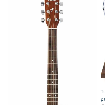
Te
pa
Cé