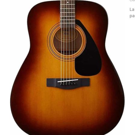
La
pa