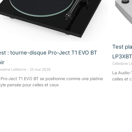
Test pla
est : tourne-disque Pro-Ject T1 EVO BT
LP3XBT
ir
Célestine L
lestine Lefebvre
25 mai 2026
La Audio-
 Pro-Ject T1 EVO BT se positionne comme une platine
celles et 
nyle pensée pour celles et ceux