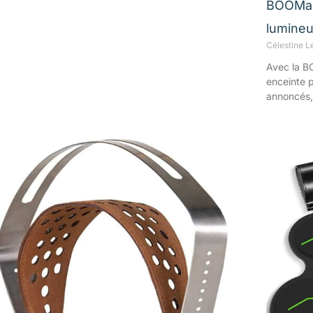
BOOMast
lumine
Célestine L
Avec la 
enceinte p
annoncés,