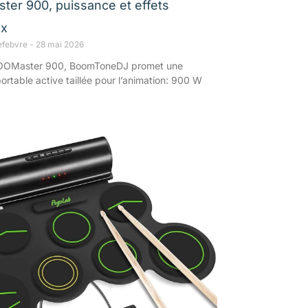
er 900, puissance et effets
ux
efebvre
28 mai 2026
BOOMaster 900, BoomToneDJ promet une
ortable active taillée pour l’animation: 900 W