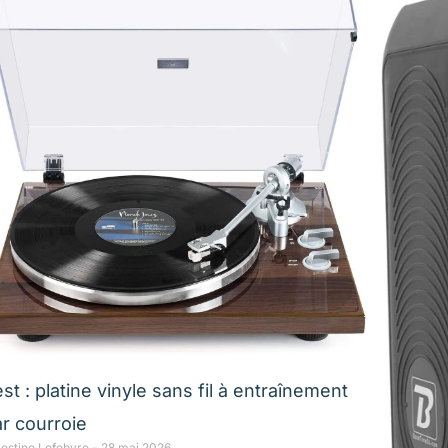
st : platine vinyle sans fil à entraînement
r courroie
lestine Lefebvre
28 mai 2026