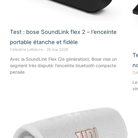
Test : bose SoundLink flex 2 – l’enceinte
portable étanche et fidèle
Célestine Lefebvre
26 mai 2026
T
Avec la SoundLink Flex (2e génération), Bose vise un
no
segment très disputé: l’enceinte bluetooth compacte
pensée
Cé
Le
vi