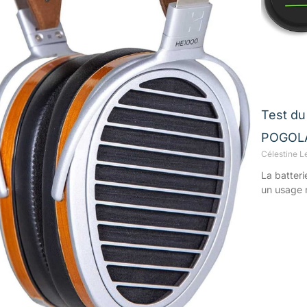
Test du 
POGOLAB
Célestine L
La batter
un usage 