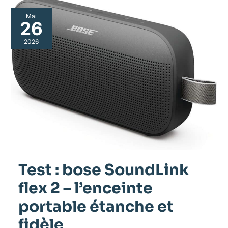
Mai
26
2026
Test : bose SoundLink
flex 2 – l’enceinte
portable étanche et
fidèle