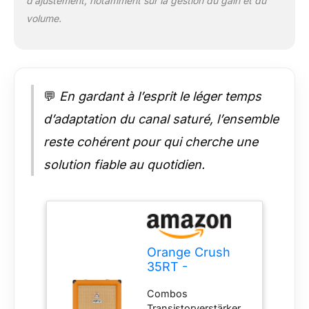
d’ajustement, notamment sur la gestion du gain et du
volume.
💬
En gardant à l’esprit le léger temps
d’adaptation du canal saturé, l’ensemble
reste cohérent pour qui cherche une
solution fiable au quotidien.
Orange Crush
35RT -
Amplificateur
Combos
Combo à Semi-
Transistorverstärker