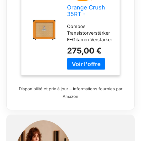
Orange Crush
35RT -
Amplificateur
Combos
Combo à Semi-
Transistorverstärker
conducteurs
E-Gitarren Verstärker
pour Guitare
Gitarren Nous
Électrique
275,00 €
attachons une
grande importance à
une combinaison
équilibrée de finitions
soignées et de
matériaux
Disponibilité et prix à jour – informations fournies par
sélectionnés. NOTRE
Amazon
OBJECTIF - Votre
satisfaction est notre
priorité absolue et se
trouve au cœur de
nos préoccupations.