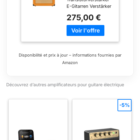
conducteurs
E-Gitarren Verstärker
pour Guitare
Gitarren Nous
Électrique
275,00 €
attachons une
grande importance à
une combinaison
équilibrée de finitions
soignées et de
matériaux
Disponibilité et prix à jour – informations fournies par
sélectionnés. NOTRE
Amazon
OBJECTIF - Votre
satisfaction est notre
priorité absolue et se
Découvrez d’autres amplificateurs pour guitare électrique
trouve au cœur de
nos préoccupations.
-5%