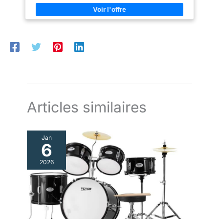
débutants : profitez de cet ampli et de sa qualité de son
d'une prise casque de 3,5 mm
exceptionnelle pour commencer la guitare électrique. Son
pour s'entraîner en silence.
utilisation est parfaite pour jouer des petits concerts. Facile à
♫AUDIO SANS FIL : utilise la
transporter : grâce à sa taille compacte et à sa légèreté, vous
dernière technologie Bluetooth
pouvez transporter votre ampli 40 Watts partout ! Il est
5.3 pour se connecter sans
également équipé d'une poignée pour un transport sans effort.
effort à un PC, un iPad ou un
Des fonctionnalités supplémentaires : entrainez-vous en
téléphone portable, avec une
silence grâce à la sortie casque Jack 6.35 mm. Vous pouvez
portée de transmission allant
aussi écouter vos musiques préférées depuis votre
jusqu'à 20 mètres.
Smartphone via la prise AUX.
Amplificateur de guitare
compact avec batterie
rechargeable haute capacité de
2000 mAh intégrée, avec un
port de chargement de type C
Articles similaires
pour un chargement plus rapide
et plus pratique ♫CONCEPTION
PORTABLE ET DISTINCTIVE :
ses dimensions compactes de
Jan
152 x 68 x 98 mm et sa
6
construction légère de 660 g
facilitent son transport partout.
Transformez-le en votre scène
2026
musicale personnelle à tout
moment, que ce soit à la
maison, en voyage en plein air
ou lors d'un concert dans la rue.
Avec sa grille tissée bicolore
méticuleusement élaborée, il
offre un impact visuel
saisissant tout en améliorant la