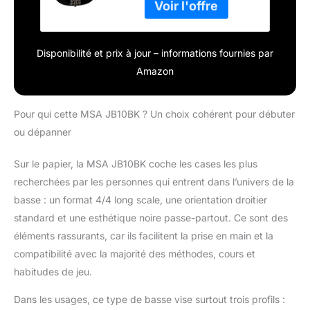
tonalité marque: MSA
Disponibilité et prix à jour – informations fournies par
Amazon
Pour qui cette MSA JB10BK ? Un choix cohérent pour débuter
ou dépanner
Sur le papier, la MSA JB10BK coche les cases les plus
recherchées par les personnes qui entrent dans l’univers de la
basse : un format 4/4 long scale, une orientation droitier
standard et une esthétique noire passe-partout. Ce sont des
éléments rassurants, car ils facilitent la prise en main et la
compatibilité avec la majorité des méthodes, cours et
habitudes de jeu.
Dans les usages, ce type de basse vise surtout trois profils :