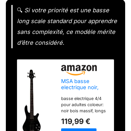
🔍
Si votre priorité est une basse
long scale standard pour apprendre
sans complexité, ce modèle mérite
d’être considéré.
MSA basse
electrique noir,
4/4 Long Scale,
basse electrique 4/4
bois massif
pour adultes coloeur:
noir bois massif, longs
scale basse electrique:
119,99 €
Long Scale, 2 volume,
2 commandes de