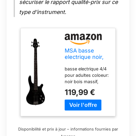
sécuriser le rapport qualité-prix sur ce
type d’instrument.
MSA basse
electrique noir,
4/4 Long Scale,
basse electrique 4/4
bois massif
pour adultes coloeur:
noir bois massif,
longs scale basse
119,99 €
electrique: Long
Scale, 2 volume, 2
commandes de
tonalité marque: MSA
Disponibilité et prix à jour – informations fournies par