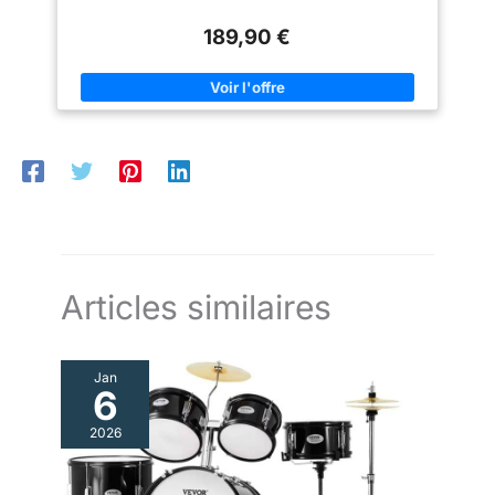
est en vous. Look rock vintage : son style unique est facilement
position des frettes sur le
reconnaissable et vous donne un look rock pour reprendre
manche et le haut de la touche
189,90 €
avec brio vos morceaux préférés à la basse, avec votre groupe
[Nous vous avons à l'esprit] : la
ou en solo. Ampli puissant 40 Watts : pour un son de haute
basse 4 cordes Donner PB est
qualité, nous avons prévu un ampli puissant de 40 watts avec
livrée avec tous les accessoires
des réglages de tonalité. Un son exceptionnel, même à volume
dont vous avez besoin : un sac
élevé. Les accessoires dont vous avez besoin : ce pack inclut
de transport, une sangle de
tout ce qu’il vous faut pour commencer : housse, stand,
guitare et un câble de guitare.
accordeur, médiators, sangle, ampli, câble jack et même
Prêt à jouer dès la sortie de la
cordes de rechange. À vous de jouer ! Facile à ranger et à
boîte
transporter : rangez votre basse dans sa housse renforcée et
transportez-la sur votre dos ou à la main avec les nombreux
accessoires que vous pouvez ranger dans la poche avant.
Articles similaires
Jan
6
2026