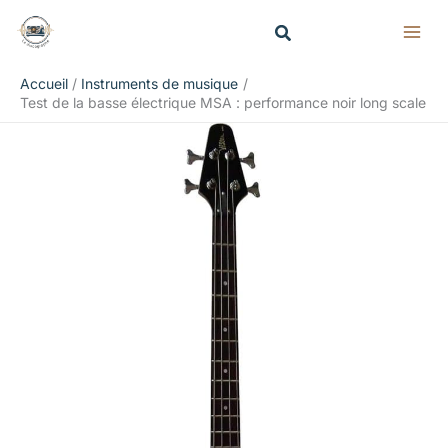
Aller
Rechercher
au
contenu
Accueil
Instruments de musique
Test de la basse électrique MSA : performance noir long scale