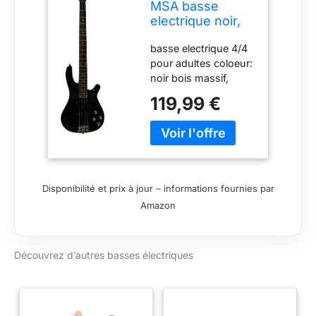
MSA basse
electrique noir,
4/4 Long Scale,
basse electrique 4/4
bois massif
pour adultes coloeur:
noir bois massif,
longs scale basse
119,99 €
electrique: Long
Scale, 2 volume, 2
commandes de
tonalité marque: MSA
Disponibilité et prix à jour – informations fournies par
Amazon
Découvrez d’autres basses électriques