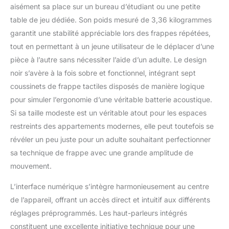
est équipé d'un écran
aisément sa place sur un bureau d’étudiant ou une petite
LCD et d'une tonne de
table de jeu dédiée. Son poids mesuré de 3,36 kilogrammes
commandes de
configuration audio qui
garantit une stabilité appréciable lors des frappes répétées,
vous permettront de
tout en permettant à un jeune utilisateur de le déplacer d’une
créer une musique
pièce à l’autre sans nécessiter l’aide d’un adulte. Le design
vraiment unique et
noir s’avère à la fois sobre et fonctionnel, intégrant sept
personnalisable. La
coussinets de frappe tactiles disposés de manière logique
fonction
d'enregistrement et de
pour simuler l’ergonomie d’une véritable batterie acoustique.
lecture vous permet de
Si sa taille modeste est un véritable atout pour les espaces
mieux connaître vos
restreints des appartements modernes, elle peut toutefois se
performances en
révéler un peu juste pour un adulte souhaitant perfectionner
écoutant
l'enregistrement, puis
sa technique de frappe avec une grande amplitude de
de continuer à
mouvement.
améliorer vos
compétences de jeu de
L’interface numérique s’intègre harmonieusement au centre
batterie. 【Deux haut-
de l’appareil, offrant un accès direct et intuitif aux différents
parleurs stéréo/prise
réglages préprogrammés. Les haut-parleurs intégrés
casque/mode jeu】
deux haut-parleurs
constituent une excellente initiative technique pour une