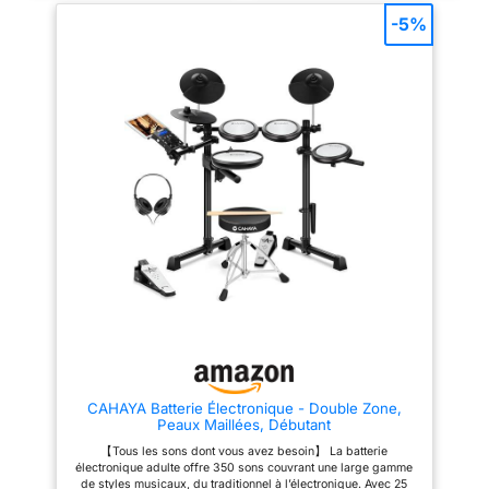
stéréo intégrés offrent des
batteurs d'explorer différents
l'enregistrement, puis
-5%
effets sonores clairs et
styles et d'élargir leur
de continuer à
impressionnants, tandis que la
répertoire. PEDAL CONTROL : le
améliorer vos
durée de vie de la batterie allant
tambour à pied de cette batterie
jusqu'à 10 heures vous permet
electronique est simulé par une
compétences de jeu
de profiter pleinement de votre
pédale, la main et le pied, plus
de batterie. 【Deux
jeu sans avoir à recharger
comme une vraie pratique de la
fréquemment. Interfaces
batterie, ce qui peut entraîner
haut-parleurs
Polyvalentes : Prend en charge
une bonne coordination de la
stéréo/prise
la sortie casque pour pratiquer
main et du pied. La partie
casque/mode jeu】
sans être dérangé. De plus, la
charleston est contrôlée par la
fonction d'enregistrement
pédale qui simule le véritable
deux haut-parleurs
intégrée vous permet de
effet de charleston. Cette
stéréo intégrés, ou
capturer vos idées créatives ou
commande donne de la
vos performances à tout
profondeur et de l'authenticité
connectez la batterie
moment. Design Pliable
au jeu de batterie. COMPACTE
avec un casque pour
Compact : La batterie
ET PORTABLE : cette batterie
une pratique
électronique dispose d'un
electronique est compacte et
design pliable, ce qui facilite
conçue pour les enfants ou les
silencieuse qui ne
son transport et son stockage,
débutants pour apprendre et
dérangera personne.
afin que vous puissiez profiter
pratiquer la batterie. La batterie
du charme de la musique à tout
pliable et étanche est fabriquée
Comme l'entrée MP3,
moment et en tout lieu, que ce
en silicone souple. Légère, elle
le port, vous pouvez
soit lors de pratiques à la
convient aux espaces restreints.
brancher ce tapis de
CAHAYA Batterie Électronique - Double Zone,
maison ou de performances en
Facile à nettoyer et à entretenir.
Peaux Maillées, Débutant
extérieur. Choix de Cadeau
Avec 7 pads de batterie en
batterie électronique
Parfait : Que ce soit comme
silicone qui produisent de
【Tous les sons dont vous avez besoin】 La batterie
avec la plupart des
cadeau d'éducation musicale
superbes effets sonores et
électronique adulte offre 350 sons couvrant une large gamme
pour les enfants ou comme
simulent de vrais battements.
appareils pour jouer à
de styles musicaux, du traditionnel à l’électronique. Avec 25