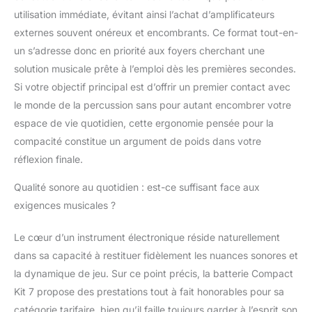
stéréo intégrés, ou
utilisation immédiate, évitant ainsi l’achat d’amplificateurs
connectez la batterie
externes souvent onéreux et encombrants. Ce format tout-en-
avec un casque pour
un s’adresse donc en priorité aux foyers cherchant une
une pratique
solution musicale prête à l’emploi dès les premières secondes.
silencieuse qui ne
dérangera personne.
Si votre objectif principal est d’offrir un premier contact avec
Comme l'entrée MP3,
le monde de la percussion sans pour autant encombrer votre
le port, vous pouvez
espace de vie quotidien, cette ergonomie pensée pour la
brancher ce tapis de
compacité constitue un argument de poids dans votre
batterie électronique
avec la plupart des
réflexion finale.
appareils pour jouer à
des jeux de batterie et
Qualité sonore au quotidien : est-ce suffisant face aux
créer de la musique.
exigences musicales ?
【Jouez la batterie
n'importe où】 ce kit
Le cœur d’un instrument électronique réside naturellement
de batterie portable est
dans sa capacité à restituer fidèlement les nuances sonores et
alimenté par
la dynamique de jeu. Sur ce point précis, la batterie Compact
l'adaptateur inclus.
Batterie rechargeable
Kit 7 propose des prestations tout à fait honorables pour sa
pour des heures de
catégorie tarifaire, bien qu’il faille toujours garder à l’esprit son