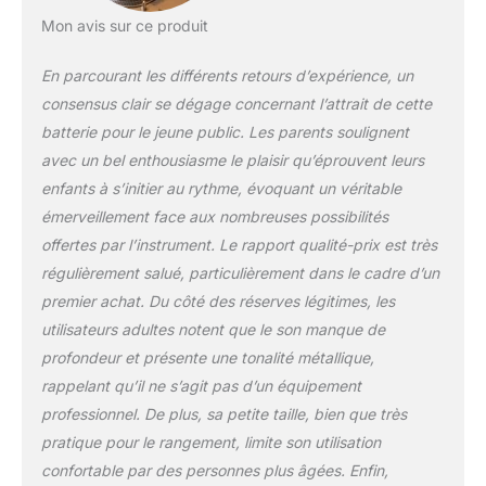
configuration audio
qui vous permettront
Mon avis sur ce produit
de créer une musique
vraiment unique et
En parcourant les différents retours d’expérience, un
personnalisable. La
consensus clair se dégage concernant l’attrait de cette
fonction
batterie pour le jeune public. Les parents soulignent
d'enregistrement et
de lecture vous
avec un bel enthousiasme le plaisir qu’éprouvent leurs
permet de mieux
enfants à s’initier au rythme, évoquant un véritable
connaître vos
émerveillement face aux nombreuses possibilités
performances en
offertes par l’instrument. Le rapport qualité-prix est très
écoutant
régulièrement salué, particulièrement dans le cadre d’un
l'enregistrement, puis
de continuer à
premier achat. Du côté des réserves légitimes, les
améliorer vos
utilisateurs adultes notent que le son manque de
compétences de jeu
profondeur et présente une tonalité métallique,
de batterie. 【Deux
rappelant qu’il ne s’agit pas d’un équipement
haut-parleurs
stéréo/prise
professionnel. De plus, sa petite taille, bien que très
casque/mode jeu】
pratique pour le rangement, limite son utilisation
deux haut-parleurs
confortable par des personnes plus âgées. Enfin,
stéréo intégrés, ou