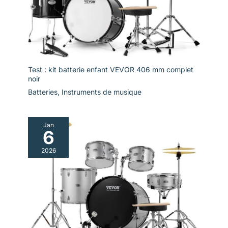
amateurs de
batterie】 cet
ensemble de batterie
électronique à 7
tambours est adapté
à toutes les
personnes, telles que
Test : kit batterie enfant VEVOR 406 mm complet
les enfants, les
noir
adolescents, les
Batteries
,
Instruments de musique
amateurs adultes, les
joueurs
professionnels. Ce
Jan
sera un beau cadeau
6
d'anniversaire, de
2026
vacances, de Noël et
d'Halloween pour les
amateurs de batterie.