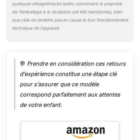
quelques désagréments isolés concernant la propreté
connectez la batterie
avec un casque pour
de l’emballage à la réception ont été mentionnés, bien
une pratique
que cela ne remette pas en cause le bon fonctionnement
silencieuse qui ne
technique de l’appareil.
dérangera personne.
Comme l'entrée MP3,
le port, vous pouvez
brancher ce tapis de
batterie électronique
💬
Prendre en considération ces retours
avec la plupart des
appareils pour jouer à
d’expérience constitue une étape clé
des jeux de batterie
et créer de la
pour s’assurer que ce modèle
musique. 【Jouez la
correspond parfaitement aux attentes
batterie n'importe
où】 ce kit de batterie
de votre enfant.
portable est alimenté
par l'adaptateur
inclus. Batterie
rechargeable pour
des heures de