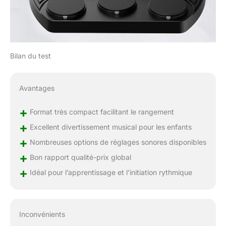
Bilan du test
Avantages
+
Format très compact facilitant le rangement
+
Excellent divertissement musical pour les enfants
+
Nombreuses options de réglages sonores disponibles
+
Bon rapport qualité-prix global
+
Idéal pour l’apprentissage et l’initiation rythmique
Inconvénients