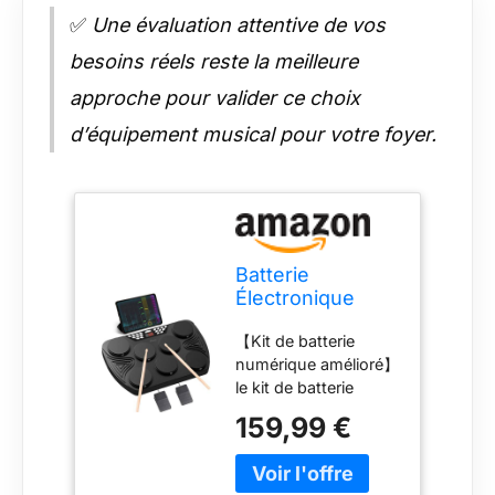
✅
Une évaluation attentive de vos
besoins réels reste la meilleure
approche pour valider ce choix
d’équipement musical pour votre foyer.
Batterie
Électronique
Portable,
【Kit de batterie
Compact Kit 7
numérique amélioré】
portable Drum
le kit de batterie
Set à 7
électronique portable
Coussinets avec
159,99 €
7 en 1 comprend une
Panneau
gamme complète de
Numérique
rythmes avec 2
Haut-Parleurs