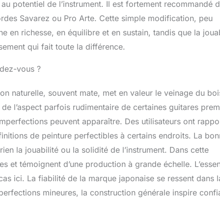
e au potentiel de l’instrument. Il est fortement recommandé d
rdes Savarez ou Pro Arte. Cette simple modification, peu
e en richesse, en équilibre et en sustain, tandis que la jouab
ement qui fait toute la différence.
endez-vous ?
on naturelle, souvent mate, met en valeur le veinage du boi
in de l’aspect parfois rudimentaire de certaines guitares prem
mperfections peuvent apparaître. Des utilisateurs ont rappo
initions de peinture perfectibles à certains endroits. La bo
ien la jouabilité ou la solidité de l’instrument. Dans cette
s et témoignent d’une production à grande échelle. L’essen
 cas ici. La fiabilité de la marque japonaise se ressent dans l
erfections mineures, la construction générale inspire conf