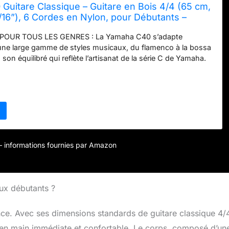
uitare Classique – Guitare en Bois 4/4 (65 cm,
/16”), 6 Cordes en Nylon, pour Débutants –
OUR TOUS LES GENRES : La Yamaha C40 s’adapte
une large gamme de styles musicaux, du flamenco à la bossa
 son équilibré qui reflète l’artisanat de la série C de Yamaha.
 ET LÉGER : Dotée d’une table en épicéa, d’un dos et de
anti, et d’un manche en palissandre, la C40 offre un look
el, avec une construction légère, facile à transporter et à jouer.
S DÉBUTANTS : Parfaite pour les musiciens de tous âges,
st recommandée par les professeurs de musique pour sa
onore, sa facilité de jeu et ses qualités esthétiques
es. LE CHOIX PARFAIT POUR LES DÉBUTANTS : La Yamaha
e traditionnel full-size, idéal pour ceux qui débutent, offrant
r – informations fournies par Amazon
onnel et une expérience musicale unique. CONFORT DE
manche facile à saisir, les cordes en nylon souples et la
quilibrée font de cette guitare un choix confortable pour les
aux débutants ?
nce. Avec ses dimensions standards de guitare classique 4/4
e en main immédiate et confortable. Le corps, composé d’un