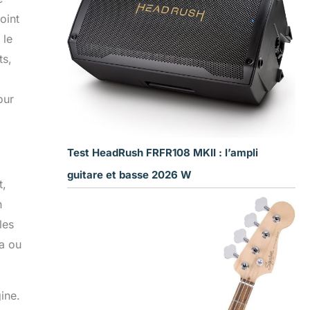
oint
 le
ts,
our
Test HeadRush FRFR108 MKII : l’ampli
guitare et basse 2026 W
t,
n
les
va ou
ine.