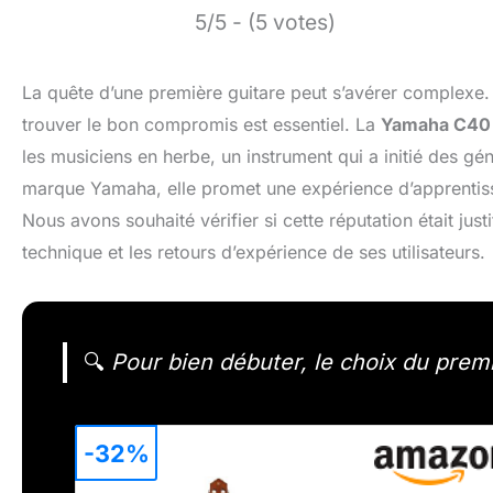
5/5 - (5 votes)
La quête d’une première guitare peut s’avérer complexe.
trouver le bon compromis est essentiel. La
Yamaha C40
les musiciens en herbe, un instrument qui a initié des géné
marque Yamaha, elle promet une expérience d’apprentiss
Nous avons souhaité vérifier si cette réputation était just
technique et les retours d’expérience de ses utilisateurs.
🔍
Pour bien débuter, le choix du premi
-32%