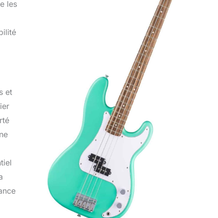
e les
ilité
s et
ier
rté
nne
tiel
a
iance