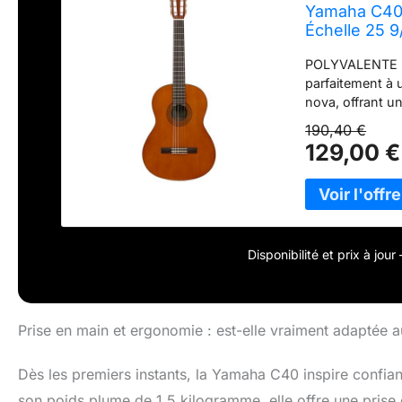
Yamaha C40 G
Échelle 25 9
Naturel
POLYVALENTE P
parfaitement à 
nova, offrant un
DESIGN ÉLÉGANT
190,40 €
éclisses en mer
129,00 €
raffiné et natur
IDÉALE POUR LE
cette guitare e
grande qualité s
exceptionnell
C40 est un modèl
Disponibilité et prix à jou
un son excepti
JOUABILITÉ : Le 
structure bien é
débutants.
Prise en main et ergonomie : est-elle vraiment adaptée 
Dès les premiers instants, la Yamaha C40 inspire confia
son poids plume de 1,5 kilogramme, elle offre une pris