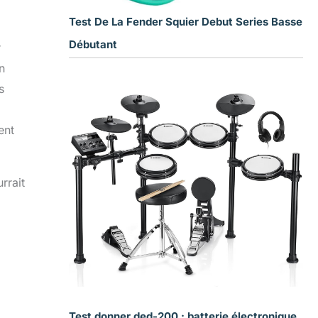
Test De La Fender Squier Debut Series Basse
Débutant
r
n
s
ent
rrait
Test donner ded-200 : batterie électronique