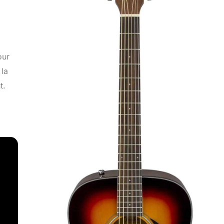
ur
 la
t.