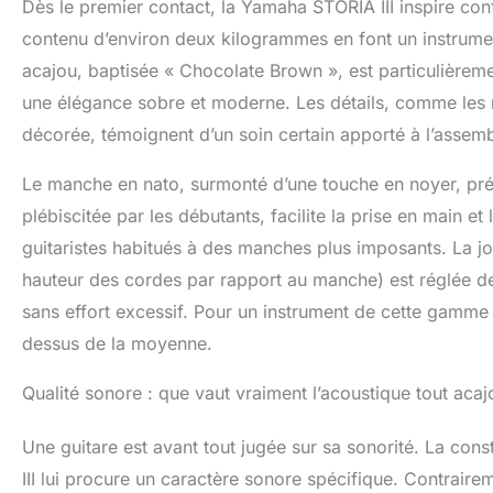
Dès le premier contact, la Yamaha STORIA III inspire co
contenu d’environ deux kilogrammes en font un instrumen
acajou, baptisée « Chocolate Brown », est particulièremen
une élégance sobre et moderne. Les détails, comme les 
décorée, témoignent d’un soin certain apporté à l’assem
Le manche en nato, surmonté d’une touche en noyer, prése
plébiscitée par les débutants, facilite la prise en main 
guitaristes habitués à des manches plus imposants. La jou
hauteur des cordes par rapport au manche) est réglée de 
sans effort excessif. Pour un instrument de cette gamme d
dessus de la moyenne.
Qualité sonore : que vaut vraiment l’acoustique tout acaj
Une guitare est avant tout jugée sur sa sonorité. La cons
III lui procure un caractère sonore spécifique. Contraire