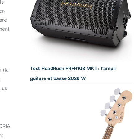
ds
en
are
ment
Test HeadRush FRFR108 MKII : l’ampli
 (la
guitare et basse 2026 W
r
t au-
TORIA
nt