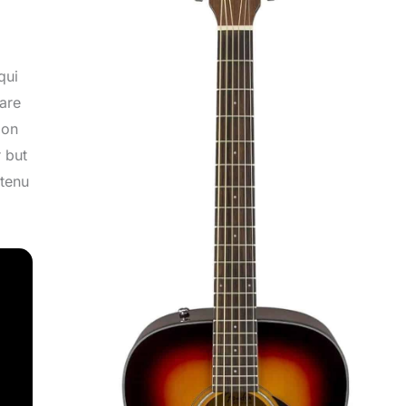
qui
tare
ion
 but
ntenu