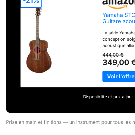
-21%
Yamaha STORI
Guitare acou
guitaristes 
La série Yamaha
conception soign
acoustique allie
sonorité parfait
444,00 €
chaque passionn
349,00 
Composée d'une 
brillante et d'u
créativité et pe
débutants et gui
profil de son ma
jouer Livraison
Disponibilité et prix à jou
Brillante de Ya
Pour débutants 
Prise en main et finitions — un instrument pour tous les 