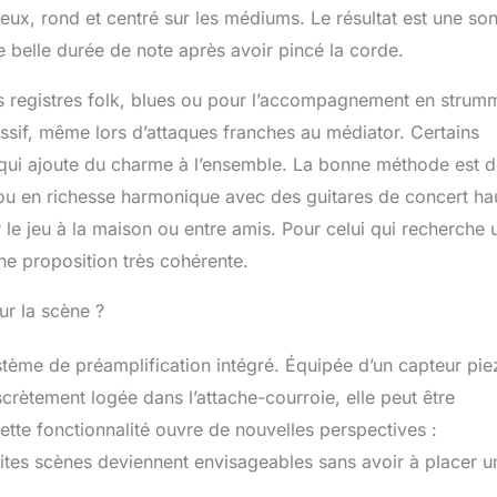
reux, rond et centré sur les médiums. Le résultat est une son
e belle durée de note après avoir pincé la corde.
des registres folk, blues ou pour l’accompagnement en strum
essif, même lors d’attaques franches au médiator. Certains
 qui ajoute du charme à l’ensemble. La bonne méthode est 
r ou en richesse harmonique avec des guitares de concert ha
 le jeu à la maison ou entre amis. Pour celui qui recherche 
ne proposition très cohérente.
ur la scène ?
stème de préamplification intégré. Équipée d’un capteur pie
scrètement logée dans l’attache-courroie, elle peut être
tte fonctionnalité ouvre de nouvelles perspectives :
tites scènes deviennent envisageables sans avoir à placer u