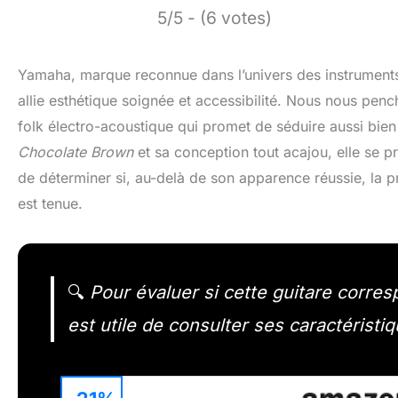
5/5 - (6 votes)
Yamaha, marque reconnue dans l’univers des instrument
allie esthétique soignée et accessibilité. Nous nous pen
folk électro-acoustique qui promet de séduire aussi bien 
Chocolate Brown
et sa conception tout acajou, elle se 
de déterminer si, au-delà de son apparence réussie, la 
est tenue.
🔍
Pour évaluer si cette guitare corres
est utile de consulter ses caractéristiq