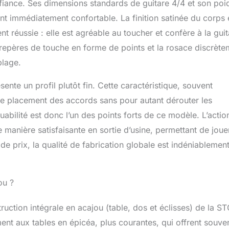
nfiance. Ses dimensions standards de guitare 4/4 et son poi
t immédiatement confortable. La finition satinée du corps 
t réussie : elle est agréable au toucher et confère à la guit
repères de touche en forme de points et la rosace discrète
blage.
nte un profil plutôt fin. Cette caractéristique, souvent
et le placement des accords sans pour autant dérouter les
abilité est donc l’un des points forts de ce modèle. L’action
manière satisfaisante en sortie d’usine, permettant de joue
e prix, la qualité de fabrication globale est indéniablemen
ou ?
truction intégrale en acajou (table, dos et éclisses) de la S
ment aux tables en épicéa, plus courantes, qui offrent souve