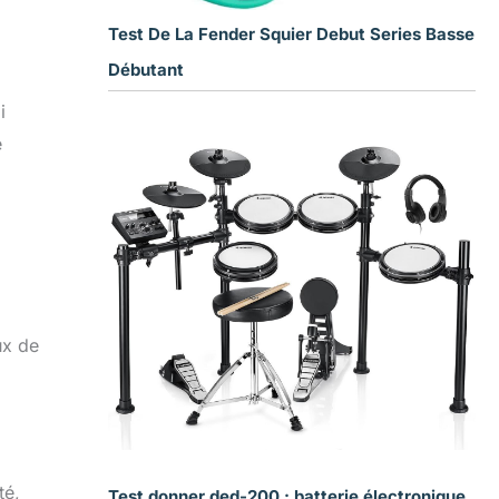
Test De La Fender Squier Debut Series Basse
Débutant
i
e
ux de
té,
Test donner ded-200 : batterie électronique