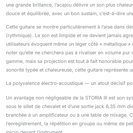
une grande brillance, l’acajou délivre un son plus chaleu
douce et équilibrée, avec un bon sustain, c’est-à-dire un
Cette guitare se montre particulièrement à l’aise dans 
(rythmique). Le son est limpide et ne devient jamais agr
utilisateurs évoquent même un léger côté « métallique »
noter qu’elle ne cherchera pas à rivaliser en volume pu
gamme, mais sa projection est tout à fait honorable pour
sonorité typée et chaleureuse, cette guitare représente u
La polyvalence électro-acoustique — un atout décisif po
Un avantage non négligeable de la STORIA III est son sy
sous le sillet de chevalet et d’une sortie jack 6,35 mm di
branchée à un amplificateur ou à une table de mixage. Ce
l’enregistrement, la répétition en groupe ou même de pe
micro devant l’instrument.