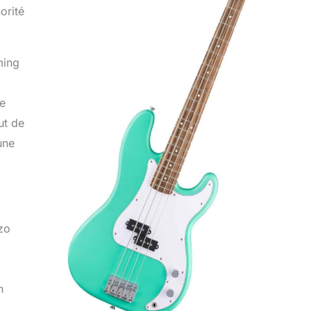
orité
ming
de
ut de
une
zo
n