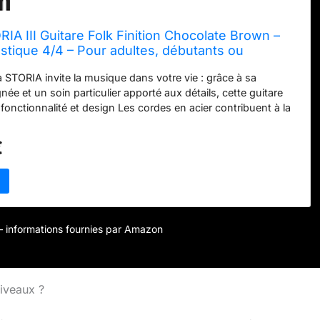
A III Guitare Folk Finition Chocolate Brown –
stique 4/4 – Pour adultes, débutants ou
confirmés
 STORIA invite la musique dans votre vie : grâce à sa
ée et un soin particulier apporté aux détails, cette guitare
 fonctionnalité et design Les cordes en acier contribuent à la
ement équilibrée et chaleureuse de la STORIA III qui convainc
é de musique et lui procurera des heures de plaisir
€
table en acajou massif avec une magnifique finition
n corps en acajou, cette guitare folk élégante appelle à la
rmet d'exprimer votre talent Confort de jeu exceptionnel pour
taristes confirmés : grâce au faible volume de caisse et au
nche, cette guitare est particulièrement facile et agréable à
 : 1 x Guitare acoustique folk STORIA III en Chocolate Brown
r – informations fournies par Amazon
maha / 6 cordes en acier / Fond de caisse teinté bordeaux /
& avancés / Avec capteur passif
niveaux ?