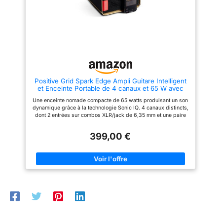
Positive Grid Spark Edge Ampli Guitare Intelligent
et Enceinte Portable de 4 canaux et 65 W avec
Looper intégré, IA et appli pour Guitare électrique,
Une enceinte nomade compacte de 65 watts produisant un son
Acoustique, Basse, Voix, Clavier, etc.
dynamique grâce à la technologie Sonic IQ. 4 canaux distincts,
dont 2 entrées sur combos XLR/jack de 6,35 mm et une paire
d’entrées stéréo, pour brancher votre guitare électrique ou
acoustique, votre basse, votre clavier, votre micro, etc. Profitez
399,00 €
de tonnes d’amplis et d’effets, du Creative Groove Looper, de
l’IA Spark et d’autres fonctions grâce à l’appli Spark fournie.
Diffusez de la musique via Bluetooth et connectez l’enceinte au
WiFi pour la mettre facilement à jour. Profitez de jusqu’à 10
heures de jeu ou d’écoute avec la batterie optionnelle. (batterie
vendue séparément)