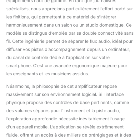
équipements haut de gamme. En tant que journalistes
Alimentation
spécialisés, nous apprécions particulièrement l’effort porté sur
optionnelle sur batterie
les finitions, qui permettent à ce matériel de s’intégrer
offrant jusqu’à 12
harmonieusement dans un salon ou un studio domestique. Ce
heures d’autonomie.
(batterie vendue
modèle se distingue d’emblée par sa double connectivité sans
séparément)
fil. Cette ingénierie permet de séparer le flux audio, idéal pour
diffuser vos pistes d’accompagnement depuis un ordinateur,
du canal de contrôle dédié à l’application sur votre
smartphone. C’est une avancée ergonomique majeure pour
les enseignants et les musiciens assidus.
Néanmoins, la philosophie de cet amplificateur repose
massivement sur son environnement logiciel. Si l’interface
physique propose des contrôles de base pertinents, comme
des volumes séparés pour l’instrument et la piste audio,
l’exploration approfondie nécessite inévitablement l’usage
d’un appareil mobile. L’application se révèle extrêmement
fluide, offrant un accès à des milliers de préréglages et à des