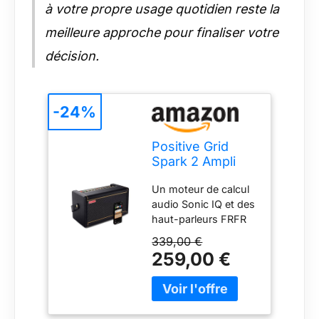
à votre propre usage quotidien reste la
meilleure approche pour finaliser votre
décision.
-24%
Positive Grid
Spark 2 Ampli
d’étude pour
Un moteur de calcul
Guitare et
audio Sonic IQ et des
Enceinte
haut-parleurs FRFR
Bluetooth de 50
haut de gamme
Watts avec
339,00 €
inclinés pour 50
Looper,
259,00 €
watts de son
Fonctions
foisonnant et ultra-
intelligentes et
détaillé. Un looper
appli, pour Les
créatif intégré avec
Guitares