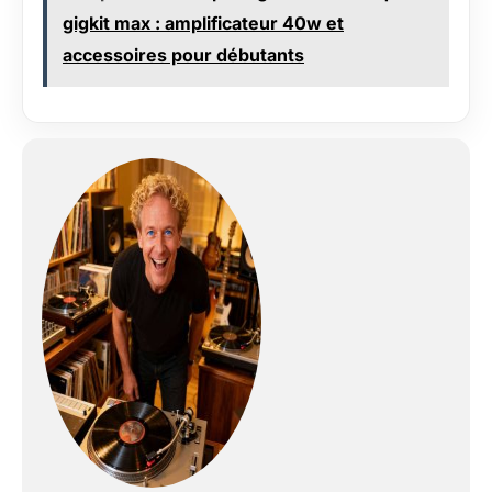
lampes, fonctionnant
gigkit max : amplificateur 40w et
grâce à un DSP
accessoires pour débutants
optimisé. Décrivez le
son que vous avez
en tête à l’IA Spark,
elle vous suggérera
automatiquement
des résultats
adaptés. Alimentation
optionnelle sur
batterie offrant
jusqu’à 12 heures
d’autonomie.
(batterie vendue
séparément)