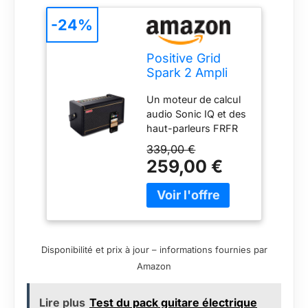
-24%
Positive Grid
Spark 2 Ampli
d’étude pour
Un moteur de calcul
Guitare et
audio Sonic IQ et des
Enceinte
haut-parleurs FRFR
Bluetooth de 50
haut de gamme
Watts avec
339,00 €
inclinés pour 50
Looper,
259,00 €
watts de son
Fonctions
foisonnant et ultra-
intelligentes et
détaillé. Un looper
appli, pour Les
créatif intégré avec
Guitares
ces centaines de
électriques,
motifs rythmiques.
acoustiques et
Disponibilité et prix à jour – informations fournies par
Des modélisations
Les Basses
Amazon
HD exclusives,
notamment des
émulations d’amplis à
Lire plus
Test du pack guitare électrique