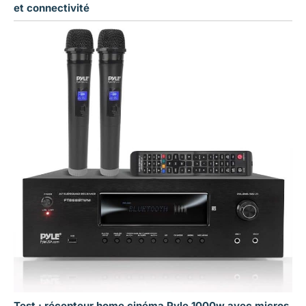
et connectivité
Test : récepteur home cinéma Pyle 1000w avec micros