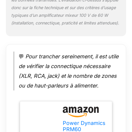
Fonctionne en 100V
donc sur la fiche technique et sur des critères d’usage
ou 8 Ohms, avec
contrôle des basses
typiques d’un amplificateur mixeur 100 V de 60 W
et aigus, et offre une
(installation, connectique, praticité et limites attendues).
alimentation
d'urgence via batterie
24V (non incluse)
pour une fiabilité
maximale en toutes
💬
Pour trancher sereinement, il est utile
circonstances.
Montage en rack 19"
de vérifier la connectique nécessaire
(2U), protections
(XLR, RCA, jack) et le nombre de zones
contre la surchauffe
et les courts-circuits,
ou de haut-parleurs à alimenter.
entrée de coupure
d'urgence, et
télécommande
fournie pour une
gestion à distance
simplifiée.
Power Dynamics
PRM60