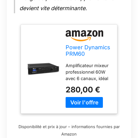
devient vite déterminante.
Power Dynamics
PRM60
Amplificateur
Amplificateur mixeur
Mixeur 60W
professionnel 60W
100V - 6 Canaux,
avec 6 canaux, idéal
Bluetooth,
pour sonoriser
Lecteur MP3
280,00 €
efficacement des
USB/SD, Entrées
espaces tels que
Micro XLR avec
commerces, bureaux
Alimentation
ou salles d'attente,
Fantôme,
offrant une diffusion
Télécommande
sonore claire et
Incluse, Montage
Disponibilité et prix à jour – informations fournies par
équilibrée. Intègre
Rack 2U
Amazon
Bluetooth pour un