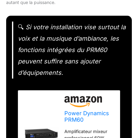
autant que la puissance.
🔍
Si votre installation vise surtout la
voix et la musique d’ambiance, les
fonctions intégrées du PRM60
peuvent suffire sans ajouter
d’équipements.
Power Dynamics
PRM60
Amplificateur
Amplificateur mixeur
Mixeur 60W 100V
professionnel 60W