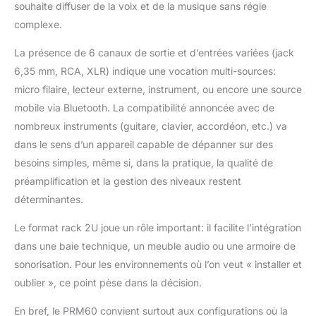
souhaite diffuser de la voix et de la musique sans régie
ligne, 2 entrées micro
XLR avec alimentation
complexe.
fantôme 24V et priorité
La présence de 6 canaux de sortie et d’entrées variées (jack
VOX, ainsi qu'une
sortie ligne RCA pour
6,35 mm, RCA, XLR) indique une vocation multi-sources:
une connectivité
micro filaire, lecteur externe, instrument, ou encore une source
étendue. Fonctionne
mobile via Bluetooth. La compatibilité annoncée avec de
en 100V ou 8 Ohms,
nombreux instruments (guitare, clavier, accordéon, etc.) va
avec contrôle des
basses et aigus, et
dans le sens d’un appareil capable de dépanner sur des
offre une alimentation
besoins simples, même si, dans la pratique, la qualité de
d'urgence via batterie
préamplification et la gestion des niveaux restent
24V (non incluse) pour
déterminantes.
une fiabilité maximale
en toutes
Le format rack 2U joue un rôle important: il facilite l’intégration
circonstances.
dans une baie technique, un meuble audio ou une armoire de
Montage en rack 19"
(2U), protections
sonorisation. Pour les environnements où l’on veut « installer et
contre la surchauffe et
oublier », ce point pèse dans la décision.
les courts-circuits,
entrée de coupure
En bref, le PRM60 convient surtout aux configurations où la