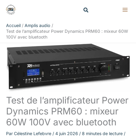
Aller
Rechercher
au
contenu
Accueil
Amplis audio
Test de l’amplificateur Power Dynamics PRM60 : mixeur 60W
100V avec bluetooth
Test de l’amplificateur Power
Dynamics PRM60 : mixeur
60W 100V avec bluetooth
Par
Célestine Lefebvre
/
4 juin 2026
/
8 minutes de lecture
/