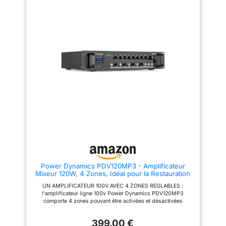
circonstances.
Équipé de 6 canaux incluant 2
gain, égaliseur 3 bandes,
entrées micro XLR avec
émetteur d'effets et fader de
Montage en rack 19"
alimentation fantôme 24V pour
volume séparé. Comprend un
(2U), protections
micros professionnels et
arrêt de canal par simple
priorité vocale (VOX), assurant
pression d'un bouton et un
contre la surchauffe
des annonces audibles même
interrupteur à atténuation des
et les courts-circuits,
pendant la musique. Adapté à
canaux pour un mixage précis
entrée de coupure
divers systèmes audio grâce à
sans bruits gênants.
sa sortie commutable 100V ou 8
Enregistrement et lecture USB +
d'urgence, et
Ohms, contrôles précis des
affichage à large spectre :
télécommande
basses et aigus, et alimentation
prend en charge la lecture de
de secours par batterie externe
clé USB et l'enregistrement
fournie pour une
24V en cas d'urgence.
interne de haute qualité (avec
gestion à distance
Installation facilitée en rack
Formats sans perte). Grand
simplifiée.
standard 19 pouces (2U) avec
écran à spectre dynamique
protections contre la surchauffe
visualise le son en temps réel
et les courts-circuits, entrée
pour une lecture de scène
pour coupure d’urgence et
professionnelle. Connexions
télécommande incluse pour un
professionnelles et égaliseur
contrôle à distance.
principal 7 bandes : ports
étendus : entrées
Power Dynamics PDV120MP3 - Amplificateur
XLR/combinées, AUX, sortie
Mixeur 120W, 4 Zones, Idéal pour la Restauration
enregistrement, prise casque
ou Les Espaces Publics, USB, SD, MP3,
moniteur, entrées principales.
UN AMPLIFICATEUR 100V AVEC 4 ZONES REGLABLES :
Bluetooth, 100V
L'égaliseur à 7 bandes pour la
l'amplificateur ligne 100v Power Dynamics PDV120MP3
sortie principale permet un
comporte 4 zones pouvant être activées et désactivées
réglage précis du son pour
séparément les unes des autres. Le réglage du volume peut se
différents endroits. Design
faire indépendamment, zone par zone. Ces réglages facilitent
robuste et domaines
399,00 €
la configuration d'un système sonore multizone pour diffuser