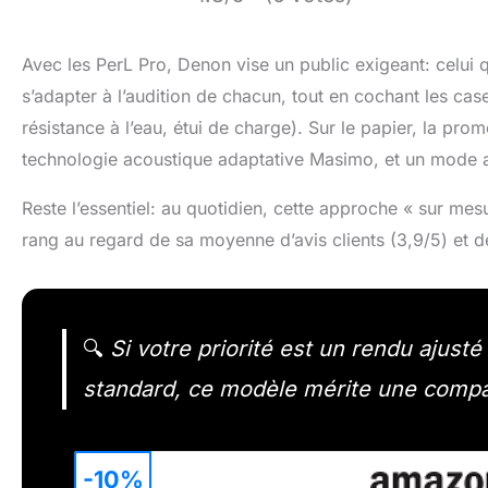
Avec les PerL Pro, Denon vise un public exigeant: celui
s’adapter à l’audition de chacun, tout en cochant les ca
résistance à l’eau, étui de charge). Sur le papier, la pro
technologie acoustique adaptative Masimo, et un mode a
Reste l’essentiel: au quotidien, cette approche « sur mesure
rang au regard de sa moyenne d’avis clients (3,9/5) et 
🔍
Si votre priorité est un rendu ajusté
standard, ce modèle mérite une compar
-10%