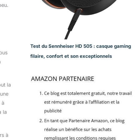
peu.
Test du Sennheiser HD 505 : casque gaming
 bus
filaire, confort et son exceptionnels
n
ut la
 une
 à
 la
rs à