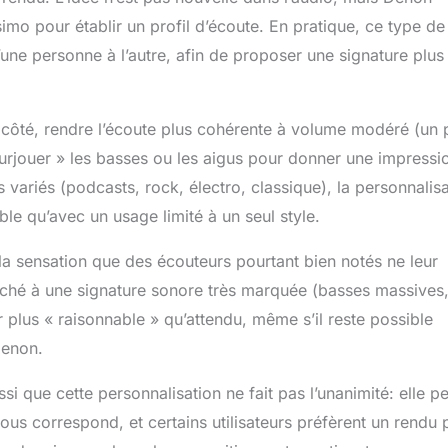
 fil, vos écouteurs sont toujours prêts à l'emploi. Appels
imo pour établir un profil d’écoute. En pratique, ce type de
er ordre : avec Qualcomm aptX Voice pour les appels
super large (32 kHz) et huit microphones pour la prise
’une personne à l’autre, afin de proposer une signature plus
els vocaux seront clairs. Connectez-vous à deux appareils
Avec Multipoint, vous pouvez connecter deux appareils en
on Application casque: Créez votre profil unique,
n côté, rendre l’écoute plus cohérente à volume modéré (un 
es commandes tactiles, sélectionnez la suppression du bruit
l, et plus encore. Résistant aux intempéries et à la
« surjouer » les basses ou les aigus pour donner une impressi
classé IPX4 pour résister à vos entraînements les plus difficiles
 variés (podcasts, rock, électro, classique), la personnalis
prendre sous la pluie.
e qu’avec un usage limité à un seul style.
la sensation que des écouteurs pourtant bien notés ne leur
taché à une signature sonore très marquée (basses massives
er plus « raisonnable » qu’attendu, même s’il reste possible
Denon.
 que cette personnalisation ne fait pas l’unanimité: elle p
s correspond, et certains utilisateurs préfèrent un rendu 