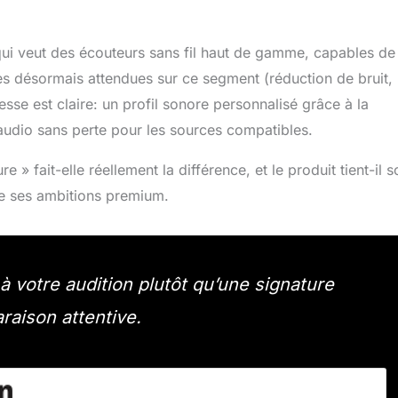
 qui veut des écouteurs sans fil haut de gamme, capables de
ses désormais attendues sur ce segment (réduction de bruit,
messe est claire: un profil sonore personnalisé grâce à la
udio sans perte pour les sources compatibles.
 » fait-elle réellement la différence, et le produit tient-il s
de ses ambitions premium.
 à votre audition plutôt qu’une signature
aison attentive.