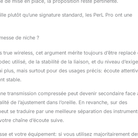
e de mise en place, la proposition reste pertinente.
eille plutôt qu’une signature standard, les PerL Pro ont une
omesse de niche ?
 true wireless, cet argument mérite toujours d’être replacé
ec utilisé, de la stabilité de la liaison, et du niveau d’exig
rai plus, mais surtout pour des usages précis: écoute attentiv
nt stable.
nne transmission compressée peut devenir secondaire face
alité de l’ajustement dans l’oreille. En revanche, sur des
 peut se traduire par une meilleure séparation des instrument
votre chaîne d’écoute suive.
esse et votre équipement: si vous utilisez majoritairement de