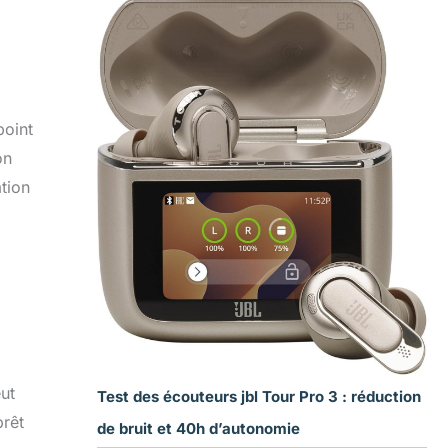
point
on
ation
,
eut
Test des écouteurs jbl Tour Pro 3 : réduction
prêt
de bruit et 40h d’autonomie