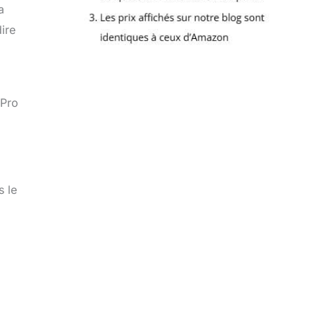
a
ire
 Pro
s le