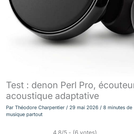
Test : denon Perl Pro, écouteur
acoustique adaptative
Par
Théodore Charpentier
/
29 mai 2026
/
8 minutes de 
musique partout
4.8/5 - (6 votes)