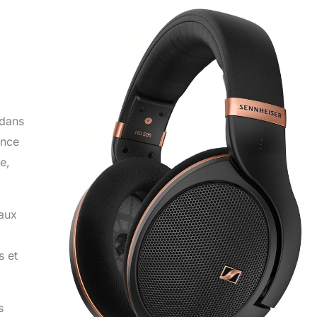
 dans
ence
e,
 aux
s et
s