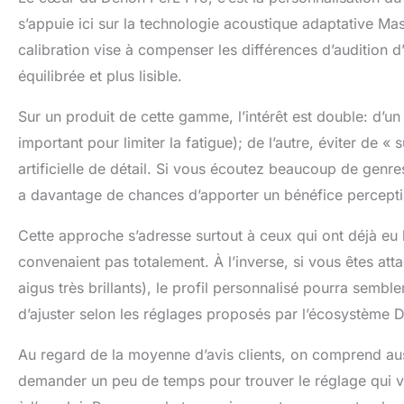
chargement sans
s’appuie ici sur la technologie acoustique adaptative Mas
vocaux de premi
vocaux à bande 
calibration vise à compenser les différences d’audition d
vocale, vos app
équilibrée et plus lisible.
simultanément: 
même temps. Den
Sur un produit de cette gamme, l’intérêt est double: d’u
personnalisez l
ou le mode socia
important pour limiter la fatigue); de l’autre, éviter de 
transpiration : 
artificielle de détail. Si vous écoutez beaucoup de genres
ou à vous faire 
a davantage de chances d’apporter un bénéfice perceptibl
Cette approche s’adresse surtout à ceux qui ont déjà eu 
convenaient pas totalement. À l’inverse, si vous êtes at
aigus très brillants), le profil personnalisé pourra sembl
d’ajuster selon les réglages proposés par l’écosystème 
Au regard de la moyenne d’avis clients, on comprend aussi
demander un peu de temps pour trouver le réglage qui vou