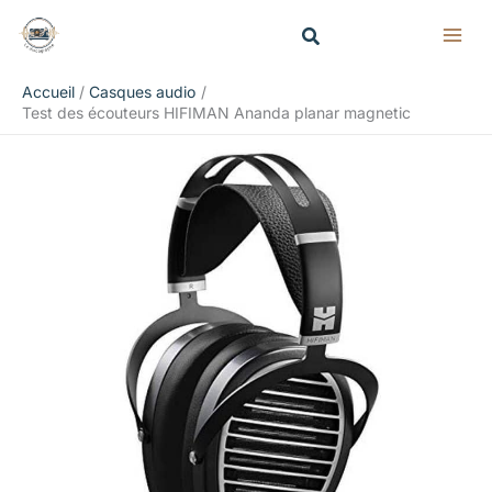
Aller
Rechercher
au
contenu
Accueil
Casques audio
Test des écouteurs HIFIMAN Ananda planar magnetic