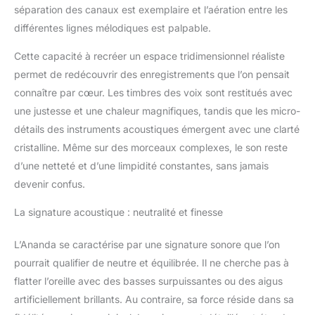
séparation des canaux est exemplaire et l’aération entre les
ANANDA comes with our
différentes lignes mélodiques est palpable.
updated 3.5mm
headphone connectors.
Cette capacité à recréer un espace tridimensionnel réaliste
This offers users the
most robust headphone
permet de redécouvrir des enregistrements que l’on pensait
connector we have ever
connaître par cœur. Les timbres des voix sont restitués avec
used giving both
une justesse et une chaleur magnifiques, tandis que les micro-
maximum survivability
détails des instruments acoustiques émergent avec une clarté
and enhanced longevity.
cristalline. Même sur des morceaux complexes, le son reste
d’une netteté et d’une limpidité constantes, sans jamais
devenir confus.
La signature acoustique : neutralité et finesse
L’Ananda se caractérise par une signature sonore que l’on
pourrait qualifier de neutre et équilibrée. Il ne cherche pas à
flatter l’oreille avec des basses surpuissantes ou des aigus
artificiellement brillants. Au contraire, sa force réside dans sa