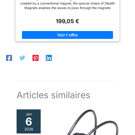
maximum survivability
Easily Switch Between Wired and Wireless,
connectors. This offers users
Le design de connecteur
created by a conventional magnet, the special shape of Stealth
Bluetooth 5.0
the most robust headphone
robuste et remplaçable par
and enhanced longevity.
Magnets enables the waves to pass through the magnets
connector we have ever used
l'utilisateur de 3,5 mm permet
without generating interference. HIFIMAN’s advanced magnet
giving both maximum
un échange facile de câbles,
design is acoustically transparent, dramatically reducing wave
survivability and enhanced
offrant à la fois une durabilité
199,05 €
diffraction turbulence that degrades the integrity of the sound
longevity.
maximale et une
waves. The reduced distortion yields pure sonic output that is
personnalisation améliorée.
accurate and full-range HIFIMAN Heritage: HIFIMAN’s NEO
Système breveté "Window
"supernano" Diaphragm (NsD)- The new NsD is 80% thinner
Shade" : Créé pour répondre au
than previous designs, resulting in fast response and detailed
besoin de protection du pilote et
image with lush, full range sonics Bluemini R2R, Small but
à une conception optimisée à
Mighty- The DEVA-Pro companion Bluetooth/USB module:
dos ouvert. Coupes d'oreille
HIFIMAN Custom-created HIMALAYA R2R Architecture DAC:
asymétriques : Suit la forme
Non-over Sampling Concept; Low-energy Consumption; High
naturelle de l'oreille humaine.
Sampling Rates Easily Switch Between Wireless and Wired:
Câble : L'Arya simplifie les
The socket can accommodate both dual-sided unbalanced
choses avec un seul câble en
3.5mm cable and a single-sided 3.5mm balanced cable (left
cuivre cristallin. Doté d'une
socket). Bluemini R2R is easy of use by connecting on the left
fiche de 6,35 mm et d'une
socket. Input Option 1 – Bluetooth A variety of HD Bluetooth
finition extérieure tissée noire
protocol (Bluemini connection on the left socket) Input Option 2
profonde, c'est le complément
–Wired Inbox 3.5mm balanced cable (3.5mm TRRS on the left)
parfait au son et à l'aspect de
Articles similaires
l'Arya. Esthétique audacieuse en
noir : Avec sa forme classique
de style HE1000 combinée et
l'aspect frappant de son
Jan
extérieur entièrement noir, du
6
bandeau noir brillant et des
coupes et grilles mates noires
attrayantes, l'Arya est une
2026
déclaration d'excellence à la