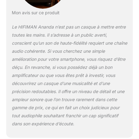
companion for the
portable devices, a sonic
Mon avis sur ce produit
match made in heaven
allowing you to
Le HIFIMAN Ananda n’est pas un casque à mettre entre
experience sonic bliss
wherever you may be.
toutes les mains. Il s’adresse à un public averti,
Window Shade Grill
conscient qu’un son de haute-fidélité requiert une chaîne
Design greatly reduces
audio cohérente. Si vous cherchez une simple
sonic reflections for
amélioration pour votre smartphone, vous risquez d’être
clearer sound;
Asymmetrical Ear Cups
déçu. En revanche, si vous possédez déjà un bon
follows the natural shape
amplificateur ou que vous êtes prêt à investir, vous
of the human ear. Hybrid
découvrirez un casque d’une musicalité et d’une
Headband Design:
précision redoutables. Il offre un niveau de détail et une
ANANDA has a carefully
designed weight
ampleur sonore que l’on trouve rarement dans cette
dispersing strap allowing
gamme de prix, ce qui en fait un choix judicieux pour
the headband to afford
tout audiophile souhaitant franchir un cap significatif
outstanding levels of
dans son expérience d’écoute.
long-term comfort. The
sleek and sumptuous
matte black finish is