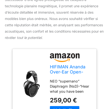
technologie planaire magnétique, il promet une expérience
d’écoute détaillée et immersive, souvent réservée à des
modèles bien plus onéreux. Nous avons souhaité vérifier si
cette réputation était méritée, en analysant ses performances
acoustiques, son confort et les conditions nécessaires pour en
révéler
tout le potentiel
.
HIFIMAN Ananda
Over-Ear Open-
Back Full-Size
NEO “supernano”
Planar Magnetic Hi-
Diaphragm (NsD)-“Hear
FI Headphones with
what you have been
High Sensitivity,
missing”: The all new
Detachable Cable-
259,00 €
NsD is 80% thinner than
Black
previous designs