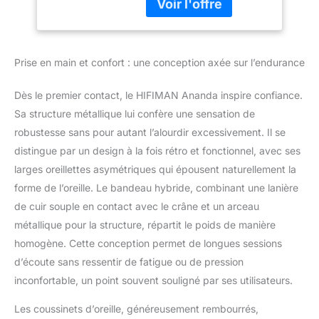
resulting in a faster more
detailed response while
retaining lush musicality
never before possible. At
Prise en main et confort : une conception axée sur l’endurance
between 1 to 2 microns
thick, the NsD diaphragm
Dès le premier contact, le HIFIMAN Ananda inspire confiance.
sets all be standards.
High Sensitivity: High
Sa structure métallique lui confère une sensation de
Sensitivity allows use
robustesse sans pour autant l’alourdir excessivement. Il se
with virtually any
distingue par un design à la fois rétro et fonctionnel, avec ses
smartphone or portable
larges oreillettes asymétriques qui épousent naturellement la
audio device. Low
forme de l’oreille. Le bandeau hybride, combinant une lanière
distortion and amazing
sound quality.
de cuir souple en contact avec le crâne et un arceau
Unparalleled Portable
métallique pour la structure, répartit le poids de manière
Audio Performance:
homogène. Cette conception permet de longues sessions
ANANDA is the perfect
d’écoute sans ressentir de fatigue ou de pression
companion for the
portable devices, a sonic
inconfortable, un point souvent souligné par ses utilisateurs.
match made in heaven
allowing you to
Les coussinets d’oreille, généreusement rembourrés,