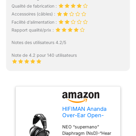
Qualité de fabrication :
Accessoires (câbles) :
Facilité d’alimentation :
Rapport qualité/prix :
Notes des utilisateurs 4.2/5
Note de 4.2 pour 140 utilisateurs
HIFIMAN Ananda
Over-Ear Open-
Back Full-Size
NEO “supernano”
Planar Magnetic Hi-
Diaphragm (NsD)-“Hear
FI Headphones with