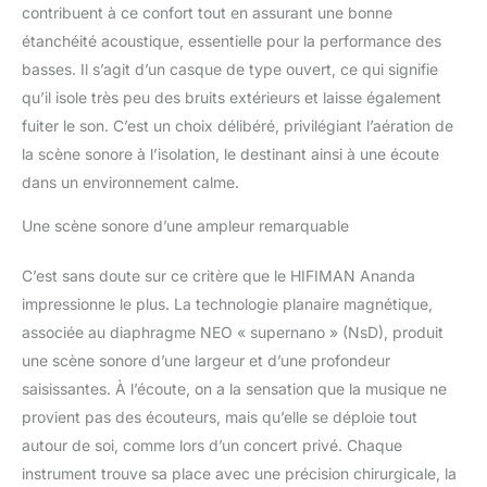
experience sonic bliss
contribuent à ce confort tout en assurant une bonne
wherever you may be.
étanchéité acoustique, essentielle pour la performance des
Window Shade Grill
basses. Il s’agit d’un casque de type ouvert, ce qui signifie
Design greatly reduces
sonic reflections for
qu’il isole très peu des bruits extérieurs et laisse également
clearer sound;
fuiter le son. C’est un choix délibéré, privilégiant l’aération de
Asymmetrical Ear Cups
la scène sonore à l’isolation, le destinant ainsi à une écoute
follows the natural shape
dans un environnement calme.
of the human ear. Hybrid
Headband Design:
Une scène sonore d’une ampleur remarquable
ANANDA has a carefully
designed weight
C’est sans doute sur ce critère que le HIFIMAN Ananda
dispersing strap allowing
the headband to afford
impressionne le plus. La technologie planaire magnétique,
outstanding levels of
associée au diaphragme NEO « supernano » (NsD), produit
long-term comfort. The
une scène sonore d’une largeur et d’une profondeur
sleek and sumptuous
saisissantes. À l’écoute, on a la sensation que la musique ne
matte black finish is
combined with a metal
provient pas des écouteurs, mais qu’elle se déploie tout
construction for
autour de soi, comme lors d’un concert privé. Chaque
maximum durability;
instrument trouve sa place avec une précision chirurgicale, la
Making Connections: