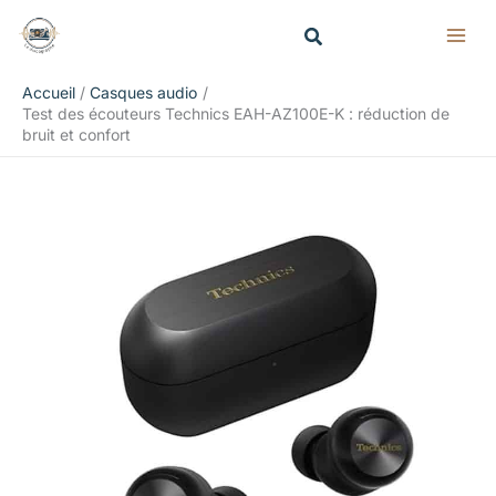
Aller
Rechercher
au
contenu
Accueil
Casques audio
Test des écouteurs Technics EAH-AZ100E-K : réduction de
bruit et confort