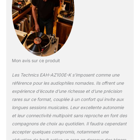
Mon avis sur ce produit
Les Technics EAH-AZ100E-K s’imposent comme une
référence pour les audiophiles nomades. Ils offrent une
expérience d’écoute d’une richesse et d’une précision
rares sur ce format, couplée à un confort qui invite aux
longues sessions musicales. Leur excellente autonomie
et leur connectivité multipoint sans reproche en font des
compagnons de choix au quotidien. Il faudra cependant
accepter quelques compromis, notamment une
réduction de bruit active un cran en dessous des ténors