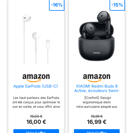
-16%
-15%
Apple EarPods (USB-C) ​​​​​​​
XIAOMI Redmi Buds 8
Active, écouteurs Semi-
Intra, autonomie 37h,
Les haut-parleurs des EarPods
【Confort】Design
Noir
ont été conçus pour optimiser le
ergonomique demi
son en sortie, et vous offrir ainsi
intra‑auriculaire adapté aux
une qualité audio supérieure.
courbes de l’oreille. Limite la
Les écouteurs EarPods (USB-C)
pression pour un port
19,00 €
19,99 €
intègrent également une
confortable toute la journée.
16,00 €
16,99 €
télécommande qui permet de
【Son】Le grand transducteur
régler le volume, de contrôler la
diaphragme titane 14,2 mm