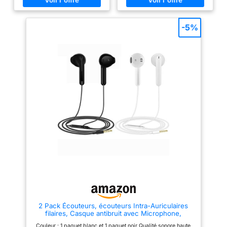
lecture audio et vidéo, et de
améliore les moyennes et
répondre à des appels ou d’y
hautes fréquences avec des
mettre fin, d’une simple
aigus nets et beaucoup de
pression. Conçus par Apple
détails musicaux. 【Appels】Le
-5%
Basses plus profondes et plus
système à deux micros avec IA
riches Meilleure protection
antibruit supprime les bruits
contre la transpiration et l’eau
environnants et augmente
significativement la clarté des
communications. 【Autonomie】
Jusqu’à 37 heures d’écoute
continue avec l’étui de recharge,
suffisant pour tous vos besoins
quotidiens.
【Personnalisation】5
préréglages EQ commutables
rapidement. Un égaliseur
manuel vous permet de régler
librement graves, médiums et
aigus.
2 Pack Écouteurs, écouteurs Intra-Auriculaires
filaires, Casque antibruit avec Microphone,
Compatible avec Les tablettes et Ordinateurs
Couleur : 1 paquet blanc et 1 paquet noir Qualité sonore haute