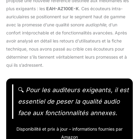
propose une nouvelle référence destinée aux mélomanes les
plus exigeants : les
EAH-AZ100E-K
. Ces écouteurs intra-
auriculaires se positionnent sur le segment haut de gamme
avec la promesse d’une qualité sonore
audiophile
, d’un
confort irréprochable et de fonctionnalités avancées. Après
avoir analysé en détail les retours d’utilisateurs et la fiche
technique, nous avons passé au crible ces écouteurs pour
déterminer s’ils tiennent véritablement leurs promesses et à
qui ils s’adressent.
🔍
Pour les auditeurs exigeants, il est
essentiel de peser la qualité audio
face aux fonctionnalités annexes.
Disponibilité et prix à jour – informations fournies par
Amazon