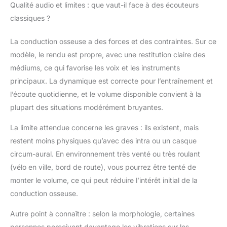
confortable qui défie
Qualité audio et limites : que vaut-il face à des écouteurs
les glissements et les
classiques ?
ajustements. Grâce à
une zone de contact
La conduction osseuse a des forces et des contraintes. Sur ce
élargie qui répartit la
modèle, le rendu est propre, avec une restitution claire des
pression de manière
uniforme et à un
médiums, ce qui favorise les voix et les instruments
bandeau profilé, vos
principaux. La dynamique est correcte pour l’entraînement et
OpenRun Pro 2
l’écoute quotidienne, et le volume disponible convient à la
garantissent un confort
plupart des situations modérément bruyantes.
qui dure aussi
longtemps que votre
La limite attendue concerne les graves : ils existent, mais
playlist. Microphones
anti-vent - Grâce à un
restent moins physiques qu’avec des intra ou un casque
microphone positionné
circum-aural. En environnement très venté ou très roulant
dans une zone à faible
(vélo en ville, bord de route), vous pourrez être tenté de
vent et une structure
monter le volume, ce qui peut réduire l’intérêt initial de la
interne qui bloque
conduction osseuse.
efficacement les
rafales, l'OpenRun Pro
Autre point à connaître : selon la morphologie, certaines
2 garantit une
communication claire
personnes perçoivent davantage les vibrations sur les