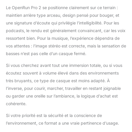
votre environnement
Le OpenRun Pro 2 se positionne clairement sur ce terrain :
pendant vos
maintien arrière type arceau, design pensé pour bouger, et
entraînements. Cette
fonctionnalité assure
une signature d’écoute qui privilégie l’intelligibilité. Pour les
votre sécurité tout en
podcasts, le rendu est généralement convaincant, car les voix
améliorant votre
ressortent bien. Pour la musique, l’expérience dépendra de
expérience d'écoute.
vos attentes : l’image stéréo est correcte, mais la sensation de
Ce casque ajuste
intelligemment la plage
basses n’est pas celle d’un casque fermé.
de volume pour un son
clair, même en
Si vous cherchez avant tout une immersion totale, ou si vous
mouvement.
écoutez souvent à volume élevé dans des environnements
Ajustement optimisé
très bruyants, ce type de casque est moins adapté. À
pour plus de confort -
l’inverse, pour courir, marcher, travailler en restant joignable
Conçus pour les
ou garder une oreille sur l’ambiance, la logique d’achat est
conditions extrêmes,
les crochets d'oreille
cohérente.
ergonomiques et le
cadre monocoque des
Si votre priorité est la sécurité et la conscience de
OpenRun Pro 2 offrent
l’environnement, ce format a une vraie pertinence d’usage.
un ajustement sûr et