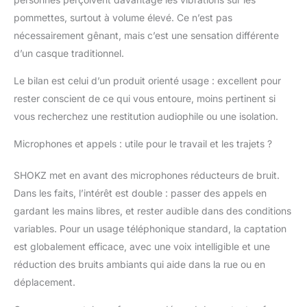
même par temps
pommettes, surtout à volume élevé. Ce n’est pas
venteux. 12 heures de
nécessairement gênant, mais c’est une sensation différente
lecture et charge rapide
d’un casque traditionnel.
via USB-C - Profitez de
12 heures de musique
Le bilan est celui d’un produit orienté usage : excellent pour
avec une charge
rester conscient de ce qui vous entoure, moins pertinent si
complète. Besoin de
plus de temps ? Une
vous recherchez une restitution audiophile ou une isolation.
charge rapide de 5
minutes vous donne
Microphones et appels : utile pour le travail et les trajets ?
2,5 heures d'écoute.
Rechargez facilement
SHOKZ met en avant des microphones réducteurs de bruit.
via le port USB-C, que
Dans les faits, l’intérêt est double : passer des appels en
ce soit avec le câble
gardant les mains libres, et rester audible dans des conditions
inclus ou le vôtre.
Portez correctement le
variables. Pour un usage téléphonique standard, la captation
casque et contrôlez le
est globalement efficace, avec une voix intelligible et une
volume pour entendre
réduction des bruits ambiants qui aide dans la rue ou en
la circulation lorsque
déplacement.
vous faites du sport en
extérieur. Faire du vélo