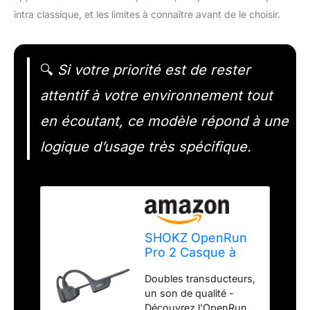
intra classique, et les limites à connaître avant de le choisir.
🔍
Si votre priorité est de rester
attentif à votre environnement tout
en écoutant, ce modèle répond à une
logique d’usage très spécifique.
SHOKZ OpenRun
Pro 2 Casque à
Conduction
Doubles transducteurs,
osseuse, Charge
un son de qualité -
Rapide USB-C -
Découvrez l'OpenRun