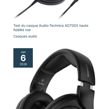
le volume pour
entendre la
circulation lorsque
vous faites du sport
en extérieur. Faire du
Test du casque Audio-Technica AD700X haute
vélo ou conduire
fidélité noir
avec OpenRun Pro 2
peut détourner
Casques audio
l'attention, entraînant
des accidents
potentiels et peut
Jan
6
enfreindre les lois et
réglementations
2026
applicables. Utilisez
ce produit
conformétment aux
règles et
réglementations
locales.