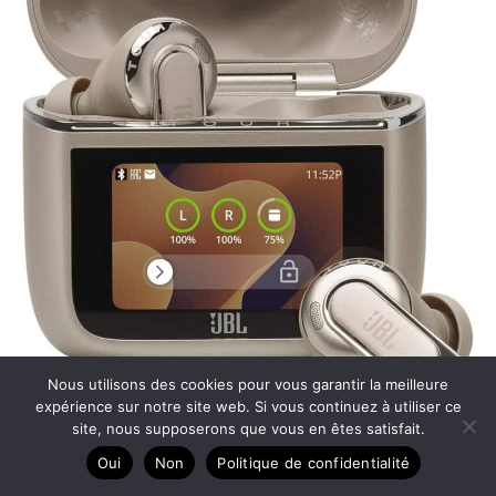
Nous utilisons des cookies pour vous garantir la meilleure
expérience sur notre site web. Si vous continuez à utiliser ce
site, nous supposerons que vous en êtes satisfait.
Test des écouteurs jbl Tour Pro 3 : réduction de bruit et
Oui
Non
Politique de confidentialité
40h d’autonomie