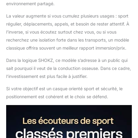
environnement partagé.
La valeur augmente si vous cumulez plusieurs usages : sport
régulier, déplacements, appels, et besoin de rester attentif. À
l’inverse, si vous écoutez surtout chez vous, ou si vous
recherchez une isolation forte dans les transports, un modèle
classique offrira souvent un meilleur rapport immersion/prix.
Dans la logique SHOKZ, ce modèle s’adresse à un public qui
sait pourquoi il veut de la conduction osseuse. Dans ce cadre,
l’investissement est plus facile à justifier.
Si votre objectif est un casque orienté sport et sécurité, le
positionnement est cohérent et le choix se défend.