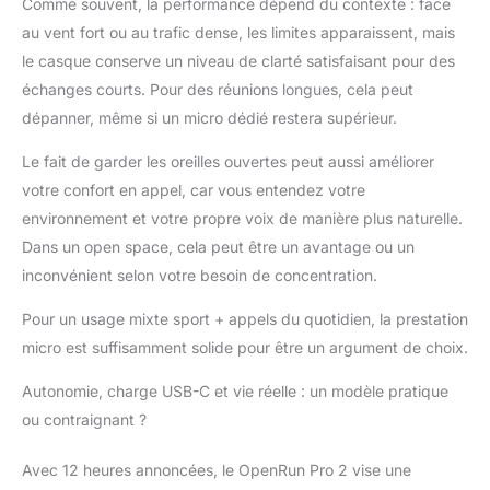
Comme souvent, la performance dépend du contexte : face
ou conduire avec
au vent fort ou au trafic dense, les limites apparaissent, mais
OpenRun Pro 2 peut
détourner l'attention,
le casque conserve un niveau de clarté satisfaisant pour des
entraînant des
échanges courts. Pour des réunions longues, cela peut
accidents potentiels et
dépanner, même si un micro dédié restera supérieur.
peut enfreindre les lois
et réglementations
Le fait de garder les oreilles ouvertes peut aussi améliorer
applicables. Utilisez ce
votre confort en appel, car vous entendez votre
produit conformétment
environnement et votre propre voix de manière plus naturelle.
aux règles et
réglementations
Dans un open space, cela peut être un avantage ou un
locales.
inconvénient selon votre besoin de concentration.
Pour un usage mixte sport + appels du quotidien, la prestation
micro est suffisamment solide pour être un argument de choix.
Autonomie, charge USB-C et vie réelle : un modèle pratique
ou contraignant ?
Avec 12 heures annoncées, le OpenRun Pro 2 vise une