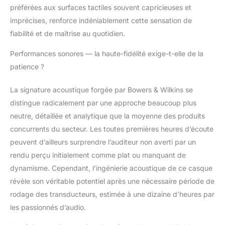
maximiser la
préférées aux surfaces tactiles souvent capricieuses et
commodité tout au
imprécises, renforce indéniablement cette sensation de
long de votre journée.
fiabilité et de maîtrise au quotidien.
Traitement 24 bits : le
Px7 S2e combine un
Performances sonores — la haute-fidélité exige-t-elle de la
DSP 24 bits, amélioré
patience ?
avec les
apprentissages de nos
écouteurs Px8 phare,
La signature acoustique forgée par Bowers & Wilkins se
avec des unités
distingue radicalement par une approche beaucoup plus
d'entraînement de 40
neutre, détaillée et analytique que la moyenne des produits
mm conçues sur
concurrents du secteur. Les toutes premières heures d’écoute
mesure,
soigneusement
peuvent d’ailleurs surprendre l’auditeur non averti par un
inclinées à l'intérieur de
rendu perçu initialement comme plat ou manquant de
chaque oreillette pour
dynamisme. Cependant, l’ingénierie acoustique de ce casque
une expérience
révèle son véritable potentiel après une nécessaire période de
d'écoute vraiment
rodage des transducteurs, estimée à une dizaine d’heures par
ciblée et attrayante. Le
résultat est un casque
les passionnés d’audio.
qui offre une qualité