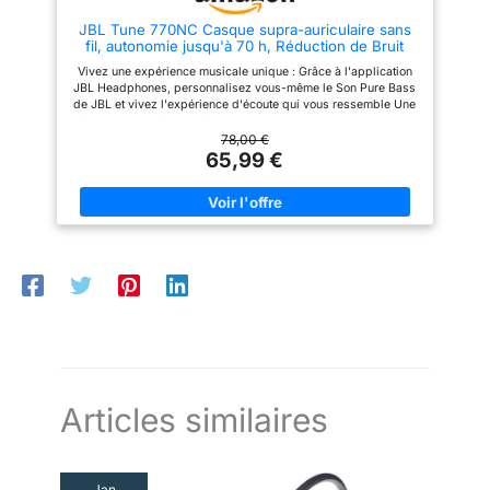
quotidien Répondez facilement
ayez besoin de prendre un
pour une expérience
JBL Tune 770NC Casque supra-auriculaire sans
aux appels en cliquant sur les
appel téléphonique, le son sera
d'écoute vraiment
fil, autonomie jusqu'à 70 h, Réduction de Bruit
boutons situés sur le casque.
automatiquement lu depuis
Adaptative, Smart Ambient, noir
Grâce à un microphone de haute
l'appareil dont vous avez
ciblée et attrayante.
Vivez une expérience musicale unique : Grâce à l'application
qualité le WH-CH520 vous
besoin. APPLICATION POUR
Le résultat est un
JBL Headphones, personnalisez vous-même le Son Pure Bass
permet de passer des appels
PERSONNALISER L'ÉGALISEUR :
de JBL et vivez l'expérience d'écoute qui vous ressemble Une
casque qui offre une
de manière audible même dans
téléchargez l'application
écoute prolongée : Profitez de ses 70 h d'autonomie et de la
des environnements bruyants.
soundcore pour personnaliser
qualité sonore
recharge rapide ; bénéficiez de 3 h d'écoute supplémentaires
78,00 €
votre son à l'aide de l'égaliseur,
en 5 min ou avec le câble USB-C rechargez la batterie en 2 h
inégalée dans sa
65,99 €
proposant 22 préréglages ou de
seulement Plongez-vous dans votre musique : La Réduction de
tout peaufiner vous-même. Vous
catégorie.
Bruit Adaptative vous isole des distractions qui vous entourent
pouvez également basculer
tandis que Smart Ambient mettra en avant les sons
entre 3 modes : ANC, Normal et
environnants et les voix Un confort inégalé : Le JBL Tune
Transparence, et vous détendre
670NC est composé de matériaux légers, de coussinets doux,
avec du bruit blanc. ENTENDEZ
d'un bandeau rembourré et d'un design pliable pour l'amener
VOTRE ENVIRONNEMENT :
partout et écouter votre musique à tout moment Contenu de la
passez en mode Transparence
livraison : 1 x JBL Tune 770NC casque audio noir, 1 x Câble de
sur votre casque antibruit
charge USB-C, 1 x Câble audio détachable, 1 x Fiche
lorsque vous devez être
avertissement, 1 x Fiche FAQ
conscient des sons
environnants : entendre les
annonces des transports,
traverser la route ou simplement
rester connecté au monde qui
vous entoure.
Articles similaires
Jan