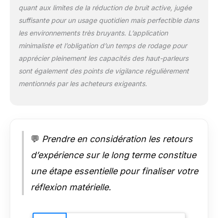
pour maximiser la
quant aux limites de la réduction de bruit active, jugée
commodité tout au
suffisante pour un usage quotidien mais perfectible dans
long de votre
les environnements très bruyants. L’application
journée. Traitement
minimaliste et l’obligation d’un temps de rodage pour
24 bits : le Px7 S2e
combine un DSP 24
apprécier pleinement les capacités des haut-parleurs
bits, amélioré avec
sont également des points de vigilance régulièrement
les apprentissages
mentionnés par les acheteurs exigeants.
de nos écouteurs
Px8 phare, avec des
unités
d'entraînement de 40
mm conçues sur
💬
Prendre en considération les retours
mesure,
soigneusement
d’expérience sur le long terme constitue
inclinées à l'intérieur
de chaque oreillette
une étape essentielle pour finaliser votre
pour une expérience
réflexion matérielle.
d'écoute vraiment
ciblée et attrayante.
Le résultat est un