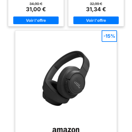
journée : le Px7 S2e
authentique. Vous pouvez
détecter le bruit externe et le
34,90 €
32,99 €
offre un design
adapter le son à votre style de
réduire efficacement, jusqu'à
31,00 €
31,34 €
musique grâce à l'égaliseur de
90 %, comme les bruits des
réfléchi et
l'application Sony |
moteurs de voitures et d'avions.
confortable, avec 30
Headphones Connect. La
PLONGEZ AU CŒUR D'UN SON
technologie Sony 360 Reality
PRÉCIS : le casque antibruit est
heures d'autonomie
Audio - optimise votre
doté de grands transducteurs
pour maximiser la
expérience en analysant la
dynamiques de 40 mm qui
-15%
commodité tout au
forme de vos oreilles via
produisent un son détaillé et
l'application Sony |
des rythmes puissants grâce à
long de votre
Headphones Connect, pour
la technologie BassUp.
journée. Traitement
apporter une expérience
Compatible avec la norme Hi-
musicale toujours plus
Res Audio via le câble auxiliaire
24 bits : le Px7 S2e
immersive et sur mesure. Avec
pour un son plus précis.
combine un DSP 24
50 heures d'autonomie, vous
AUTONOMIE DE 40 HEURES ET
bits, amélioré avec
pouvez écouter votre musique
CHARGE RAPIDE : grâce à 40
préférée sans craindre d'être à
heures d'autonomie avec ANC
les apprentissages
court de batterie. Si l'autonomie
activé et 60 heures sans, vous
de nos écouteurs
du casque devient trop faible,
pouvez vous déplacer en toute
une recharge rapide de 3
tranquillité, sans penser à
Px8 phare, avec des
minutes peut vous redonner 1,5
recharger. Effectuez une charge
unités
heure d'écoute. Le WH-CH520
rapide pendant 5 minutes pour
d'entraînement de 40
est doté d'une connexion
profiter de 4 heures de lecture
Bluetooth multipoint, de
supplémentaires. DOUBLE
mm conçues sur
commandes via des boutons et
CONNEXION : connectez-vous
mesure,
peut même être contrôlé par la
simultanément à deux appareils
voix. Les fonctionnalités Swift
en Bluetooth 5.0 et basculez
soigneusement
Pair et Fast Pair facilitent la
instantanément de l'un à l'autre.
inclinées à l'intérieur
connexion, faisant de ce casque
Que vous travailliez sur votre
de chaque oreillette
le compagnon idéal de votre
ordinateur portable ou que vous