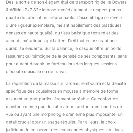
Dès la sortie de son élégant étui de transport rigide, le Bowers
pilotes coudés de 40
& Wilkins Px7 S2e impose immédiatement le respect par sa
mm et Qualcomm aptX
Adaptive. Bloquez le
qualité de fabrication irréprochable. L’assemblage se révèle
monde : le Px7 S2e
d’une rigueur exemplaire, mêlant habilement des plastiques
dispose d'une
denses de haute qualité, du tissu balistique texturé et des
suppression avancée
accents métalliques qui flattent l’œil tout en assurant une
du bruit que vous
durabilité évidente. Sur la balance, le casque offre un poids
pouvez activer et
éteindre en fonction de
rassurant qui témoigne de la densité de ses composants, sans
votre environnement,
pour autant devenir un fardeau lors des longues sessions
et six microphones
d’écoute musicale ou de travail.
pour un son
ininterrompu et une
La répartition de la masse sur l’arceau rembourré et la densité
performance d'appel
spécifique des coussinets en mousse à mémoire de forme
impeccable, où que
vous soyez. Avec vous
assurent un port particulièrement agréable. Ce confort est
toute la journée : le Px7
maintenu même pour les utilisateurs portant des lunettes de
S2e offre un design
vue ou ayant une morphologie crânienne plus imposante, un
réfléchi et confortable,
détail crucial pour un usage régulier. Par ailleurs, le choix
avec 30 heures
d'autonomie pour
judicieux de conserver des commandes physiques intuitives,