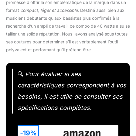
promesse d’offrir le son emblématique de la marque dans un
format
compact, léger et accessible
. Destiné aussi bien aux
musiciens débutants qu’aux bassistes plus confirmés à la
recherche d’un ampli de travail, ce combo de 40 watts a su se
tailler une solide réputation. Nous l’avons analysé sous toutes
ses coutures pour déterminer s’il est véritablement l’outil
polyvalent et performant qu’il prétend être.
🔍
Pour évaluer si ses
caractéristiques correspondent à vos
besoins, il est utile de consulter ses
spécifications complètes.
-19%