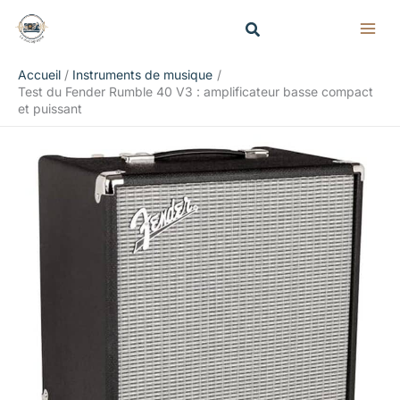
Aller
Rechercher
au
contenu
Accueil
Instruments de musique
Test du Fender Rumble 40 V3 : amplificateur basse compact
et puissant