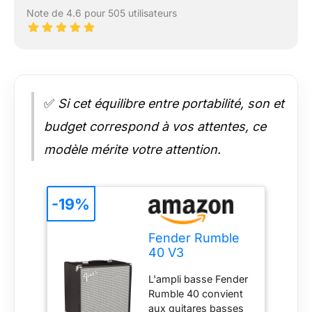
Note de 4.6 pour 505 utilisateurs
✅
Si cet équilibre entre portabilité, son et
budget correspond à vos attentes, ce
modèle mérite votre attention.
-19%
Fender Rumble
40 V3
Amplificateur
L'ampli basse Fender
Combo pour
Rumble 40 convient
Guitare Basse,
aux guitares basses
avec Haut-