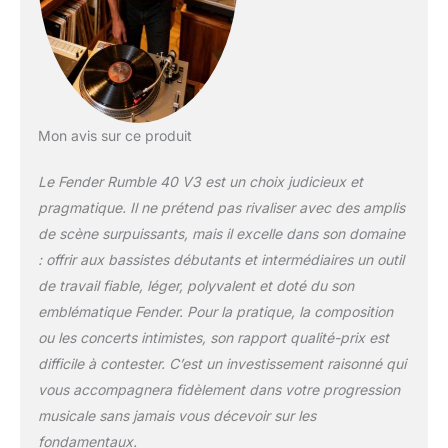
agressif, le
distinguant des
autres amplis de sa
catégorie Le Rumble
40 est doté d'un
panneau de
commande monté
Mon avis sur ce produit
sur le dessus avec
des boutons de
Le Fender Rumble 40 V3 est un choix judicieux et
commande « radio
pragmatique. Il ne prétend pas rivaliser avec des amplis
soft touch » ivoire
de scène surpuissants, mais il excelle dans son domaine
pour des réglages
: offrir aux bassistes débutants et intermédiaires un outil
faciles Vous pouvez
instantanément
de travail fiable, léger, polyvalent et doté du son
ajouter des sons
emblématique Fender. Pour la pratique, la composition
saturés riches et
ou les concerts intimistes, son rapport qualité-prix est
satisfaisants à votre
difficile à contester. C’est un investissement raisonné qui
son, vous offrant
ainsi un contrôle
vous accompagnera fidèlement dans votre progression
polyvalent sur votre
musicale sans jamais vous décevoir sur les
musique Équipé
fondamentaux.