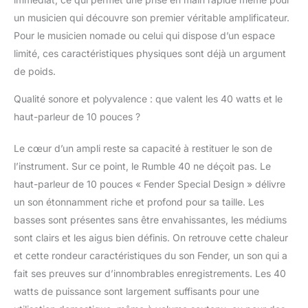
musique Équipé d'une
un musicien qui découvre son premier véritable amplificateur.
entrée auxiliaire stéréo
Pour le musicien nomade ou celui qui dispose d’un espace
1/8", cet ampli permet
limité, ces caractéristiques physiques sont déjà un argument
une connectivité facile
de poids.
avec des lecteurs
multimédias
Qualité sonore et polyvalence : que valent les 40 watts et le
numériques et des
appareils similaires Il
haut-parleur de 10 pouces ?
comprend également
une prise de sortie
Le cœur d’un ampli reste sa capacité à restituer le son de
casque pour une
l’instrument. Sur ce point, le Rumble 40 ne déçoit pas. Le
écoute personnelle,
haut-parleur de 10 pouces « Fender Special Design » délivre
vous garantissant ainsi
de pouvoir pratiquer
un son étonnamment riche et profond pour sa taille. Les
tranquillement sans
basses sont présentes sans être envahissantes, les médiums
déranger les autres Sa
sont clairs et les aigus bien définis. On retrouve cette chaleur
construction durable et
et cette rondeur caractéristiques du son Fender, un son qui a
son design
fait ses preuves sur d’innombrables enregistrements. Les 40
emblématique
incarnent l'engagement
watts de puissance sont largement suffisants pour une
de Fender envers