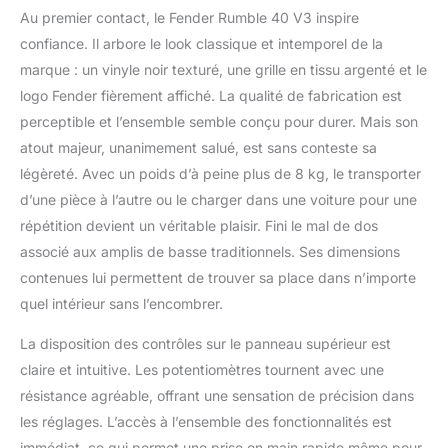
par son design élégant
Au premier contact, le Fender Rumble 40 V3 inspire
noir et argent Le
confiance. Il arbore le look classique et intemporel de la
commutateur overdrive
offre un son granuleux
marque : un vinyle noir texturé, une grille en tissu argenté et le
et agressif, le
logo Fender fièrement affiché. La qualité de fabrication est
distinguant des autres
perceptible et l’ensemble semble conçu pour durer. Mais son
amplis de sa catégorie
atout majeur, unanimement salué, est sans conteste sa
Le Rumble 40 est doté
légèreté. Avec un poids d’à peine plus de 8 kg, le transporter
d'un panneau de
commande monté sur
d’une pièce à l’autre ou le charger dans une voiture pour une
le dessus avec des
répétition devient un véritable plaisir. Fini le mal de dos
boutons de commande
associé aux amplis de basse traditionnels. Ses dimensions
« radio soft touch »
contenues lui permettent de trouver sa place dans n’importe
ivoire pour des
réglages faciles Vous
quel intérieur sans l’encombrer.
pouvez
instantanément ajouter
La disposition des contrôles sur le panneau supérieur est
des sons saturés
claire et intuitive. Les potentiomètres tournent avec une
riches et satisfaisants à
résistance agréable, offrant une sensation de précision dans
votre son, vous offrant
les réglages. L’accès à l’ensemble des fonctionnalités est
ainsi un contrôle
polyvalent sur votre
immédiat, ce qui permet une prise en main rapide même pour