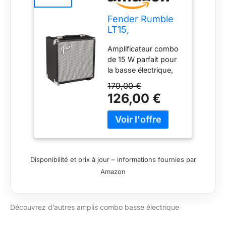
Fender Rumble
LT15,
Amplificateur
Amplificateur combo
Combo pour
de 15 W parfait pour
Guitare Basse
la basse électrique,
Electrique, Ampli
idéal pour les
d'Etude Idéal
179,00 €
sessions d’étude et
pour Basse
126,00 €
de pratique Équipé
Electrique, Noir
d’un haut-parleur
Fender de 20,3 cm
spécialement conçu
pour offrir un son de
basse puissant et
Disponibilité et prix à jour – informations fournies par
clair Contrôles de
Amazon
volume, basse,
moyen et aigus pour
un réglage précis et
Découvrez d’autres amplis combo basse électrique
personnalisé du son
Vinyle noir résistant