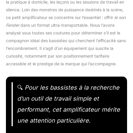
la pratique à domicile, les leçons ou les sessions de travail en
silence. Loin des monstres de puissance destinés à la scène,
ce petit amplificateur se concentre sur l’essentiel : offrir
le son
Fender
dans un format ultra-transportable. Nous l’avons
analysé sous toutes ses coutures pour déterminer s’il est le
compagnon idéal des bassistes qui cherchent l’efficacité sans
l’encombrement. Il s’agit d’un équipement qui suscite la
curiosité, notamment par son positionnement tarifaire
accessible et le prestige de la marque qui l’accompagne.
🔍
Pour les bassistes à la recherche
d’un outil de travail simple et
performant, cet amplificateur mérite
une attention particulière.