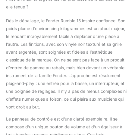
Vinyle noir résistant
elle tenue ?
avec une finition
élégante noir/argenté,
Dès le déballage, le Fender Rumble 15 inspire confiance. Son
assurant durabilité et
poids plume d’environ cinq kilogrammes est un atout majeur,
style Prise casque
intégrée pour une
le rendant incroyablement facile à déplacer d’une pièce à
pratique silencieuse et
l’autre. Les finitions, avec son vinyle noir texturé et sa grille
une portabilité facile,
avant argentée, sont soignées et fidèles à l’esthétique
combinant excellent
classique de la marque. On ne se sent pas face à un produit
son et prix imbattable
d’entrée de gamme au rabais, mais bien devant un véritable
instrument de la famille Fender. L’approche est résolument
plug-and-play : une entrée pour la basse, un interrupteur, et
une poignée de réglages. Il n’y a pas de menus complexes ni
d’effets numériques à foison, ce qui plaira aux musiciens qui
vont droit au but.
Le panneau de contrôle est d’une clarté exemplaire. Il se
compose d’un unique bouton de volume et d’un égaliseur à
trois bandes : graves, médiums et aigus. Ces trois