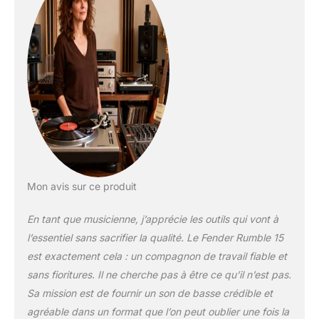
élégante
noir/argenté,
assurant durabilité et
style Prise casque
intégrée pour une
pratique silencieuse
et une portabilité
facile, combinant
excellent son et prix
imbattable
Mon avis sur ce produit
En tant que musicienne, j’apprécie les outils qui vont à
l’essentiel sans sacrifier la qualité. Le Fender Rumble 15
est exactement cela : un compagnon de travail fiable et
sans fioritures. Il ne cherche pas à être ce qu’il n’est pas.
Sa mission est de fournir un son de basse crédible et
agréable dans un format que l’on peut oublier une fois la