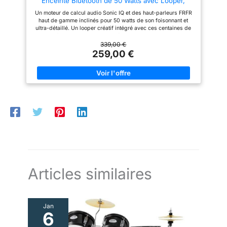
Enceinte Bluetooth de 50 Watts avec Looper,
nocturnes ou les espaces
Fonctions intelligentes et appli, pour Les Guitares
bondés, le Frontman 10G vous
Un moteur de calcul audio Sonic IQ et des haut-parleurs FRFR
électriques, acoustiques et Les Basses
permet de profiter de votre
haut de gamme inclinés pour 50 watts de son foisonnant et
musique sans limites Profitez
ultra-détaillé. Un looper créatif intégré avec ces centaines de
de la tranquillité d'esprit avec la
motifs rythmiques. Des modélisations HD exclusives,
garantie limitée de 2 ans de
notamment des émulations d’amplis à lampes, fonctionnant
339,00 €
Fender En tant que produit
grâce à un DSP optimisé. Décrivez le son que vous avez en
259,00 €
Fender, le Frontman 10G
tête à l’IA Spark, elle vous suggérera automatiquement des
s'appuie sur un héritage
résultats adaptés. Alimentation optionnelle sur batterie offrant
d'excellence Cet ampli incarne
jusqu’à 12 heures d’autonomie. (batterie vendue séparément)
l'engagement de Fender à
fournir aux musiciens les outils
dont ils ont besoin pour réussir
Articles similaires
Jan
6