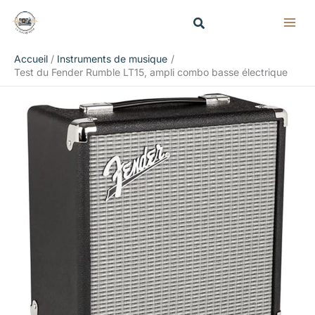
Aller
Rechercher
au
contenu
Accueil
Instruments de musique
Test du Fender Rumble LT15, ampli combo basse électrique