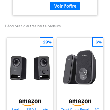
connectivité: Avec fil.
Puissance évaluée de
RMS: 100 W Gamme de
fréquence: 30 - 35000
Hz Impédance: 6 Ohm
Découvrez d’autres hauts-parleurs
Sensibilité: 89 dB.
Couleur du produit: Noir
-29%
-6%
Logitech Z150 Enceinte
Trust Orada Enceinte PC