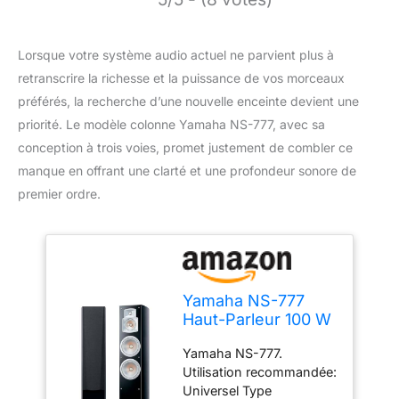
Lorsque votre système audio actuel ne parvient plus à
retranscrire la richesse et la puissance de vos morceaux
préférés, la recherche d’une nouvelle enceinte devient une
priorité. Le modèle colonne Yamaha NS-777, avec sa
conception à trois voies, promet justement de combler ce
manque en offrant une clarté et une profondeur sonore de
premier ordre.
Yamaha NS-777
Haut-Parleur 100 W
Noir - Hauts-
Yamaha NS-777.
parleurs (3-Voies,
Utilisation recommandée:
avec Fil, 100 W, 30-
Universel Type
35000 Hz, 6 Ohm,