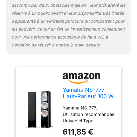
assombri par deux obstacles majeurs : leur
prix élevé
les
réserve à un public averti et leur disponibilité très limitée
s’apparente à un véritable parcours du combattant pour
les acquérir, ce qui en fait un investissement conséquent
pour une performance acoustique de haut vol, à
condition de réussir à mettre la main dessus.
Yamaha NS-777
Haut-Parleur 100 W
Noir - Hauts-
Yamaha NS-777.
parleurs (3-Voies,
Utilisation recommandée:
avec Fil, 100 W, 30-
Universel Type
35000 Hz, 6 Ohm,
d'écouteurs: 3-voies.
Noir)
611,85 €
Technologie de