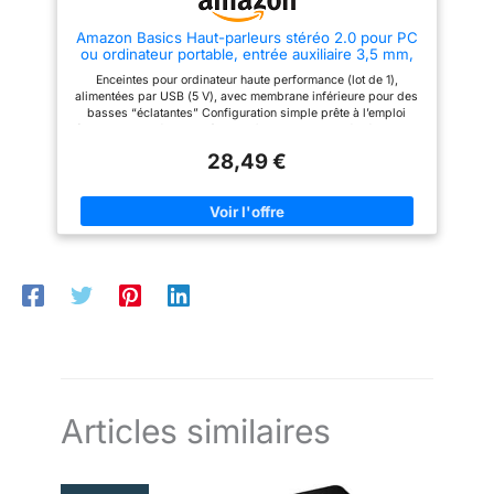
vous permet d’ajuster le volume
avec précision, pour un contrôle
Amazon Basics Haut-parleurs stéréo 2.0 pour PC
fluide et un design raffiné
ou ordinateur portable, entrée auxiliaire 3,5 mm,
alimentation USB, 1 paire, noir
Enceintes pour ordinateur haute performance (lot de 1),
alimentées par USB (5 V), avec membrane inférieure pour des
basses “éclatantes” Configuration simple prête à l’emploi
(aucun pilote nécessaire) ; contrôle du volume intégré pour un
ajustement facile du volume Finition métal noir brossé et
28,49 €
éclairage d’accentuation bleu à LED pour un style moderne et
élégant ; base rembourrée pour la stabilité et pour éviter les
rayures Gamme de fréquences de 80 Hz à 20 KHz ; 2,4 watts
de valeur efficace totale (1,2 watts par enceinte)
Articles similaires