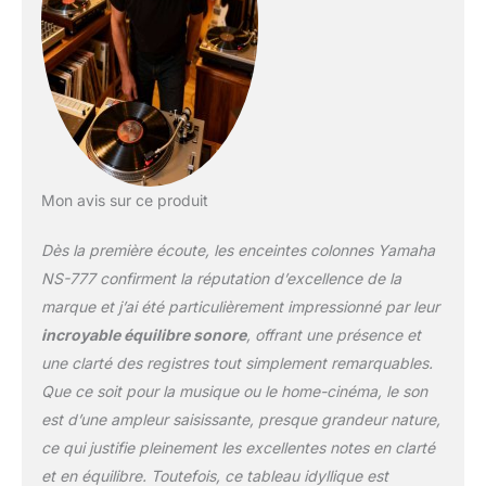
Mon avis sur ce produit
Dès la première écoute, les enceintes colonnes Yamaha
NS-777 confirment la réputation d’excellence de la
marque et j’ai été particulièrement impressionné par leur
incroyable équilibre sonore
, offrant une présence et
une clarté des registres tout simplement remarquables.
Que ce soit pour la musique ou le home-cinéma, le son
est d’une ampleur saisissante, presque grandeur nature,
ce qui justifie pleinement les excellentes notes en clarté
et en équilibre. Toutefois, ce tableau idyllique est