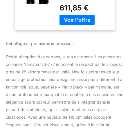
d'écouteurs: 3-voies.
Noir)
611,85 €
Technologie de
connectivité: Avec fil.
Puissance évaluée de
RMS: 100 W Gamme de
fréquence: 30 - 35000
Hz Impédance: 6 Ohm
Déballage et premières impressions
Sensibilité: 89 dB.
Couleur du produit: Noir
Dès la réception des cartons, le ton est donné. Les enceintes
colonnes Yamaha NS-777 imposent le respect par leur poids :
près de 25 kilogrammes par unité. Une fois extraites de leur
emballage protecteur, leur design ne laisse pas indifférent. La
finition noir laqué, baptisée « Piano Black » par Yamaha, est
d’une profondeur remarquable et confère à ces enceintes une
élégance sobre qui leur permettra de s’intégrer dans la
plupart des intérieurs, qu’ils soient modernes ou plus
classiques. Avec une hauteur de 110 cm, elles occupent
l’espace sans l’écraser visuellement, grâce à leur forme