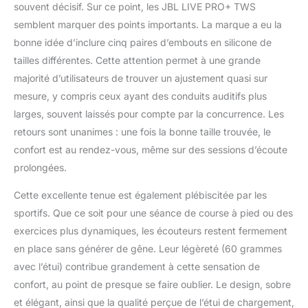
mettre en avant les
souvent décisif. Sur ce point, les JBL LIVE PRO+ TWS
sons environnants Une
semblent marquer des points importants. La marque a eu la
voix aussi claire,
bonne idée d’inclure cinq paires d’embouts en silicone de
comme si vous étiez là
tailles différentes. Cette attention permet à une grande
: passez vos appels et
bénéficiez d’un son
majorité d’utilisateurs de trouver un ajustement quasi sur
clair grâce au micro
mesure, y compris ceux ayant des conduits auditifs plus
dédié à la suppression
larges, souvent laissés pour compte par la concurrence. Les
du vent et au double
retours sont unanimes : une fois la bonne taille trouvée, le
micro à formation de
faisceaux Assistant
confort est au rendez-vous, même sur des sessions d’écoute
vocal Google et Alexa
prolongées.
d’Amazon : passez vos
appels en toute
Cette excellente tenue est également plébiscitée par les
simplicité avec le kit
sportifs. Que ce soit pour une séance de course à pied ou des
mains libres, activez
exercices plus dynamiques, les écouteurs restent fermement
l’assistant vocal et
en place sans générer de gêne. Leur légèreté (60 grammes
configurez-le grâce à
l’application My JBL
avec l’étui) contribue grandement à cette sensation de
Headphones Livraison :
confort, au point de presque se faire oublier. Le design, sobre
1 LIVE PRO+ TWS
et élégant, ainsi que la qualité perçue de l’étui de chargement,
Ecouteurs étanches