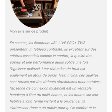
là : passez vos
appels et bénéficiez
d’un son clair grâce
au micro dédié à la
suppression du vent
et au double micro à
Mon avis sur ce produit
formation de
faisceaux Assistant
En somme, les écouteurs JBL LIVE PRO+ TWS
vocal Google et Alexa
présentent un tableau contrasté. Ils excellent sur des
d’Amazon : passez
vos appels en toute
critères essentiels comme le confort, la qualité des
simplicité avec le kit
appels et une performance audio solide une fois
mains libres, activez
l’égaliseur maîtrisé. Leur réduction de bruit est
l’assistant vocal et
également un atout de poids. Néanmoins, ces qualités
configurez-le grâce à
l’application My JBL
sont ternies par des défauts rédhibitoires pour certains :
Headphones
l’absence de connexion multipoint est un véritable
Livraison : 1 LIVE
handicap à l’ère du multi-écrans, et les doutes sur leur
PRO+ TWS
fiabilité à long terme invitent à la prudence. Ils
Ecouteurs étanches
sans fil / 5 tailles
s’adressent donc à un public pour qui le confort et la