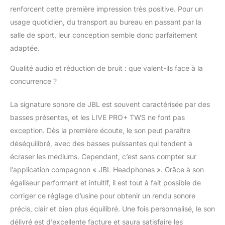
renforcent cette première impression très positive. Pour un
sans fil / 5 tailles
d’embouts en silicone /
usage quotidien, du transport au bureau en passant par la
1 étui de recharge / 1
salle de sport, leur conception semble donc parfaitement
câble de recharge USB
adaptée.
type C / 1 livret
d’avertissements – Noir
Qualité audio et réduction de bruit : que valent-ils face à la
concurrence ?
La signature sonore de JBL est souvent caractérisée par des
basses présentes, et les LIVE PRO+ TWS ne font pas
exception. Dès la première écoute, le son peut paraître
déséquilibré, avec des basses puissantes qui tendent à
écraser les médiums. Cependant, c’est sans compter sur
l’application compagnon « JBL Headphones ». Grâce à son
égaliseur performant et intuitif, il est tout à fait possible de
corriger ce réglage d’usine pour obtenir un rendu sonore
précis, clair et bien plus équilibré. Une fois personnalisé, le son
délivré est d’excellente facture et saura satisfaire les