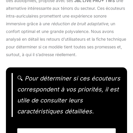
des audiophiles, propose avec ses
JBL LIVE PRO+ TWS
une
alternative intéressante aux ténors du secteur. Ces écouteurs
intra-auriculaires promettent une expérience sonore
immersive grâce à une
réduction de bruit adaptative
, un
confort optimal et une grande polyvalence. Nous avons
analysé en détail les retours d’utilisateurs et la fiche technique
pour déterminer si ce modèle tient toutes ses promesses et,
surtout, à qui il s’adresse réellement.
🔍
Pour déterminer si ces écouteurs
correspondent à vos priorités, il est
utile de consulter leurs
caractéristiques détaillées.