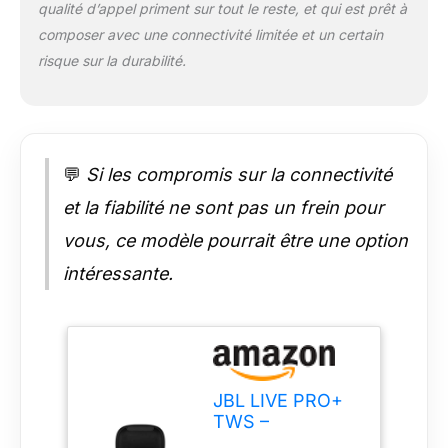
d’embouts en
qualité d’appel priment sur tout le reste, et qui est prêt à
silicone / 1 étui de
composer avec une connectivité limitée et un certain
recharge / 1 câble de
risque sur la durabilité.
recharge USB type C
/ 1 livret
d’avertissements –
Noir
💬
Si les compromis sur la connectivité
et la fiabilité ne sont pas un frein pour
vous, ce modèle pourrait être une option
intéressante.
JBL LIVE PRO+
TWS –
Ecouteurs