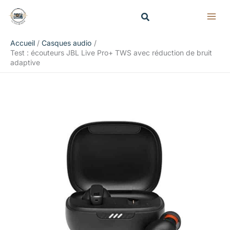
Aller
Rechercher
au
contenu
Accueil
Casques audio
Test : écouteurs JBL Live Pro+ TWS avec réduction de bruit
adaptive