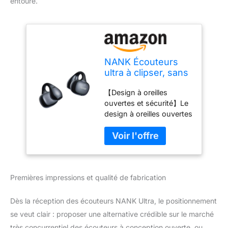
entoure.
NANK Écouteurs
ultra à clipser, sans
fil Bluetooth 5.4,
【Design à oreilles
casque à clipser à
ouvertes et sécurité】Le
oreilles ouvertes,
design à oreilles ouvertes
confort adaptatif et
des écouteurs NANK
ajustement sûr,
Ultra à clipser vous
appels antibruit AI,
permet de rester
24 heures
conscient de votre
d'autonomie,
environnement tandis
étanchéité IPX5
Premières impressions et qualité de fabrication
que la diffusion du son
pour le
directionnelle DS 2.0
minimise les fuites
Dès la réception des écouteurs NANK Ultra, le positionnement
sonores. Profitez d'un
se veut clair : proposer une alternative crédible sur le marché
son clair sans
très concurrentiel des écouteurs à conception ouverte, ou