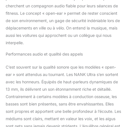
céramique titane et d'un
cherchent un compagnon audio fiable pour leurs séances de
système acoustique
fitness. Le concept « open-ear » permet de rester conscient
triple accordage pour
de son environnement, un gage de sécurité indéniable lors de
des basses profondes et
des aigus nets.
déplacements en ville ou à vélo. On entend la musique, mais
L'annulation du bruit des
aussi les voitures qui approchent ou un collègue qui nous
appels alimentée par l'IA
interpelle.
bloque le vent et les
bruits de fond, de sorte
Performances audio et qualité des appels
que votre voix passe
toujours clairement
C’est souvent sur la qualité sonore que les modèles « open-
【IPX5 résistant à la
ear » sont attendus au tournant. Les NANK Ultra s’en sortent
transpiration et Bluetooth
5.4】Les écouteurs
avec les honneurs. Équipés de haut-parleurs dynamiques de
Bluetooth Ultra Clip sont
13 mm, ils délivrent un son étonnamment riche et détaillé.
conçus pour gérer la
Contrairement à certains modèles à conduction osseuse, les
sueur et la pluie avec
basses sont bien présentes, sans être envahissantes. Elles
étanchéité IPX5, plus le
Bluetooth 5.4 offre une
sont propres et apportent une belle profondeur à l’écoute. Les
connectivité ultra-stable
médiums sont clairs, mettant en valeur les voix, et les aigus
avec une faible latence
sont nets sans jamais devenir stridents. L’équilibre général est