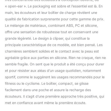
compromettre la sécurité
« open-ear ». Le packaging est sobre et l’essentiel est là. En
pendant les courses, le
cyclisme ou les trajets -
main, les écouteurs et leur boîtier de charge révèlent une
Changez entre le chinois
qualité de fabrication surprenante pour cette gamme de prix.
et l'anglais : lorsque vous
Le mélange de matériaux, combinant ABS, PC et silicone,
l'allumez, appuyez 5 fois
offre une sensation de robustesse tout en conservant une
sur le bouton tactile de
chaque côté Respirant et
grande légèreté. Le design à clipser, qui constitue la
confortable : ne pesant
principale caractéristique de ce modèle, est bien pensé. Les
que 5,3 g par écouteur,
charnières semblent solides et le contact avec la peau est
ces écouteurs à clip
agréable grâce aux parties en silicone. Rien ne craque, rien ne
ouvert offrent un confort
semble fragile. On sent que le produit a été conçu pour durer
tout au long de la
journée avec un design
et pour résister aux aléas d’un usage quotidien, notamment
respectueux de la
sportif, comme le suggèrent les usages recommandés pour le
circulation de l'air. La
fitness ou le cyclisme. Le boîtier, compact, se glisse
construction légère et la
facilement dans une poche et assure la recharge des
forme ergonomique
garantissent zéro
écouteurs. Il s’agit d’une première approche très positive, qui
pression sur vos oreilles,
met en confiance avant même la première écoute.
parfait pour les
entraînements ou les