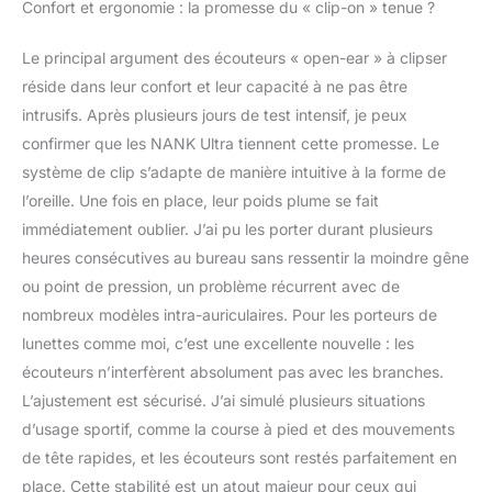
Confort et ergonomie : la promesse du « clip-on » tenue ?
longues sessions
d'écoute 【Ajustement
Le principal argument des écouteurs « open-ear » à clipser
solide comme le roc pour
réside dans leur confort et leur capacité à ne pas être
les modes de vie actifs】
intrusifs. Après plusieurs jours de test intensif, je peux
Conçus avec une boucle
2.0 et une technologie
confirmer que les NANK Ultra tiennent cette promesse. Le
de crochet en C, les
système de clip s’adapte de manière intuitive à la forme de
écouteurs NANK à
l’oreille. Une fois en place, leur poids plume se fait
clipser restent en place
immédiatement oublier. J’ai pu les porter durant plusieurs
lors de mouvements
intenses, que vous
heures consécutives au bureau sans ressentir la moindre gêne
fassiez du sprinting, du
ou point de pression, un problème récurrent avec de
levage ou de la
nombreux modèles intra-auriculaires. Pour les porteurs de
transpiration. Ne glisse
lunettes comme moi, c’est une excellente nouvelle : les
pas, ne nécessite aucun
ajustement Son de
écouteurs n’interfèrent absolument pas avec les branches.
qualité supérieure et
L’ajustement est sécurisé. J’ai simulé plusieurs situations
appels clairs : les
d’usage sportif, comme la course à pied et des mouvements
écouteurs ouverts
de tête rapides, et les écouteurs sont restés parfaitement en
disposent d'un
diaphragme en
place. Cette stabilité est un atout majeur pour ceux qui