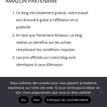
Nous utilisons des cookies pour vous garantir la meilleure
Copyright © 2026 Le discographe - Partenaire Amazon
expérience sur notre site web. Si vous continuez à utiliser ce
site, nous supposerons que vous en êtes satisfait.
A propos
Oui
Non
Politique de confidentialité
Contact
Mentions légales