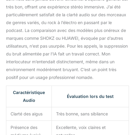
de 40 ms (idéal pour les
très bon, offrant une expérience stéréo immersive. J’ai été
jeux et la
particulièrement satisfait de la clarté audio sur des morceaux
synchronisation avec
des vidéos) Autonomie
de genres variés, du rock à l’électro en passant par le
de la batterie de 24
podcast. La comparaison avec des modèles plus onéreux de
heures : obtenez 8
marques comme SHOKZ ou HUAWEI, évoquée par d’autres
heures par charge et 24
utilisateurs, n’est pas usurpée. Pour les appels, la suppression
heures au total avec
l'étui de charge compact
du bruit alimentée par l’IA fait un travail correct. Mon
(le temps d'utilisation
interlocuteur m’entendait distinctement, même dans un
peut atteindre 40 heures
environnement modérément bruyant. C’est un point très
à 40 % de volume),
positif pour un usage professionnel nomade.
assez pour alimenter les
entraînements, les
journées de travail et les
Caractéristique
Évaluation lors du test
vols de fond sans
Audio
chercher une prise de
courant. La période de
Clarté des aigus
Très bonne, sans sibilance
garantie est d'un an. Si
vous avez des questions
Présence des
Excellente, voix claires et
lors de l'utilisation,
veuillez contacter le