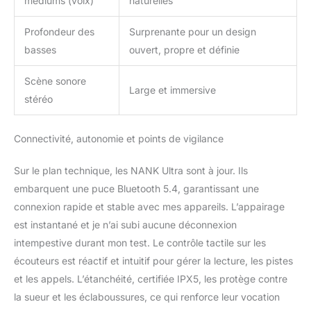
médiums (voix)
naturelles
service client NANK dès
que possible et nous
Profondeur des
Surprenante pour un design
vous répondrons dès
basses
ouvert, propre et définie
que possible dans les 24
heures
Scène sonore
Large et immersive
stéréo
Connectivité, autonomie et points de vigilance
Sur le plan technique, les NANK Ultra sont à jour. Ils
embarquent une puce Bluetooth 5.4, garantissant une
connexion rapide et stable avec mes appareils. L’appairage
est instantané et je n’ai subi aucune déconnexion
intempestive durant mon test. Le contrôle tactile sur les
écouteurs est réactif et intuitif pour gérer la lecture, les pistes
et les appels. L’étanchéité, certifiée IPX5, les protège contre
la sueur et les éclaboussures, ce qui renforce leur vocation