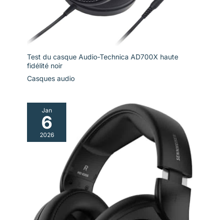
(le temps d'utilisation
peut atteindre 40 heures
à 40 % de volume),
assez pour alimenter les
entraînements, les
Test du casque Audio-Technica AD700X haute
journées de travail et les
fidélité noir
vols de fond sans
Casques audio
chercher une prise de
courant. La période de
garantie est d'un an. Si
vous avez des questions
Jan
6
lors de l'utilisation,
veuillez contacter le
2026
service client NANK dès
que possible et nous
vous répondrons dès
que possible dans les 24
heures