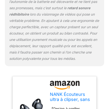
longues sessions
l’autonomie de la batterie est décevante et ne tient pas
d'écoute 【Ajustement
ses promesses, mais c’est surtout le
retard sonore
solide comme le roc pour
rédhibitoire
lors du visionnage de vidéos qui pose un
les modes de vie actifs】
véritable problème. En ajoutant à cela une ergonomie de
Conçus avec une boucle
2.0 et une technologie
charge perfectible, avec un capteur présent sur un seul
de crochet en C, les
écouteur, on obtient un produit au bilan contrasté. Pour
écouteurs NANK à
une utilisation purement musicale ou pour les appels en
clipser restent en place
déplacement, leur rapport qualité-prix est excellent,
lors de mouvements
intenses, que vous
mais il faudra passer son chemin si l’on cherche une
fassiez du sprinting, du
solution polyvalente pour tous les médias.
levage ou de la
transpiration. Ne glisse
pas, ne nécessite aucun
ajustement Son de
qualité supérieure et
appels clairs : les
écouteurs ouverts
NANK Écouteurs
disposent d'un
ultra à clipser, sans
diaphragme en
fil Bluetooth 5.4,
céramique titane et d'un
【Design à oreilles