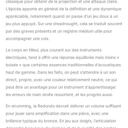
Fender Play et Fender
classique pour obtenir de la projection et une attaque claire.
Tune, pour que vous
L’épicéa apporte en général de la définition et une dynamique
commenciez à
appréciable, notamment quand on passe d’un jeu doux à un
apprendre à jouer dès
jeu plus appuyé. Sur une dreadnought, cela se traduit souvent
que vous aurez reçu
votre nouvelle guitare !
par des graves présents et un registre médium utile pour
Garantie limitée de 2
accompagner une voix.
ans : Les guitares
Fender sont
Le corps en tilleul, plus courant sur des instruments
construites avec une
électriques, tend à offrir une réponse équilibrée mais moins «
qualité inégalée,
boisée » que certaines essences traditionnelles d’acoustiques
jusqu'à la dernière vis -
haut de gamme. Dans les faits, on peut s’attendre à un son
c'est pourquoi Fender
garantit cette guitare
direct, propre, avec une couleur relativement neutre, ce qui
acoustique Fender
peut être un avantage pour un instrument d’apprentissage:
contre les défauts de
les erreurs de main droite ressortent, et les progrès aussi.
matériaux et de
fabrication pendant
En strumming, la Redondo devrait délivrer un volume suffisant
deux (2) ans à partir de
pour jouer sans amplification dans une pièce, avec une
la date d'achat.
brillance typique du bronze. En jeu aux doigts, l’articulation