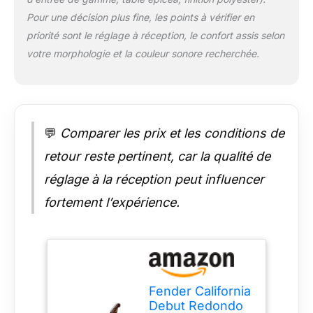
scellées garantissant
Pour une décision plus fine, les points à vérifier en
une parfaite tenue de
priorité sont le réglage à réception, le confort assis selon
l’accordage, un
votre morphologie et la couleur sonore recherchée.
chevalet en noyer
pour un son optimal,
une douce finition
satinée et un filet
pour renforcer la
caisse et le manche.
💬
Comparer les prix et les conditions de
La série CA Debut
retour reste pertinent, car la qualité de
vous fait bénéficier
de la qualité de
réglage à la réception peut influencer
fabrication hors pair
fortement l’expérience.
de Fender dans une
guitare acoustique
abordable, parfaite
pour les
débutants(es). La
série CA Debut est
accompagnée d’un
Fender California
abonnement gratuit à
Debut Redondo