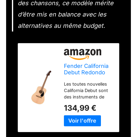
des chansons, ce modèle mérite
d’être mis en balance avec les
alternatives au même budget.
Fender California
Debut Redondo
Dreadnought
Les toutes nouvelles
Acoustic Guitar,
California Debut sont
Spruce Top, Black
des instruments de
Pickguard, Natural
choix pour les
134,99 €
guitaristes acoustiques
modernes. Elles allient
la qualité de fabrication
irréprochable de Fender
à des caractéristiques