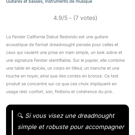
Guitares et basses
,
Instruments de musique
4.9/5 - (7 votes)
La Fender California Debut Redondo est une guitare
acoustique de format dreadnought pensée pour celles et
ceux qui veulent une prise en main simple, un look sobre et
une signature Fender identifiable. Sur le papier, elle combine
une table en épicéa, un corps en tilleul, un manche et une
touche en noyer, ainsi que des cordes en bronze. Ce test
produit se concentre sur ce que ces choix impliquent en
usage réel: confort, son, finitions et cohérence du prix.
🔍
Si vous visez une dreadnought
simple et robuste pour accompagner