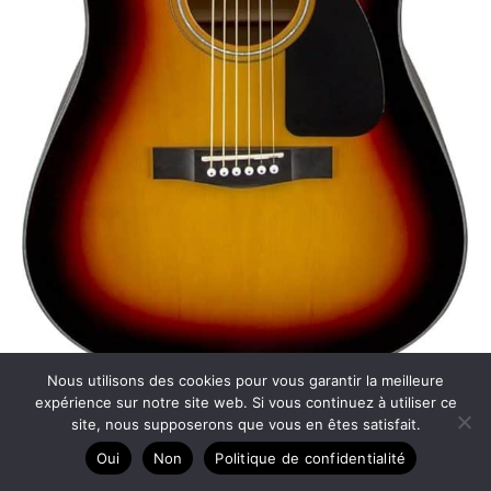
Nous utilisons des cookies pour vous garantir la meilleure
Test : guitare acoustique fender CD-60 dreadnought
expérience sur notre site web. Si vous continuez à utiliser ce
site, nous supposerons que vous en êtes satisfait.
V3, le son marron à découvrir
Oui
Non
Politique de confidentialité