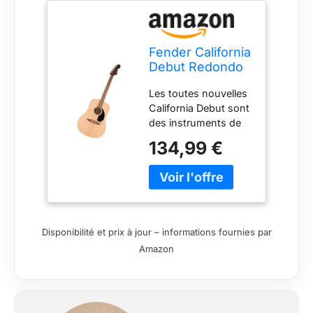
Fender California
Debut Redondo
Dreadnought
Les toutes nouvelles
Acoustic Guitar,
California Debut sont
Spruce Top,
des instruments de
Black Pickguard,
choix pour les
Natural
134,99 €
guitaristes
acoustiques
modernes. Elles
allient la qualité de
fabrication
irréprochable de
Disponibilité et prix à jour – informations fournies par
Fender à des
Amazon
caractéristiques
pensées pour faciliter
le jeu et à une
esthétique des plus