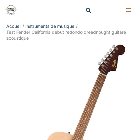
Aller
Rechercher
au
contenu
Accueil
Instruments de musique
Test Fender California debut redondo dreadnought guitare
acoustique