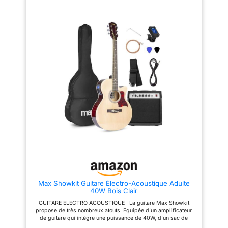
une qualité sonore
Tobacco Brown Sunburst lui
une douce finition
exceptionnelle à un prix
donne un look traditionnel
abordable Les caractéristiques
Design classique Dreadnought :
satinée et un filet
uniques du CD-60, telles que
les caractéristiques typiques de
pour renforcer la
ses mécaniques moulées sous
ce modèle Folk sont le grand
caisse et le manche.
pression et son manche en
volume de sa caisse et sa
forme de « C », offrent confort
justesse / Avec cordes en acier
La série CA Debut
et jouabilité Le CD-60 présente
et des mécaniques chromées
vous fait bénéficier
une belle finition noire avec un
L'instrument idéal pour
corps en acajou et une touche
débutants : grâce à son
de la qualité de
en noyer, offrant un son
maniement facile et son
fabrication hors pair
chaleureux et résonnant Sa
agréable jouabilité, cette guitare
de Fender dans une
construction robuste garantit
est le meilleur atout pour
une durabilité et des
progresser rapidement
guitare acoustique
performances durables La
Livraison : 1 x Guitare
abordable, parfaite
forme du corps dreadnought du
Acoustique Folk F310 Tobacco
CD-60 offre un son riche et
Brown Sunburst de Yamaha / 6
pour les
complet avec une excellente
cordes en acier / Son
débutants(es). La
projection Les caractéristiques
fantastique et qualité haut de
série CA Debut est
supplémentaires incluent un
gamme / Instrument de musique
renfort en « X » festonné pour
pour adultes débutants &
accompagnée d’un
une résonance et une stabilité
avancés
abonnement gratuit à
améliorées, ce qui en fait un
choix idéal pour différents
Fender Play et Fender
Max Showkit Guitare Électro-Acoustique Adulte
styles musicaux Profitez d'une
Tune, pour que vous
40W Bois Clair
tranquillité d'esprit grâce à la
commenciez à
garantie limitée de 2 ans de
GUITARE ELECTRO ACOUSTIQUE : La guitare Max Showkit
Fender, garantissant que votre
apprendre à jouer
propose de très nombreux atouts. Equipée d'un amplificateur
guitare est exempte de défauts
de guitare qui intègre une puissance de 40W, d'un sac de
dès que vous aurez
de matériaux et de fabrication
transport en nylon résistant, d'un jeux de corde de rechange,