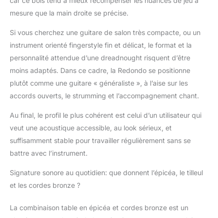
car ce bois tend à mieux récompenser les nuances de jeu à
également des
mesure que la main droite se précise.
mécaniques scellées
garantissant une
Si vous cherchez une guitare de salon très compacte, ou un
parfaite tenue de
l’accordage, un
instrument orienté fingerstyle fin et délicat, le format et la
chevalet en noyer pour
personnalité attendue d’une dreadnought risquent d’être
un son optimal, une
moins adaptés. Dans ce cadre, la Redondo se positionne
douce finition satinée
plutôt comme une guitare « généraliste », à l’aise sur les
et un filet pour
accords ouverts, le strumming et l’accompagnement chant.
renforcer la caisse et le
manche. La série CA
Au final, le profil le plus cohérent est celui d’un utilisateur qui
Debut vous fait
bénéficier de la qualité
veut une acoustique accessible, au look sérieux, et
de fabrication hors pair
suffisamment stable pour travailler régulièrement sans se
de Fender dans une
battre avec l’instrument.
guitare acoustique
abordable, parfaite
Signature sonore au quotidien: que donnent l’épicéa, le tilleul
pour les débutants(es).
et les cordes bronze ?
La série CA Debut est
accompagnée d’un
La combinaison table en épicéa et cordes bronze est un
abonnement gratuit à