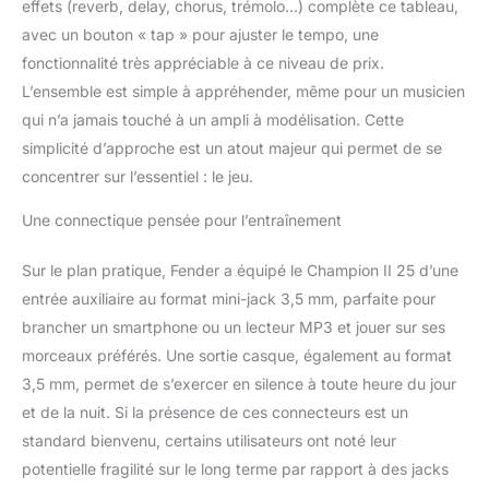
effets (reverb, delay, chorus, trémolo…) complète ce tableau,
Les autres
fonctionnalités incluent
avec un bouton « tap » pour ajuster le tempo, une
une entrée auxiliaire
fonctionnalité très appréciable à ce niveau de prix.
pour une connexion
L’ensemble est simple à appréhender, même pour un musicien
facile à des appareils
qui n’a jamais touché à un ampli à modélisation. Cette
externes, une sortie
casque pour la pratique
simplicité d’approche est un atout majeur qui permet de se
privée, un port USB sur
concentrer sur l’essentiel : le jeu.
le panneau arrière et
bien plus encore.
Une connectique pensée pour l’entraînement
Sur le plan pratique, Fender a équipé le Champion II 25 d’une
entrée auxiliaire au format mini-jack 3,5 mm, parfaite pour
brancher un smartphone ou un lecteur MP3 et jouer sur ses
morceaux préférés. Une sortie casque, également au format
3,5 mm, permet de s’exercer en silence à toute heure du jour
et de la nuit. Si la présence de ces connecteurs est un
standard bienvenu, certains utilisateurs ont noté leur
potentielle fragilité sur le long terme par rapport à des jacks