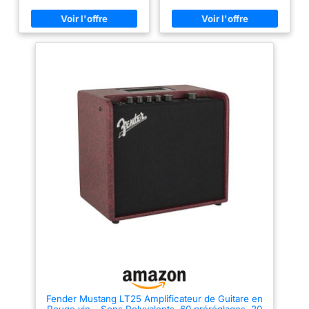
USB
suffisamment polyvalent pour
Special Design de 8", offre à
bouton TAP pour
tout style de jeu de guitare.
tous les guitaristes un son de
correspondre aux
Champion II offre des sons
guitare supérieur Idéal pour les
clairs et overdrive Fender de
guitaristes électriques
tempos des
renommée mondiale ainsi qu'un
débutants à intermédiaires,
chansons. Les autres
assortiment de saveurs de
l'amplificateur de guitare
fonctionnalités
distorsion britanniques et
Mustang LT25 se distingue par
modernes. Du jazz à la country,
son design élégant et ses
incluent une entrée
du blues au métal, il est facile
fonctionnalités polyvalentes, ce
auxiliaire pour une
de trouver le bon son. Il existe
qui en fait un ajout élégant et
également une sélection
puissant à toute configuration
connexion facile à
d'effets intégrés comprenant
de guitare Explorez 200
des appareils
réverbération, délai/écho,
préréglages divers de genres
externes, une sortie
chorus, trémolo, Vibratone et
comme le rock, le jazz, le métal
bien plus encore. Les temps de
et bien plus encore L'écran
casque pour la
retard et les vitesses de trémolo
couleur LCD intuitif et le grand
pratique privée, un
peuvent facilement être réglés
cadran encodeur permettent une
avec le bouton TAP pour
navigation sans effort Dispose
port USB sur le
correspondre aux tempos des
également d'une Prise casque
panneau arrière et
chansons. Les autres
1/8", et d'une entrée stéréo 1/8"
bien plus encore.
fonctionnalités incluent une
Dispose d'une connectivité USB
entrée auxiliaire pour une
pour enregistrer et ajouter
connexion facile à des
facilement du nouveau contenu
appareils externes, une sortie
et des préréglages à votre
casque pour la pratique privée,
application de bureau Fender
un port USB sur le panneau
Tone Compatible PC/MAC et
arrière et bien plus encore.
casque, il offre une flexibilité et
un contrôle inégalés Profitez de
Fender Mustang LT25 Amplificateur de Guitare en
la tranquillité d'esprit offerte
Rouge vin – Sons Polyvalents, 60 préréglages, 20