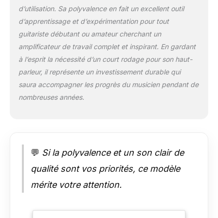
peuvent facilement
d’utilisation. Sa polyvalence en fait un excellent outil
être réglés avec le
d’apprentissage et d’expérimentation pour tout
bouton TAP pour
guitariste débutant ou amateur cherchant un
correspondre aux
amplificateur de travail complet et inspirant. En gardant
tempos des
chansons. Les autres
à l’esprit la nécessité d’un court rodage pour son haut-
fonctionnalités
parleur, il représente un investissement durable qui
incluent une entrée
saura accompagner les progrès du musicien pendant de
auxiliaire pour une
nombreuses années.
connexion facile à
des appareils
externes, une sortie
casque pour la
pratique privée, un
port USB sur le
💬
Si la polyvalence et un son clair de
panneau arrière et
qualité sont vos priorités, ce modèle
bien plus encore.
mérite votre attention.