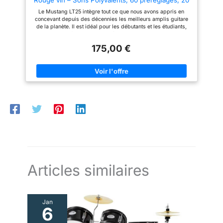
par la garantie limitée de 2 ans
Types d'amplis, 25 Effets
de Fender L'engagement de
Le Mustang LT25 intègre tout ce que nous avons appris en
Fender envers l'excellence
concevant depuis des décennies les meilleurs amplis guitare
brille dans l'amplificateur de
de la planète. Il est idéal pour les débutants et les étudiants,
guitare Mustang LT25
avec son interface utilisateur très simple et une collection de
30 presets couvrant une large variété de styles — le ”best of”
175,00 €
des sons de guitare électrique. La chaîne de signal
polyvalente, avec ses modélisations d’amplis et d’effets de
haute qualité, permet d’obtenir des sons exceptionnels, ce qui
en fait un ampli idéal pour s’entraîner à la maison ou au bureau.
Amplificateur combo de 25 watts Un haut-parleur pour guitare
Fender Special Design de 8" (203,2 mm)
Articles similaires
Jan
6