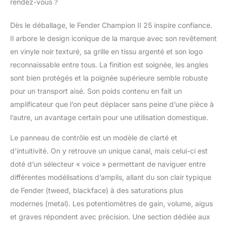
rendez-vous ?
mondiale ainsi qu'un
assortiment de saveurs
Dès le déballage, le Fender Champion II 25 inspire confiance.
de distorsion
Il arbore le design iconique de la marque avec son revêtement
britanniques et
modernes. Du jazz à la
en vinyle noir texturé, sa grille en tissu argenté et son logo
country, du blues au
reconnaissable entre tous. La finition est soignée, les angles
métal, il est facile de
sont bien protégés et la poignée supérieure semble robuste
trouver le bon son. Il
pour un transport aisé. Son poids contenu en fait un
existe également une
sélection d'effets
amplificateur que l’on peut déplacer sans peine d’une pièce à
intégrés comprenant
l’autre, un avantage certain pour une utilisation domestique.
réverbération, délai/
écho, chorus, trémolo,
Le panneau de contrôle est un modèle de clarté et
Vibratone et bien plus
d’intuitivité. On y retrouve un unique canal, mais celui-ci est
encore. Les temps de
doté d’un sélecteur « voice » permettant de naviguer entre
retard et les vitesses de
différentes modélisations d’amplis, allant du son clair typique
trémolo peuvent
facilement être réglés
de Fender (tweed, blackface) à des saturations plus
avec le bouton TAP
modernes (metal). Les potentiomètres de gain, volume, aigus
pour correspondre aux
et graves répondent avec précision. Une section dédiée aux
tempos des chansons.