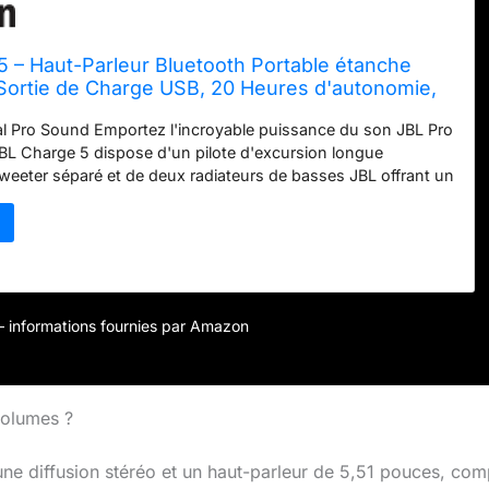
 – Haut-Parleur Bluetooth Portable étanche
 Sortie de Charge USB, 20 Heures d'autonomie,
st (Blanc)
al Pro Sound Emportez l'incroyable puissance du son JBL Pro
BL Charge 5 dispose d'un pilote d'excursion longue
tweeter séparé et de deux radiateurs de basses JBL offrant un
ent riche et clair. Obtenez un son de grande pièce, même à
heures de jeu Le plaisir ne doit pas s'arrêter. Avec une
nomie de 20 heures, la JBL Charge 5 vous permet de faire la
urnée et toute la nuit. IP67 étanche à l'eau et à la poussière À
arc. JBL Charge 5 est étanche IP67 et résistant à la poussière,
us pouvez emporter votre haut-parleur n'importe où.
r – informations fournies par Amazon
ooth sans fil Connectez sans fil jusqu'à 2 smartphones ou
ut-parleur et profitez à tour de rôle du son JBL Pro. Amusez-
yBoost PartyBoost vous permet d'associer deux haut-
tibles JBL PartyBoost ensemble pour un son stéréo ou de
volumes ?
s haut-parleurs compatibles JBL PartyBoost pour vraiment
te.
ne diffusion stéréo et un haut-parleur de 5,51 pouces, com