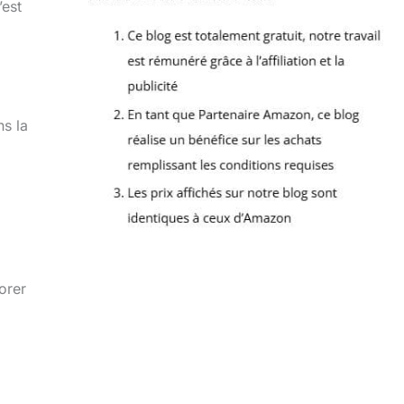
’est
ns la
orer