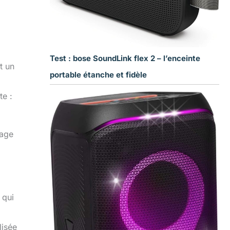
Test : bose SoundLink flex 2 – l’enceinte
t un
portable étanche et fidèle
te :
sage
 qui
lisée