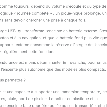
, comme toujours, dépend du volume d’écoute et du type de
logique « journée complète » : un pique-nique prolongé, un
s sans devoir chercher une prise à chaque fois.
arge USB, qui transforme l’enceinte en batterie externe. C’es
tos et à la navigation, et que la batterie fond plus vite que
n appareil externe consomme la réserve d’énergie de l’encein
z régulièrement cette fonction.
 endurance est moins déterminante. En revanche, pour un u
end l’enceinte plus autonome que des modèles plus compacts.
us permettre ?
ère et une capacité à supporter une immersion temporaire, ce
s, pluie, bord de piscine. Le boîtier en plastique et la
ne enceinte faite pour être posée au sol, transportée, et uti