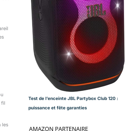
reil
es
ou
Test de l’enceinte JBL Partybox Club 120 :
fil
puissance et fête garanties
 les