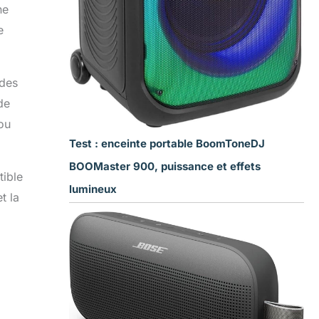
ne
e
 des
de
ou
Test : enceinte portable BoomToneDJ
BOOMaster 900, puissance et effets
tible
lumineux
t la