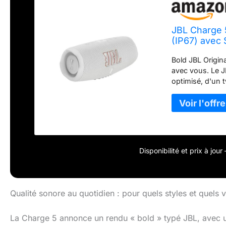
JBL Charge 5
(IP67) avec
JBL Partyboo
Bold JBL Origin
avec vous. Le J
optimisé, d'un 
son incroyablem
l'extérieur. 20 
incroyable auto
fête toute la jo
la piscine. Au p
de sorte que vo
Disponibilité et prix à jou
Streaming Bluet
tablettes au ha
vous avec Part
parleurs compa
Qualité sonore au quotidien : pour quels styles et quels 
relier plusieur
booster votre fê
La Charge 5 annonce un rendu « bold » typé JBL, avec u