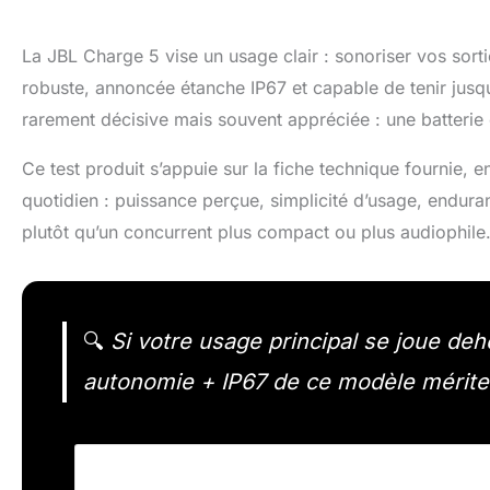
La JBL Charge 5 vise un usage clair : sonoriser vos sor
robuste, annoncée étanche IP67 et capable de tenir jusqu
rarement décisive mais souvent appréciée : une batteri
Ce test produit s’appuie sur la fiche technique fournie
quotidien : puissance perçue, simplicité d’usage, enduran
plutôt qu’un concurrent plus compact ou plus audiophile
🔍
Si votre usage principal se joue deho
autonomie + IP67 de ce modèle mérite 