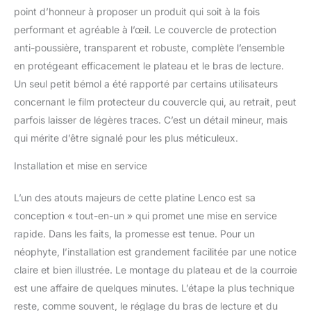
AT-3600 éprouvé, le LS-
point d’honneur à proposer un produit qui soit à la fois
470WA assure une
performant et agréable à l’œil. Le couvercle de protection
reproduction précise et
anti-poussière, transparent et robuste, complète l’ensemble
riche en détails – parfait
pour les auditeurs
en protégeant efficacement le plateau et le bras de lecture.
audiophiles et les
Un seul petit bémol a été rapporté par certains utilisateurs
passionnés de vinyle.
concernant le film protecteur du couvercle qui, au retrait, peut
CONNEXIONS
parfois laisser de légères traces. C’est un détail mineur, mais
POLYVALENTES &
LECTURE MP3 : Équipé
qui mérite d’être signalé pour les plus méticuleux.
de sortie RCA, entrée
Installation et mise en service
AUX et port USB.
Numérisez facilement
vos disques vinyles via
L’un des atouts majeurs de cette platine Lenco est sa
votre PC grâce à la
conception « tout-en-un » qui promet une mise en service
fonction d'encodage
rapide. Dans les faits, la promesse est tenue. Pour un
MP3 intégrée (câble USB
néophyte, l’installation est grandement facilitée par une notice
inclus). Design élégant
en noyer et facile à
claire et bien illustrée. Le montage du plateau et de la courroie
utiliser : le boîtier en bois
est une affaire de quelques minutes. L’étape la plus technique
noyer élégant ajoute du
reste, comme souvent, le réglage du bras de lecture et du