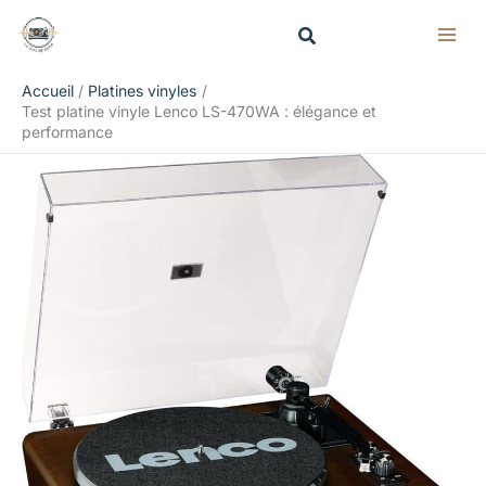
Aller
Rechercher
au
contenu
Accueil
Platines vinyles
Test platine vinyle Lenco LS-470WA : élégance et
performance