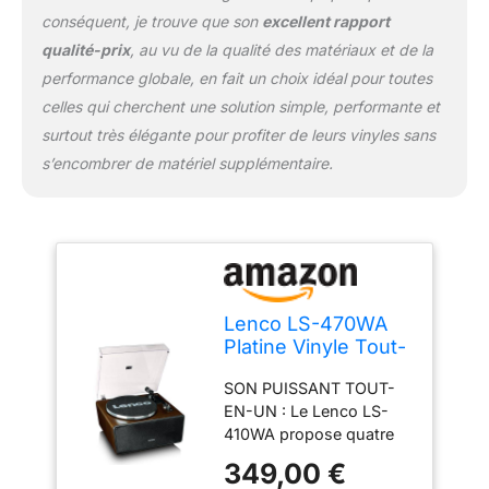
MP3 intégrée (câble USB
conséquent, je trouve que son
excellent rapport
inclus). Design élégant
en noyer et facile à
qualité-prix
, au vu de la qualité des matériaux et de la
utiliser : le boîtier en bois
performance globale, en fait un choix idéal pour toutes
noyer élégant ajoute du
celles qui cherchent une solution simple, performante et
style et de la chaleur à
surtout très élégante pour profiter de leurs vinyles sans
n'importe quelle pièce.
s’encombrer de matériel supplémentaire.
Avec housse anti-
poussière amovible,
fonction de
démarrage/arrêt et
transmission par
courroie pour une faible
vibration.
Lenco LS-470WA
Platine Vinyle Tout-
en-Un avec Haut-
SON PUISSANT TOUT-
Parleurs Intégrés
EN-UN : Le Lenco LS-
(80W), Bluetooth,
410WA propose quatre
Entraînement par
enceintes intégrées avec
Courroie, et Cellule
349,00 €
une puissance totale de
Audio Technica -