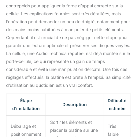
style et de la chaleur à
contrepoids pour appliquer la force d’appui correcte sur la
n'importe quelle pièce.
Avec housse anti-
cellule. Les explications fournies sont très détaillées, mais
poussière amovible,
l’opération peut demander un peu de doigté, notamment pour
fonction de
des mains moins habituées à manipuler de petits éléments.
démarrage/arrêt et
Cependant, il est crucial de ne pas négliger cette étape pour
transmission par
courroie pour une faible
garantir une lecture optimale et préserver ses disques vinyles.
vibration.
La cellule, une Audio Technica réputée, est déjà montée sur le
porte-cellule, ce qui représente un gain de temps
considérable et évite une manipulation délicate. Une fois ces
réglages effectués, la platine est prête à l’emploi. Sa simplicité
d’utilisation au quotidien est un vrai confort.
Étape
Difficulté
Description
d’installation
estimée
Sortir les éléments et
Déballage et
Très
placer la platine sur une
positionnement
faible