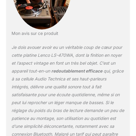
disque. CAPTEUR AUDIO
TECHNICA DE HAUTE
QUALITÉ : Avec le
capteur magnétique
mobile Audio Technica
Mon avis sur ce produit
AT-3600 éprouvé, le LS-
470WA assure une
Je dois avouer avoir eu un véritable coup de cœur pour
reproduction précise et
riche en détails – parfait
cette platine Lenco LS-470WA, dont la finition en noyer
pour les auditeurs
et l’aspect vintage en font un très bel objet. C’est un
audiophiles et les
appareil tout-en-un
redoutablement efficace
qui, grâce
passionnés de vinyle.
à sa cellule Audio Technica et ses haut-parleurs
CONNEXIONS
POLYVALENTES &
intégrés, délivre une qualité sonore tout à fait
LECTURE MP3 : Équipé
satisfaisante pour une écoute quotidienne, même si on
de sortie RCA, entrée
peut lui reprocher un léger manque de basses. Si le
AUX et port USB.
réglage du poids du bras de lecture demande un peu de
Numérisez facilement
vos disques vinyles via
patience au montage, son utilisation au quotidien est
votre PC grâce à la
d’une simplicité déconcertante, notamment avec sa
fonction d'encodage
connexion Bluetooth. Malgré un tarif qui peut paraître