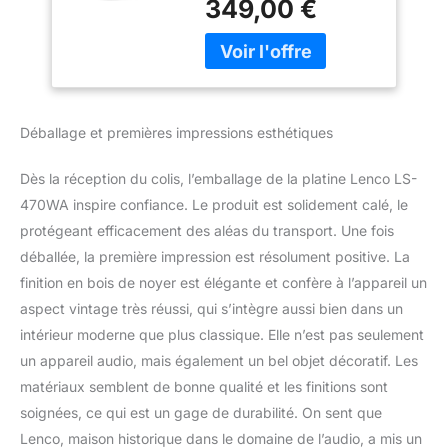
349,00 €
une puissance totale de
Audio Technica -
80 watts (2×30W +
Finition Noix
2×10W) – pour un son
Élégante
vinyle riche, clair et
équilibré sans installation
externe. STREAMING
Déballage et premières impressions esthétiques
BLUETOOTH 5.0
MODERNE : Profitez de la
Dès la réception du colis, l’emballage de la platine Lenco LS-
musique sans fil –
connectez votre
470WA inspire confiance. Le produit est solidement calé, le
smartphone, tablette ou
protégeant efficacement des aléas du transport. Une fois
ordinateur portable via
déballée, la première impression est résolument positive. La
Bluetooth 5.0 et écoutez
finition en bois de noyer est élégante et confère à l’appareil un
vos morceaux préférés
aspect vintage très réussi, qui s’intègre aussi bien dans un
grâce au haut-parleur
intégré du tourne-
intérieur moderne que plus classique. Elle n’est pas seulement
disque. CAPTEUR AUDIO
un appareil audio, mais également un bel objet décoratif. Les
TECHNICA DE HAUTE
matériaux semblent de bonne qualité et les finitions sont
QUALITÉ : Avec le
soignées, ce qui est un gage de durabilité. On sent que
capteur magnétique
mobile Audio Technica
Lenco, maison historique dans le domaine de l’audio, a mis un