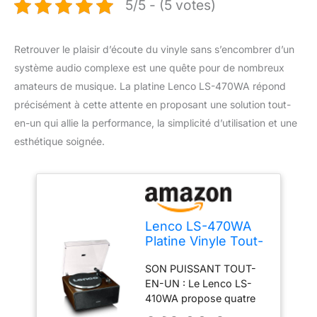
5/5 - (5 votes)
Retrouver le plaisir d’écoute du vinyle sans s’encombrer d’un
système audio complexe est une quête pour de nombreux
amateurs de musique. La platine Lenco LS-470WA répond
précisément à cette attente en proposant une solution tout-
en-un qui allie la performance, la simplicité d’utilisation et une
esthétique soignée.
Lenco LS-470WA
Platine Vinyle Tout-
en-Un avec Haut-
SON PUISSANT TOUT-
Parleurs Intégrés
EN-UN : Le Lenco LS-
(80W), Bluetooth,
410WA propose quatre
Entraînement par
enceintes intégrées avec
Courroie, et Cellule