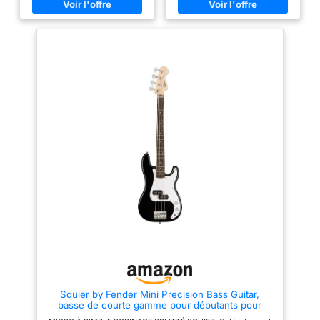
confortable tandis que le
des sons percutants de P-Bass,
matériel chromé offre une
et les mécaniques d'accordage
structure durable avec un
de style vintage à engrenages
aspect premium. Le Laurel
ouverts offrent un accordage
Fingerboard et le manche
fluide et précis. Le Laurel
emblématique en forme de "C"
Fingerboard et le manche
- un corps mince permet une
emblématique en forme de "C"
sensation de jeu fluide et
- un corps mince permet une
confortable tandis que le
sensation de jeu fluide et
matériel chromé offre une
confortable tandis que le
structure durable avec un
matériel chromé offre une
aspect premium. Conçu par
structure durable avec un
Fender en Californie et une
aspect premium. Conçu par
icône du rock & roll, la Debut
Fender en Californie et une
Collection Precision Bass est le
icône du rock & roll, la Debut
compagnon parfait pour
Collection Precision Bass est le
commencer votre voyage
compagnon parfait pour
musical. Garantie limitée de 2
commencer votre voyage
ans : Les guitares Fender sont
musical. Garantie limitée de 2
construites avec une qualité
ans : Les guitares Fender sont
inégalée, jusqu'à la dernière vis
construites avec une qualité
- c'est pourquoi Fender garantit
inégalée, jusqu'à la dernière vis
cette guitare basse Fender
- c'est pourquoi Fender garantit
contre les défauts de matériaux
cette guitare basse Fender
et de fabrication pendant deux
contre les défauts de matériaux
(2) ans à partir de la date
et de fabrication pendant deux
d'achat.
(2) ans à partir de la date
Squier by Fender Mini Precision Bass Guitar,
d'achat.
basse de courte gamme pour débutants pour
enfants ou voyageurs, comprend des cours