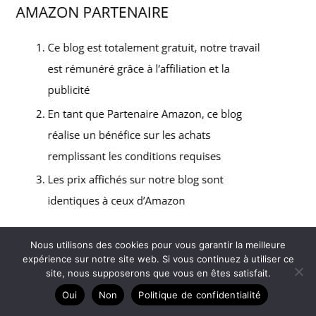
Nous utilisons des cookies pour vous garantir la meilleure
expérience sur notre site web. Si vous continuez à utiliser ce
Copyright © 2026 Le discographe - Partenaire Amazon
site, nous supposerons que vous en êtes satisfait.
A propos
Oui
Non
Politique de confidentialité
Contact