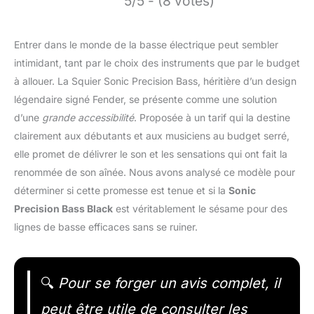
5/5 - (8 votes)
Entrer dans le monde de la basse électrique peut sembler
intimidant, tant par le choix des instruments que par le budget
à allouer. La Squier Sonic Precision Bass, héritière d’un design
légendaire signé Fender, se présente comme une solution
d’une
grande accessibilité
. Proposée à un tarif qui la destine
clairement aux débutants et aux musiciens au budget serré,
elle promet de délivrer le son et les sensations qui ont fait la
renommée de son aînée. Nous avons analysé ce modèle pour
déterminer si cette promesse est tenue et si la
Sonic
Precision Bass Black
est véritablement le sésame pour des
lignes de basse efficaces sans se ruiner.
🔍
Pour se forger un avis complet, il
peut être utile de consulter les