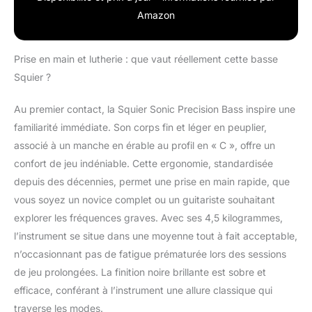
Amazon
Prise en main et lutherie : que vaut réellement cette basse
Squier ?
Au premier contact, la Squier Sonic Precision Bass inspire une
familiarité immédiate. Son corps fin et léger en peuplier,
associé à un manche en érable au profil en « C », offre un
confort de jeu indéniable. Cette ergonomie, standardisée
depuis des décennies, permet une prise en main rapide, que
vous soyez un novice complet ou un guitariste souhaitant
explorer les fréquences graves. Avec ses 4,5 kilogrammes,
l’instrument se situe dans une moyenne tout à fait acceptable,
n’occasionnant pas de fatigue prématurée lors des sessions
de jeu prolongées. La finition noire brillante est sobre et
efficace, conférant à l’instrument une allure classique qui
traverse les modes.