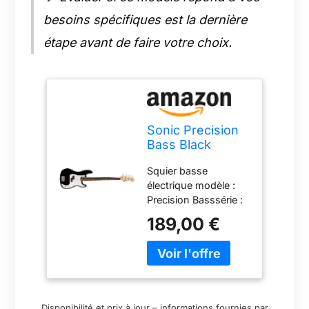
besoins spécifiques est la dernière
étape avant de faire votre choix.
Sonic Precision
Bass Black
Squier basse
électrique modèle :
Precision Basssérie :
Sonic Series
189,00 €
corpscomposition :
peuplier (Poplar)
finition : vernis
polyuréthane
brillantmanche
fixation : vissé (bolt-
Disponibilité et prix à jour – informations fournies par