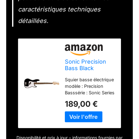
caractéristiques techniques
détaillées.
Sonic Precision
Bass Black
Squier basse électrique
modèle : Precision
Basssérie : Sonic Series
corpscomposition :
189,00 €
peuplier (Poplar) finition
: vernis polyuréthane
brillantmanche fixation
: vissé (bolt-
on)composition : érable
Disponibilité et prix à jour – informations fournies par
(maple)