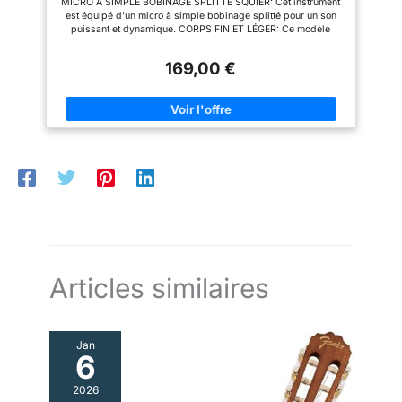
MICRO À SIMPLE BOBINAGE SPLITTÉ SQUIER: Cet instrument
virtuels gratuits, Black
est équipé d’un micro à simple bobinage splitté pour un son
puissant et dynamique. CORPS FIN ET LÉGER: Ce modèle
présente un corps fin qui réduit le poids de l’instrument et
accroît le confort de jeu. MÉCANIQUES MOULÉES/SCELLÉES:
169,00 €
Les mécaniques moulées/scellées assurent la stabilité de
l’accordage avec une parfaite fluidité. Diapason court : idéal
pour les débutants ou les guitaristes électriques qui veulent
enrichir leur répertoire musical. Entièrement conçue par Fender
: La Precision est une basse connue dans le monde entier. C’est
l’instrument idéal pour commencer votre aventure musicale.
Articles similaires
Jan
6
2026