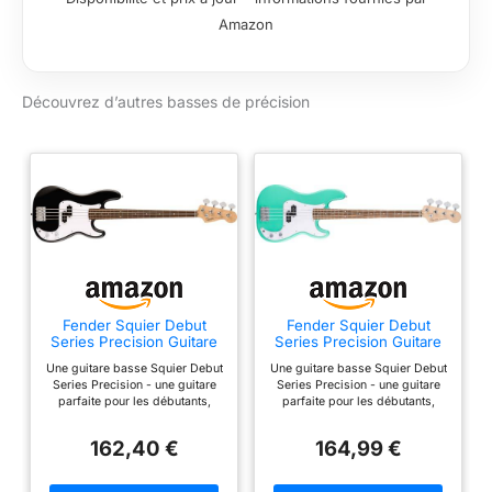
on)composition :
Amazon
érable (maple)
Découvrez d’autres basses de précision
Fender Squier Debut
Fender Squier Debut
Series Precision Guitare
Series Precision Guitare
Basse, Guitare pour
Basse, Guitare pour
Une guitare basse Squier Debut
Une guitare basse Squier Debut
Débutants, avec 2 ans de
Débutants, avec 2 ans de
Series Precision - une guitare
Series Precision - une guitare
Garantie, Couleur Noir
Garantie, Seafoam Green
parfaite pour les débutants,
parfaite pour les débutants,
enfants et adultes. Le Laurel
enfants et adultes. La Squier
Fingerboard et le manche
Debut Series Precision Bass
162,40 €
164,99 €
emblématique en forme de "C"
dispose d'un micro split-coil
- un corps mince permet une
avec des commandes de
sensation de jeu fluide et
volume et de tonalité qui offrent