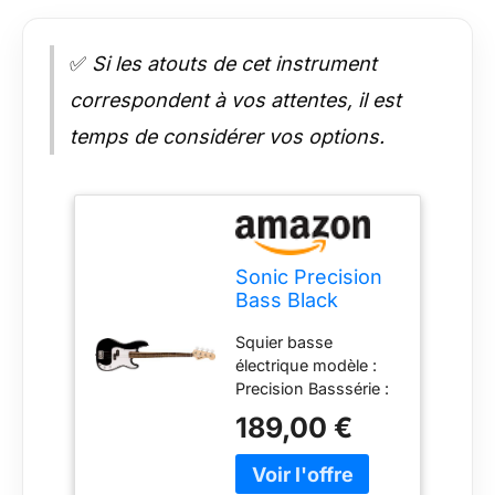
✅
Si les atouts de cet instrument
correspondent à vos attentes, il est
temps de considérer vos options.
Sonic Precision
Bass Black
Squier basse
électrique modèle :
Precision Basssérie :
Sonic Series
189,00 €
corpscomposition :
peuplier (Poplar)
finition : vernis