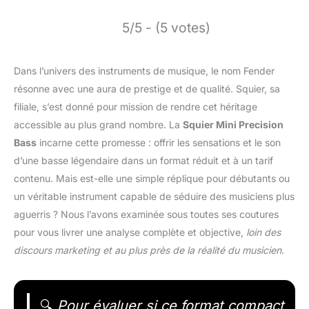
5/5 - (5 votes)
Dans l’univers des instruments de musique, le nom Fender
résonne avec une aura de prestige et de qualité. Squier, sa
filiale, s’est donné pour mission de rendre cet héritage
accessible au plus grand nombre. La
Squier Mini Precision
Bass
incarne cette promesse : offrir les sensations et le son
d’une basse légendaire dans un format réduit et à un tarif
contenu. Mais est-elle une simple réplique pour débutants ou
un véritable instrument capable de séduire des musiciens plus
aguerris ? Nous l’avons examinée sous toutes ses coutures
pour vous livrer une analyse complète et objective,
loin des
discours marketing et au plus près de la réalité du musicien
.
🔍
Pour évaluer si ce format compact