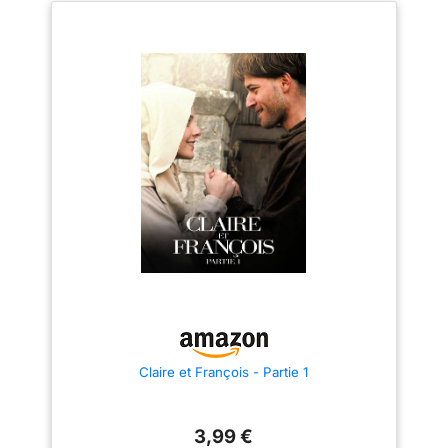
sous pression
scellées offrent une
stabilité d'accordage
fiable avec un
engrenage, rendant
cette guitare fiable
pour tout type de
performance La
Squier Mini Precison
Bass, conçue avec le
design renommé de
Fender, incarne
l'héritage musical Le
nom Fender est une
garantie de qualité et
de durabilité, il inspire
confiance et
créativité aux
Claire et François - Partie 1
joueurs, garantissant
une expérience de
jeu agréable
3,99 €