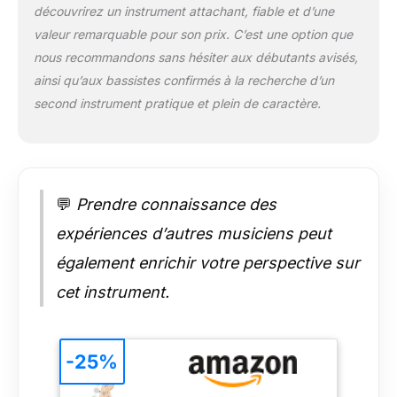
découvrirez un instrument attachant, fiable et d’une
cette guitare fiable
valeur remarquable pour son prix. C’est une option que
pour tout type de
performance La
nous recommandons sans hésiter aux débutants avisés,
Squier Mini Precison
ainsi qu’aux bassistes confirmés à la recherche d’un
Bass, conçue avec le
second instrument pratique et plein de caractère.
design renommé de
Fender, incarne
l'héritage musical Le
nom Fender est une
garantie de qualité et
💬
Prendre connaissance des
de durabilité, il inspire
confiance et
expériences d’autres musiciens peut
créativité aux
joueurs, garantissant
également enrichir votre perspective sur
une expérience de
cet instrument.
jeu agréable
-25%