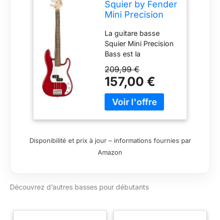
Squier by Fender
Mini Precision
Bass Guitar,
La guitare basse
basse de courte
Squier Mini Precision
gamme pour
Bass est la
débutants pour
compagne idéale des
enfants ou
209,99 €
musiciens qui
voyageurs,
157,00 €
cherchent un
comprend des
instrument au format
cours virtuels
réduit tout en
gratuits, Dakota
profitant du style
Red
classique et du son
familier de Fender
Disponibilité et prix à jour – informations fournies par
Parfaite pour les
Amazon
débutants et les
jeunes joueurs, la
Mini Precision Bass
Découvrez d’autres basses pour débutants
offre un format
compact et facile à
manipuler Ce modèle
dispose d'un corps