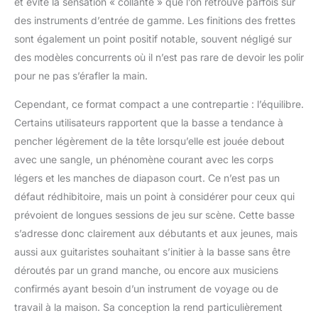
et évite la sensation « collante » que l’on retrouve parfois sur
bobinage splitté Squier,
des instruments d’entrée de gamme. Les finitions des frettes
des contrôles de
volume et de tonalité
sont également un point positif notable, souvent négligé sur
pour la variété sonore
des modèles concurrents où il n’est pas rare de devoir les polir
Ses mécaniques
pour ne pas s’érafler la main.
d'accordage moulées
sous pression scellées
Cependant, ce format compact a une contrepartie : l’équilibre.
offrent une stabilité
Certains utilisateurs rapportent que la basse a tendance à
d'accordage fiable avec
un engrenage, rendant
pencher légèrement de la tête lorsqu’elle est jouée debout
cette guitare fiable pour
avec une sangle, un phénomène courant avec les corps
tout type de
légers et les manches de diapason court. Ce n’est pas un
performance La Squier
défaut rédhibitoire, mais un point à considérer pour ceux qui
Mini Precison Bass,
prévoient de longues sessions de jeu sur scène. Cette basse
conçue avec le design
renommé de Fender,
s’adresse donc clairement aux débutants et aux jeunes, mais
incarne l'héritage
aussi aux guitaristes souhaitant s’initier à la basse sans être
musical Le nom Fender
déroutés par un grand manche, ou encore aux musiciens
est une garantie de
confirmés ayant besoin d’un instrument de voyage ou de
qualité et de durabilité,
il inspire confiance et
travail à la maison. Sa conception la rend particulièrement