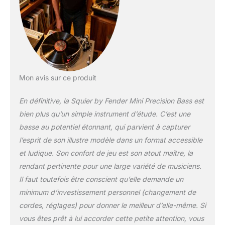
compromettre le son
ou la jouabilité Dotée
d'une superbe
finition couleur rouge
Dakota, d'un corps
fin et léger, d'un
manche au diapason
court avec un profil
Mon avis sur ce produit
en ”C” facile à jouer,
un micro à simple
En définitive, la Squier by Fender Mini Precision Bass est
bobinage splitté
bien plus qu’un simple instrument d’étude. C’est une
Squier, des contrôles
basse au potentiel étonnant, qui parvient à capturer
de volume et de
l’esprit de son illustre modèle dans un format accessible
tonalité pour la
variété sonore Ses
et ludique. Son confort de jeu est son atout maître, la
mécaniques
rendant pertinente pour une large variété de musiciens.
d'accordage moulées
Il faut toutefois être conscient qu’elle demande un
sous pression
minimum d’investissement personnel (changement de
scellées offrent une
stabilité d'accordage
cordes, réglages) pour donner le meilleur d’elle-même. Si
fiable avec un
vous êtes prêt à lui accorder cette petite attention, vous
engrenage, rendant