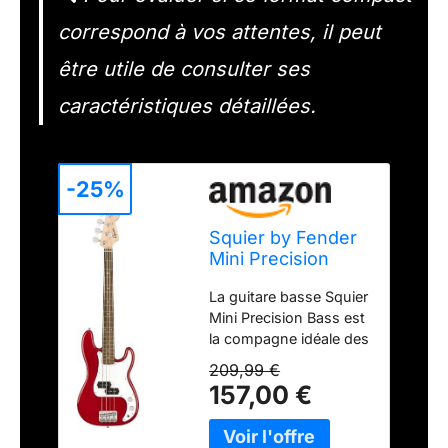
correspond à vos attentes, il peut
être utile de consulter ses
caractéristiques détaillées.
-25%
Squier by Fender
Mini Precision
Bass Guitar, basse
La guitare basse Squier
de courte gamme
Mini Precision Bass est
pour débutants
la compagne idéale des
pour enfants ou
musiciens qui
voyageurs,
209,99 €
cherchent un
comprend des
157,00 €
instrument au format
cours virtuels
réduit tout en profitant
gratuits, Dakota
du style classique et du
Red