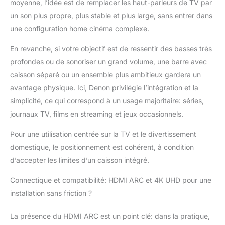
moyenne, l’idée est de remplacer les haut-parleurs de TV par
canal de retour audio -
un son plus propre, plus stable et plus large, sans entrer dans
Transférez le son des
une configuration home cinéma complexe.
applications de
streaming de votre
En revanche, si votre objectif est de ressentir des basses très
téléviseur intelligent
vers la barre de son
profondes ou de sonoriser un grand volume, une barre avec
avec HDMI 4K UHD via
caisson séparé ou un ensemble plus ambitieux gardera un
le câble HDMI inclus.
avantage physique. Ici, Denon privilégie l’intégration et la
simplicité, ce qui correspond à un usage majoritaire: séries,
journaux TV, films en streaming et jeux occasionnels.
Pour une utilisation centrée sur la TV et le divertissement
domestique, le positionnement est cohérent, à condition
d’accepter les limites d’un caisson intégré.
Connectique et compatibilité: HDMI ARC et 4K UHD pour une
installation sans friction ?
La présence du HDMI ARC est un point clé: dans la pratique,