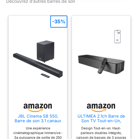
Découvrez d’autres barres de son
basses intégrés et
deux médiums et
tweeters offrent un
son Denon fascinant
-35%
et de première classe
pour les films et les
émissions de
télévision. Diffusion
de musique sans fil :
diffusez votre
musique préférée
sans effort via
Bluetooth,
directement depuis
votre appareil
intelligent vers votre
sonde. HDMI 4K avec
canal de retour audio
JBL Cinema SB 550,
ULTIMEA 2.1ch Barre de
- Transférez le son
Barre de son 3.1 canaux
Son TV Tout-en-Un,
des applications de
avec caisson de basses
Puissance Crête 132W,
Une expérience
Design Tout-en-un: Haut-
sans fil, connexion HDMI
Caisson de Basses
streaming de votre
cinématographique immersive :
parleurs doubles intégrés,
ARC, Dolby Audio,
Intégré, Barre de Son
téléviseur intelligent
Sa puissance de sortie de 250
caisson de basses de 3 pouces