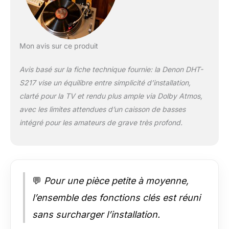
sans effort via
Bluetooth,
directement depuis
votre appareil
intelligent vers votre
Mon avis sur ce produit
sonde. HDMI 4K avec
canal de retour audio
Avis basé sur la fiche technique fournie: la Denon DHT-
- Transférez le son
S217 vise un équilibre entre simplicité d’installation,
des applications de
clarté pour la TV et rendu plus ample via Dolby Atmos,
streaming de votre
téléviseur intelligent
avec les limites attendues d’un caisson de basses
vers la barre de son
intégré pour les amateurs de grave très profond.
avec HDMI 4K UHD
via le câble HDMI
inclus.
💬
Pour une pièce petite à moyenne,
l’ensemble des fonctions clés est réuni
sans surcharger l’installation.