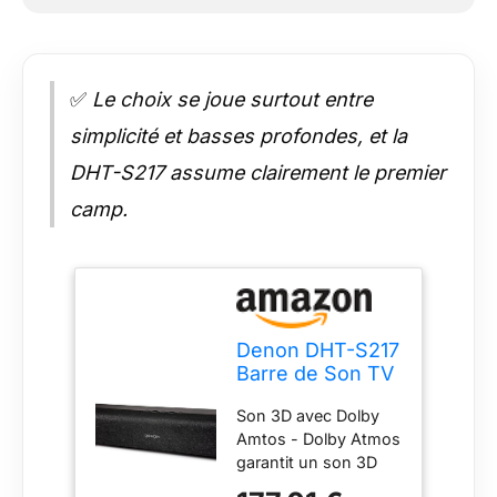
✅
Le choix se joue surtout entre
simplicité et basses profondes, et la
DHT-S217 assume clairement le premier
camp.
Denon DHT-S217
Barre de Son TV
2.1 avec Dolby
Son 3D avec Dolby
Atmos, Caisson
Amtos - Dolby Atmos
de Basses
garantit un son 3D
Intégré,
spectaculaire et
Bluetooth, HDMI