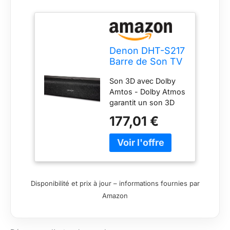
Denon DHT-S217
Barre de Son TV
2.1 avec Dolby
Son 3D avec Dolby
Atmos, Caisson
Amtos - Dolby Atmos
de Basses
garantit un son 3D
Intégré,
spectaculaire et
Bluetooth, HDMI
177,01 €
captivant pour des
Arc, 4K UHD,
expériences home
Son Home
cinéma inoubliables.
Cinéma pour TV,
Profitez de basses
Noir
profondes, de
dialogues cristallins
Disponibilité et prix à jour – informations fournies par
et d'un son
Amazon
saisissant. Gamme
sonore complète :
deux caissons de