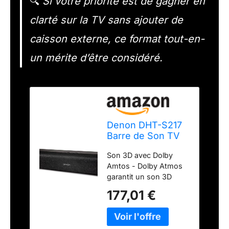
🔍
Si votre priorité est de gagner en
clarté sur la TV sans ajouter de
caisson externe, ce format tout-en-
un mérite d’être considéré.
Denon DHT-S217
Barre de Son TV
2.1 avec Dolby
Son 3D avec Dolby
Atmos, Caisson de
Amtos - Dolby Atmos
Basses Intégré,
garantit un son 3D
Bluetooth, HDMI
spectaculaire et
Arc, 4K UHD, Son
177,01 €
captivant pour des
Home Cinéma
expériences home
pour TV, Noir
cinéma inoubliables.