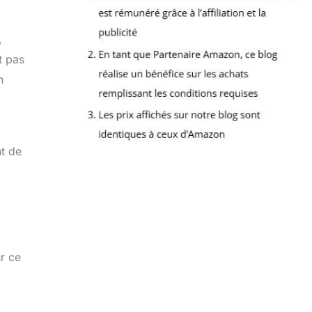
,
t pas
n
nt de
r ce