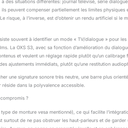
 des situations différentes: journal télévisé, série dialogué
 ils peuvent compenser partiellement les limites physiques 
Le risque, à l’inverse, est d’obtenir un rendu artificiel si le
siste souvent à identifier un mode « TV/dialogue » pour les
lms. La OXS S3, avec sa fonction d’amélioration du dialogu
ntenus et veulent un réglage rapide plutôt qu’un calibrage f
t des ajustements immédiats, plutôt qu’une restitution audioph
her une signature sonore très neutre, une barre plus orienté
ur réside dans la polyvalence accessible.
s compromis ?
ype de monture vesa mentionné), ce qui facilite l’intégrati
t surtout de ne pas obstruer les haut-parleurs et de garder