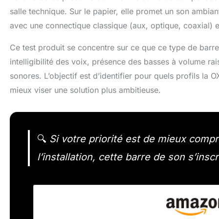
salle technique. Sur le papier, elle promet un son ambi
avec une connectique classique (aux, optique, coaxial) et
Ce test produit se concentre sur ce que ce type de bar
intelligibilité des voix, présence des basses à volume r
sonores. L’objectif est d’identifier pour quels profils la
mieux viser une solution plus ambitieuse.
🔍
Si votre priorité est de mieux comp
l’installation, cette barre de son s’insc