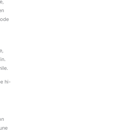
e,
en
 mode
e,
in.
ile.
e hi-
on
 une