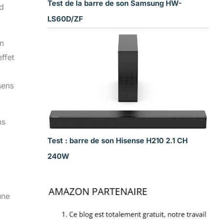
Test de la barre de son Samsung HW-
nd
LS60D/ZF
.
un
ffet
sens
ns
Test : barre de son Hisense H210 2.1 CH
240W
une