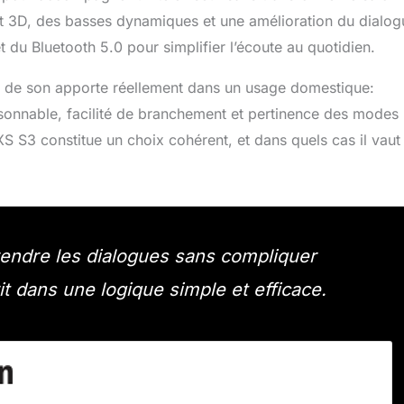
ant 3D, des basses dynamiques et une amélioration du dialog
 du Bluetooth 5.0 pour simplifier l’écoute au quotidien.
re de son apporte réellement dans un usage domestique:
aisonnable, facilité de branchement et pertinence des modes
 OXS S3 constitue un choix cohérent, et dans quels cas il vaut
rendre les dialogues sans compliquer
rit dans une logique simple et efficace.