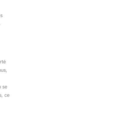
es
s
rté
nus,
n se
s, ce