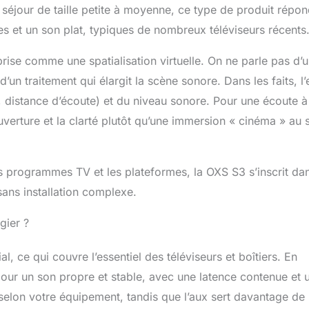
e pour régler le volume et les modes.
séjour de taille petite à moyenne, ce type de produit répo
es et un son plat, typiques de nombreux téléviseurs récents
ise comme une spatialisation virtuelle. On ne parle pas d’
un traitement qui élargit la scène sonore. Dans les faits, l’e
 distance d’écoute) et du niveau sonore. Pour une écoute à
uverture et la clarté plutôt qu’une immersion « cinéma » au 
les programmes TV et les plateformes, la OXS S3 s’inscrit da
ans installation complexe.
gier ?
, ce qui couvre l’essentiel des téléviseurs et boîtiers. En
 pour un son propre et stable, avec une latence contenue et 
 selon votre équipement, tandis que l’aux sert davantage de