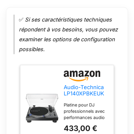
✅
Si ses caractéristiques techniques
répondent à vos besoins, vous pouvez
examiner les options de configuration
possibles.
Audio-Technica
LP140XPBKEUK
Platine
Platine pour DJ
professionnelle à
professionnels avec
Entraînement
performances audio
Direct Noir
HiFI Plateau
433,00 €
stroboscopique avec