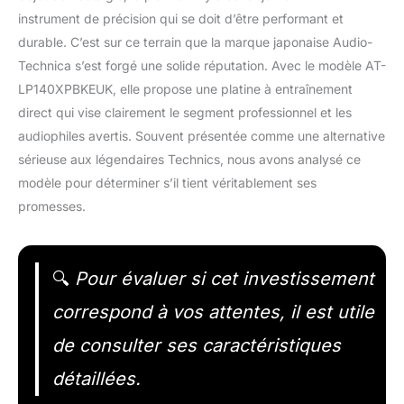
instrument de précision qui se doit d’être performant et
durable. C’est sur ce terrain que la marque japonaise Audio-
Technica s’est forgé une solide réputation. Avec le modèle AT-
LP140XPBKEUK, elle propose une platine à entraînement
direct qui vise clairement le segment professionnel et les
audiophiles avertis. Souvent présentée comme une alternative
sérieuse aux légendaires Technics, nous avons analysé ce
modèle pour déterminer s’il tient véritablement ses
promesses.
🔍
Pour évaluer si cet investissement
correspond à vos attentes, il est utile
de consulter ses caractéristiques
détaillées.