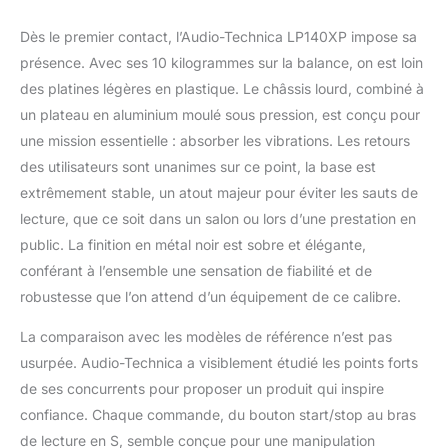
repérage plus facile
dans des conditions de
Dès le premier contact, l’Audio-Technica LP140XP impose sa
faible luminosité Inclus
présence. Avec ses 10 kilogrammes sur la balance, on est loin
: câble RCA détachable
des platines légères en plastique. Le châssis lourd, combiné à
(double RCA male ver
double RCA male),
un plateau en aluminium moulé sous pression, est conçu pour
câble d'alimentation,
une mission essentielle : absorber les vibrations. Les retours
adaptateur 45 tours,
des utilisateurs sont unanimes sur ce point, la base est
contrepoids, feutrine et
extrêmement stable, un atout majeur pour éviter les sauts de
capot de protection
amovible
lecture, que ce soit dans un salon ou lors d’une prestation en
public. La finition en métal noir est sobre et élégante,
conférant à l’ensemble une sensation de fiabilité et de
robustesse que l’on attend d’un équipement de ce calibre.
La comparaison avec les modèles de référence n’est pas
usurpée. Audio-Technica a visiblement étudié les points forts
de ses concurrents pour proposer un produit qui inspire
confiance. Chaque commande, du bouton start/stop au bras
de lecture en S, semble conçue pour une manipulation