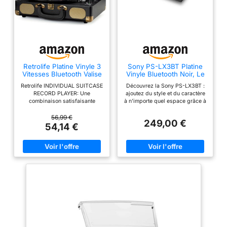
et capot de
protection amovible
Retrolife Platine Vinyle 3
Sony PS-LX3BT Platine
Vitesses Bluetooth Valise
Vinyle Bluetooth Noir, Le
Portable, Noir Vintage
Vinyle simplifié : élégant,
Retrolife INDIVIDUAL SUITCASE
Découvrez la Sony PS-LX3BT :
sans Fil et sans Effort.
RECORD PLAYER: Une
ajoutez du style et du caractère
combinaison satisfaisante
à n’importe quel espace grâce à
d'éléments modernes et
ce tourne-disque Bluetooth au
vintage. Perspectives en cuir
design minimaliste avec capot
56,99 €
249,00 €
PU classique noir avec des vis
anti-poussière. Profitez d’une
54,14 €
et des filets en métal bronze
lecture fluide et facile grâce à
rétro, vous pouvez l'emmener
l’entraînement par courroie
partout avec sa poignée solide.
entièrement automatique et à la
Soyez prêt à créer vos propres
commande à une touche.
souvenirs musicaux QUATRE
Écoutez vos vinyles en haute
CHOIX DE CONNEXION
résolution sur des enceintes ou
DISPONIBLES: Diffusion de
un casque sans fil via Bluetooth,
musique numérique en continu
avec prise en charge de
via les haut-parleurs Bluetooth
Qualcomm aptX*. Connectez
intégrés à la platine. Branchez
directement des enceintes
des haut-parleurs externes via
actives ou un système hi-fi
la sortie RCA ou la ligne Aux-in
grâce au préampli phono
pour les appareils non Bluetooth
intégré. Appréciez un son