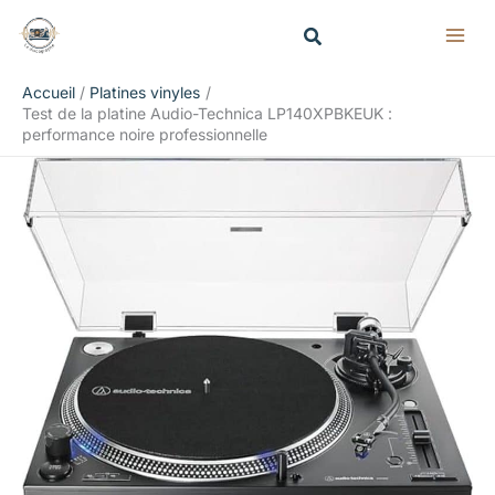
Aller
Rechercher
au
contenu
Accueil
Platines vinyles
Test de la platine Audio-Technica LP140XPBKEUK :
performance noire professionnelle