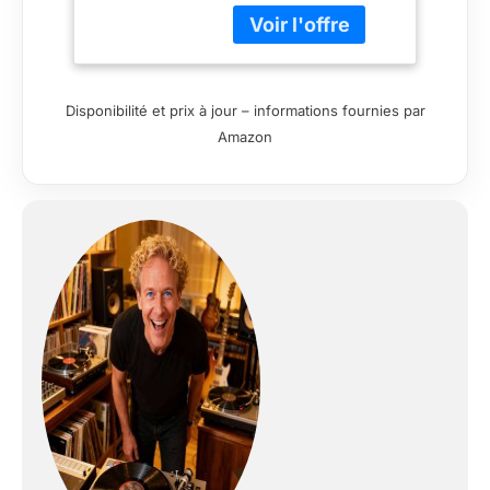
indicateur de vitesse
Fonctionnement
avant/arrière et
commande de pas
variable avec
Disponibilité et prix à jour – informations fournies par
verrouillage de la
Amazon
vitesse à quartz
Lumière cible de
stylet popup pour un
repérage plus facile
dans des conditions
de faible luminosité
Inclus : câble RCA
détachable (double
RCA male ver double
RCA male), câble
d'alimentation,
adaptateur 45 tours,
contrepoids, feutrine
et capot de
protection amovible