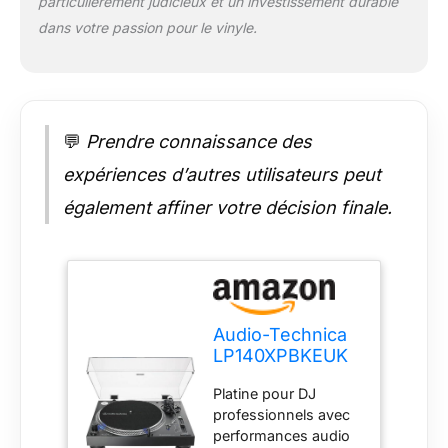
particulièrement judicieux et un investissement durable
dans votre passion pour le vinyle.
💬
Prendre connaissance des
expériences d’autres utilisateurs peut
également affiner votre décision finale.
Audio-Technica
LP140XPBKEUK
Platine
Platine pour DJ
professionnelle à
professionnels avec
Entraînement
performances audio
Direct Noir