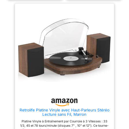
souvenirs musicaux QUATRE
Écoutez vos vinyles en haute
CHOIX DE CONNEXION
résolution sur des enceintes ou
DISPONIBLES: Diffusion de
un casque sans fil via Bluetooth,
musique numérique en continu
avec prise en charge de
via les haut-parleurs Bluetooth
Qualcomm aptX*. Connectez
intégrés à la platine. Branchez
directement des enceintes
des haut-parleurs externes via
actives ou un système hi-fi
la sortie RCA ou la ligne Aux-in
grâce au préampli phono
pour les appareils non Bluetooth
intégré. Appréciez un son
tels que les MP3. Vous pouvez
chaud et détaillé grâce à une
utiliser vos écouteurs pour une
pression de pointe de 3,5 g ±
écoute privée. Profitez de votre
0,5 g pour un suivi précis.
journée en musique
TURNTABLE A TROIS VITESSE
ET TROIS TAILLES: Prise en
charge de 3 tailles de disques
7/10/12″ et de 3 vitesses de
lecture 33/45/78 RMP. Le
système d'entraînement par
courroie correspond à la
conception technique anti-
résonance pour vous offrir une
meilleure qualité sonore
BOUTONS UTILES INCLUS: Un
interrupteur d'arrêt automatique
Retrolife Platine Vinyle avec Haut-Parleurs Stéréo
qui arrête la rotation une fois
Lecture sans Fil, Marron
que le disque a atteint la fin de
la lecture. Commutateur de
Platine Vinyle à Entraînement par Courroie à 3 Vitesses : 33
mode rapide (Bluetooth/Aux-
1/3, 45 et 78 tours/minute (disques 7" , 10" et 12"). Ce tourne-
in/Phono) pour une utilisation