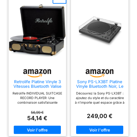
Retrolife Platine Vinyle 3
Sony PS-LX3BT Platine
Vitesses Bluetooth Valise
Vinyle Bluetooth Noir, Le
Portable, Noir Vintage
Vinyle simplifié : élégant,
Retrolife INDIVIDUAL SUITCASE
Découvrez la Sony PS-LX3BT :
sans Fil et sans Effort.
RECORD PLAYER: Une
ajoutez du style et du caractère
combinaison satisfaisante
à n’importe quel espace grâce à
d'éléments modernes et
ce tourne-disque Bluetooth au
vintage. Perspectives en cuir
design minimaliste avec capot
56,99 €
249,00 €
PU classique noir avec des vis
anti-poussière. Profitez d’une
54,14 €
et des filets en métal bronze
lecture fluide et facile grâce à
rétro, vous pouvez l'emmener
l’entraînement par courroie
partout avec sa poignée solide.
entièrement automatique et à la
Soyez prêt à créer vos propres
commande à une touche.