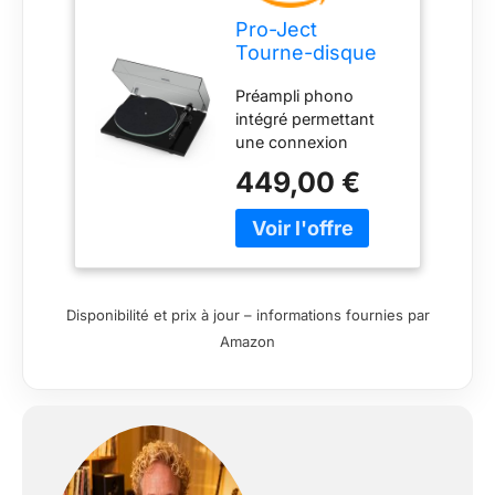
Pro-Ject
Tourne-disque
T1 Evo Phono
Préampli phono
avec préampli
intégré permettant
intégré (Noir)
une connexion
directe à des haut-
449,00 €
parleurs ou
amplificateurs
alimentés Utilise un
système
d'entraînement par
courroie de précision
Disponibilité et prix à jour – informations fournies par
pour une vitesse
Amazon
constante et une
lecture fluide
Comprend une
cartouche Ortofon
alignée en usine pour
une performance
sonore fiable Le