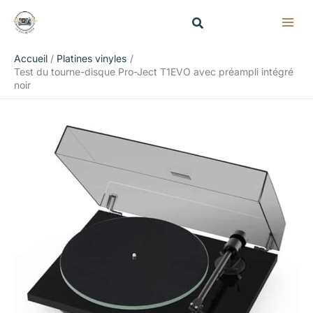
Aller
Rechercher
au
contenu
Accueil
Platines vinyles
Test du tourne-disque Pro-Ject T1EVO avec préampli intégré
noir