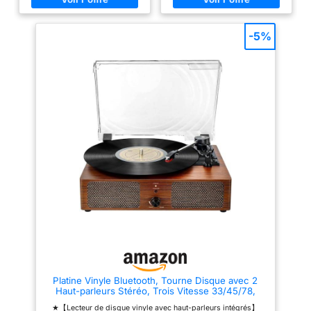
Soyez prêt à créer vos propres
livré avec quatre pieds
souvenirs musicaux QUATRE
acoustiques pour éliminer les
CHOIX DE CONNEXION
vibrations. 【Connexion sans fil
-5%
DISPONIBLES: Diffusion de
Bluetooth】Cette platine
musique numérique en continu
Bluetooth avec récepteur sans
via les haut-parleurs Bluetooth
fil BT intégré et haut-parleurs
intégrés à la platine. Branchez
stéréo. Diffusez sans fil,
des haut-parleurs externes via
écoutez de la musique à partir
la sortie RCA ou la ligne Aux-in
de tous vos appareils tels que
pour les appareils non Bluetooth
smartphone, iPad audio, etc.
tels que les MP3. Vous pouvez
Aucun câble supplémentaire
utiliser vos écouteurs pour une
requis. Vous n'avez pas à vous
écoute privée. Profitez de votre
soucier des haut-parleurs
journée en musique
manquants à la maison. Profitez
TURNTABLE A TROIS VITESSE
de votre musique préférée
ET TROIS TAILLES: Prise en
maintenant. 【Connexion
charge de 3 tailles de disques
avancée AUX IN & RCA OUT】
7/10/12″ et de 3 vitesses de
Ce lecteur de vinyle peut
lecture 33/45/78 RMP. Le
facilement connecter des haut-
système d'entraînement par
parleurs externes via des
courroie correspond à la
sorties RCA stéréo pour un son
conception technique anti-
meilleur ou plus fort, ou les
résonance pour vous offrir une
lecteurs d'entrée de ligne, MP3
meilleure qualité sonore
ou CD de votre téléphone. Pour
BOUTONS UTILES INCLUS: Un
une écoute personnelle,
interrupteur d'arrêt automatique
connectez votre casque à la
Platine Vinyle Bluetooth, Tourne Disque avec 2
qui arrête la rotation une fois
prise casque. Il est parfait pour
Haut-parleurs Stéréo, Trois Vitesse 33/45/78,
que le disque a atteint la fin de
votre salon, votre chambre ou
Prise en Charge de USB/Aux-in/Sortie
la lecture. Commutateur de
votre bureau. 【Retro Outer &
★【Lecteur de disque vinyle avec haut-parleurs intégrés】