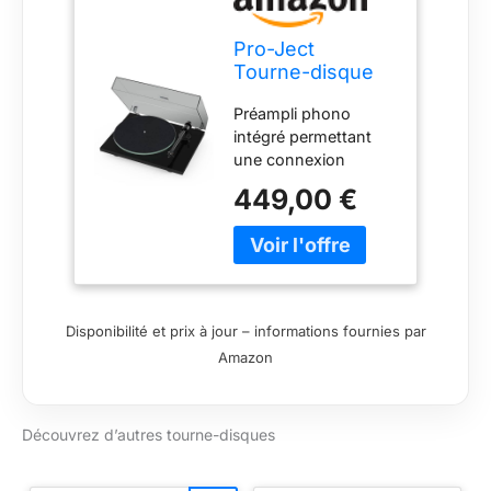
Pro-Ject
Tourne-disque
T1 Evo Phono
Préampli phono
avec préampli
intégré permettant
intégré (Noir)
une connexion
directe à des haut-
449,00 €
parleurs ou
amplificateurs
alimentés Utilise un
système
d'entraînement par
courroie de précision
Disponibilité et prix à jour – informations fournies par
pour une vitesse
Amazon
constante et une
lecture fluide
Comprend une
Découvrez d’autres tourne-disques
cartouche Ortofon
alignée en usine pour
une performance