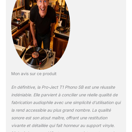
plateau en verre aide
à contrôler la
résonance pour un
son plus propre
Excellent choix pour
une simple écoute de
vinyle Plug and Play
sans équipement
supplémentaire
Mon avis sur ce produit
En définitive, la Pro-Ject T1 Phono SB est une réussite
indéniable. Elle parvient à concilier une réelle qualité de
fabrication audiophile avec une simplicité d’utilisation qui
la rend accessible au plus grand nombre. La qualité
sonore est son atout maître, offrant une restitution
vivante et détaillée qui fait honneur au support vinyle.