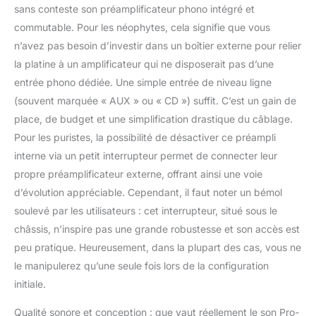
sans conteste son préamplificateur phono intégré et
contrôler la résonance
pour un son plus
commutable. Pour les néophytes, cela signifie que vous
propre Excellent choix
n’avez pas besoin d’investir dans un boîtier externe pour relier
pour une simple écoute
la platine à un amplificateur qui ne disposerait pas d’une
de vinyle Plug and Play
entrée phono dédiée. Une simple entrée de niveau ligne
sans équipement
supplémentaire
(souvent marquée « AUX » ou « CD ») suffit. C’est un gain de
place, de budget et une simplification drastique du câblage.
Pour les puristes, la possibilité de désactiver ce préampli
interne via un petit interrupteur permet de connecter leur
propre préamplificateur externe, offrant ainsi une voie
d’évolution appréciable. Cependant, il faut noter un bémol
soulevé par les utilisateurs : cet interrupteur, situé sous le
châssis, n’inspire pas une grande robustesse et son accès est
peu pratique. Heureusement, dans la plupart des cas, vous ne
le manipulerez qu’une seule fois lors de la configuration
initiale.
Qualité sonore et conception : que vaut réellement le son Pro-