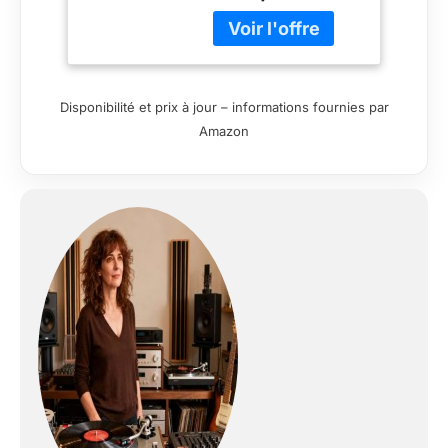
Connexion directe à
une enceinte et tout
autre périphérique
audio équipé de la
technologie
Disponibilité et prix à jour – informations fournies par
Bluetooth, ou par
Amazon
câbles RCA à un
système de diffusion
ou enceinte active
Lumière cible
amovible pour un
repérage plus facile
lorsqu’il y a un faible
éclairage L’adaptateur
CA gère la
conversion CA/CC
en dehors du
châssis, réduisant le
bruit dans la chaîne
du signal audio