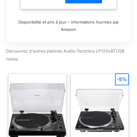
autre périphérique
audio équipé de la
technologie
Disponibilité et prix à jour – informations fournies par
Bluetooth, ou par
Amazon
câbles RCA à un
système de diffusion
ou enceinte active
Découvrez d’autres platines Audio-Technica LP120xBTUSB
Lumière cible
amovible pour un
noires
repérage plus facile
lorsqu’il y a un faible
éclairage L’adaptateur
-5%
CA gère la
conversion CA/CC
en dehors du
châssis, réduisant le
bruit dans la chaîne
du signal audio