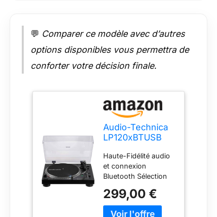
💬
Comparer ce modèle avec d’autres
options disponibles vous permettra de
conforter votre décision finale.
Audio-Technica
LP120xBTUSB
Platine à
Haute-Fidélité audio
Entraînement
et connexion
Direct (Bluetooth
Bluetooth Sélection
& USB) Noir
des vitesses 33, 45
299,00 €
ou 78 tr/min
Connexion directe à
une enceinte et tout