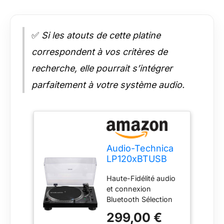
✅
Si les atouts de cette platine
correspondent à vos critères de
recherche, elle pourrait s’intégrer
parfaitement à votre système audio.
Audio-Technica
LP120xBTUSB
Platine à
Haute-Fidélité audio
Entraînement
et connexion
Direct (Bluetooth
Bluetooth Sélection
& USB) Noir
des vitesses 33, 45
299,00 €
ou 78 tr/min