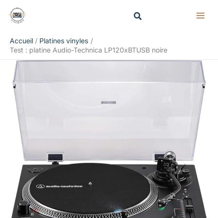
Aller
Rechercher
au
contenu
Accueil
Platines vinyles
Test : platine Audio-Technica LP120xBTUSB noire