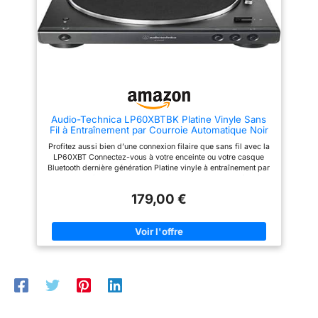
du châssis, réduisant ainsi les
parasites dans la chaîne du
signal
Audio-Technica LP60XBTBK Platine Vinyle Sans
Fil à Entraînement par Courroie Automatique Noir
Profitez aussi bien d’une connexion filaire que sans fil avec la
LP60XBT Connectez-vous à votre enceinte ou votre casque
Bluetooth dernière génération Platine vinyle à entraînement par
courroie, entièrement automatique à deux vitesses: 331/3 tr/min
ou 45 tr/min Le préamplificateur phono intégré permet de vous
179,00 €
connecter directement à vos enceintes actives ou votre
amplificateur audio Le nouveau codec Qualcomm aptX
améliore votre expérience d’écoute. Cellule Integral Dual
Magnet avec diamant remplaçable