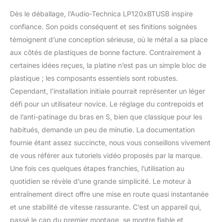
L’adaptateur CA gère la
Dès le déballage, l’Audio-Technica LP120xBTUSB inspire
conversion CA/CC en
confiance. Son poids conséquent et ses finitions soignées
dehors du châssis,
réduisant le bruit dans
témoignent d’une conception sérieuse, où le métal a sa place
la chaîne du signal
aux côtés de plastiques de bonne facture. Contrairement à
audio
certaines idées reçues, la platine n’est pas un simple bloc de
plastique ; les composants essentiels sont robustes.
Cependant, l’installation initiale pourrait représenter un léger
défi pour un utilisateur novice. Le réglage du contrepoids et
de l’anti-patinage du bras en S, bien que classique pour les
habitués, demande un peu de minutie. La documentation
fournie étant assez succincte, nous vous conseillons vivement
de vous référer aux tutoriels vidéo proposés par la marque.
Une fois ces quelques étapes franchies, l’utilisation au
quotidien se révèle d’une grande simplicité. Le moteur à
entraînement direct offre une mise en route quasi instantanée
et une stabilité de vitesse rassurante. C’est un appareil qui,
passé le cap du premier montage, se montre fiable et