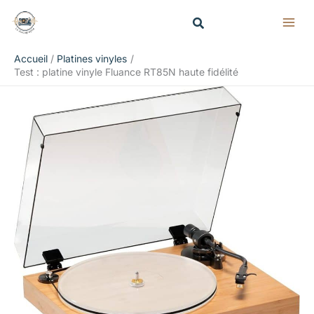
Aller
Rechercher
au
contenu
Accueil
Platines vinyles
Test : platine vinyle Fluance RT85N haute fidélité