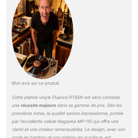
dynamique grâce à la
cellule diamant elliptique
Nagaoka MP-110, qui
assure une meilleure
précision tonale, une
résolution accrue et des
basses plus équilibrées.
Plateau en acrylique
haute densité : sa masse
importante absorbe
efficacement les
vibrations indésirables,
offrant un son plus
Mon avis sur ce produit
spatial avec des basses
serrées, un médium riche
Cette platine vinyle Fluance RT85N est sans conteste
et une clarté améliorée.
Contrôle précis de la
une
réussite majeure
dans sa gamme de prix. Dès les
vitesse : le moteur isolé
premières notes, la qualité sonore impressionne, portée
réduit vibrations et bruits
par l’excellente cellule Nagaoka MP-110 qui offre une
parasites, tandis que le
clarté et une chaleur remarquables. Le design, avec son
système de régulation
maintient une vitesse
socle en bambou et son plateau en acrylique, est