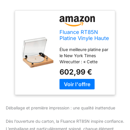
Fluance RT85N
Platine Vinyle Haute
Fidélité avec
Élue meilleure platine par
Nagaoka MP-110,
le New York Times
Plateau Acrylique,
Wirecutter : « Cette
Contrôle de
platine délivre un son
Vitesse, Boîtier
602,99 €
précis, adapté à tous les
MDF et Pieds
styles musicaux, et offre
Amortisseurs –
une qualité de fabrication
Bambou Naturel
exceptionnelle pour son
prix. » Performance
analogique pure :
Déballage et première impression : une qualité inattendue
profitez d’une musique
chaleureuse et
Dès l’ouverture du carton, la Fluance RT85N inspire confiance.
dynamique grâce à la
cellule diamant elliptique
L’emballage est particulièrement soigné, chaque élément