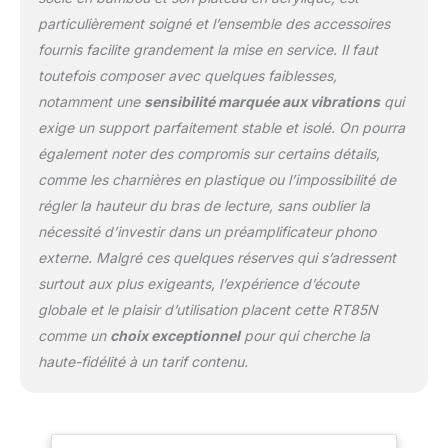
stable du plateau avec
particulièrement soigné et l’ensemble des accessoires
un wow et flutter de
fournis facilite grandement la mise en service. Il faut
seulement 0,07 %.
toutefois composer avec quelques faiblesses,
Plinthe MDF haute
masse avec finition bois
notamment une
sensibilité marquée aux vibrations
qui
véritable : cette superbe
exige un support parfaitement stable et isolé. On pourra
enceinte est équipée
également noter des compromis sur certains détails,
d’un plateau acrylique
comme les charnières en plastique ou l’impossibilité de
très précis et de pieds
réglables pour une
régler la hauteur du bras de lecture, sans oublier la
isolation optimale contre
nécessité d’investir dans un préamplificateur phono
les micro-vibrations
externe. Malgré ces quelques réserves qui s’adressent
(préamplificateur phono
surtout aux plus exigeants, l’expérience d’écoute
non inclus).
globale et le plaisir d’utilisation placent cette RT85N
comme un
choix exceptionnel
pour qui cherche la
haute-fidélité à un tarif contenu.