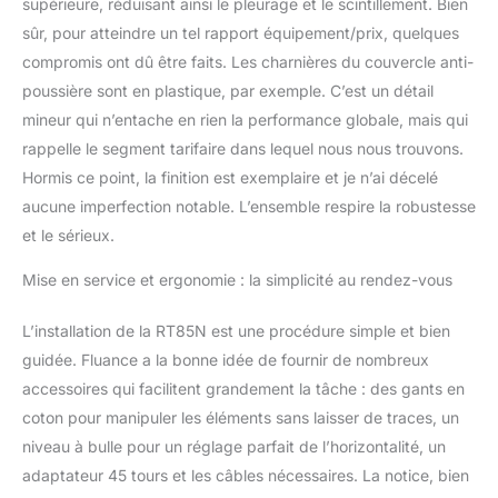
supérieure, réduisant ainsi le pleurage et le scintillement. Bien
un wow et flutter de
sûr, pour atteindre un tel rapport équipement/prix, quelques
seulement 0,07 %.
Plinthe MDF haute
compromis ont dû être faits. Les charnières du couvercle anti-
masse avec finition bois
poussière sont en plastique, par exemple. C’est un détail
véritable : cette superbe
mineur qui n’entache en rien la performance globale, mais qui
enceinte est équipée
rappelle le segment tarifaire dans lequel nous nous trouvons.
d’un plateau acrylique
très précis et de pieds
Hormis ce point, la finition est exemplaire et je n’ai décelé
réglables pour une
aucune imperfection notable. L’ensemble respire la robustesse
isolation optimale contre
et le sérieux.
les micro-vibrations
(préamplificateur phono
Mise en service et ergonomie : la simplicité au rendez-vous
non inclus).
L’installation de la RT85N est une procédure simple et bien
guidée. Fluance a la bonne idée de fournir de nombreux
accessoires qui facilitent grandement la tâche : des gants en
coton pour manipuler les éléments sans laisser de traces, un
niveau à bulle pour un réglage parfait de l’horizontalité, un
adaptateur 45 tours et les câbles nécessaires. La notice, bien