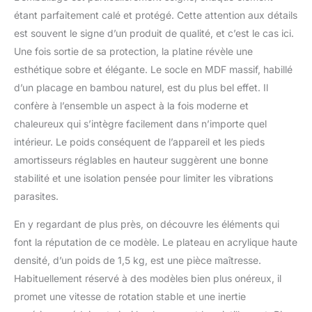
Nagaoka MP-110, qui
étant parfaitement calé et protégé. Cette attention aux détails
assure une meilleure
est souvent le signe d’un produit de qualité, et c’est le cas ici.
précision tonale, une
Une fois sortie de sa protection, la platine révèle une
résolution accrue et des
esthétique sobre et élégante. Le socle en MDF massif, habillé
basses plus équilibrées.
Plateau en acrylique
d’un placage en bambou naturel, est du plus bel effet. Il
haute densité : sa masse
confère à l’ensemble un aspect à la fois moderne et
importante absorbe
chaleureux qui s’intègre facilement dans n’importe quel
efficacement les
intérieur. Le poids conséquent de l’appareil et les pieds
vibrations indésirables,
offrant un son plus
amortisseurs réglables en hauteur suggèrent une bonne
spatial avec des basses
stabilité et une isolation pensée pour limiter les vibrations
serrées, un médium riche
parasites.
et une clarté améliorée.
Contrôle précis de la
En y regardant de plus près, on découvre les éléments qui
vitesse : le moteur isolé
font la réputation de ce modèle. Le plateau en acrylique haute
réduit vibrations et bruits
parasites, tandis que le
densité, d’un poids de 1,5 kg, est une pièce maîtresse.
système de régulation
Habituellement réservé à des modèles bien plus onéreux, il
maintient une vitesse
promet une vitesse de rotation stable et une inertie
stable du plateau avec