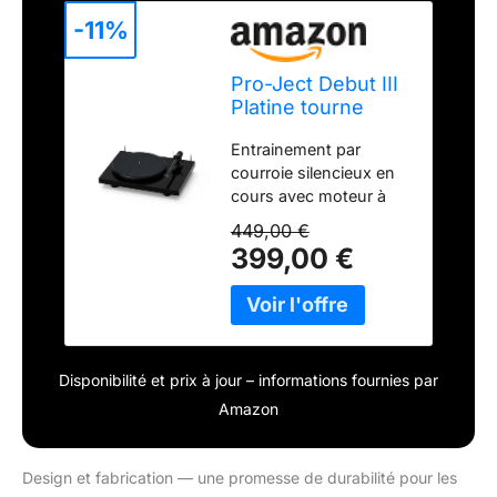
-11%
Pro-Ject Debut III
Platine tourne
disque Noir Laqué
Entrainement par
courroie silencieux en
cours avec moteur à
courant alternatif type
449,00 €
select3 Quatre
399,00 €
suspendue
punktaufhängung du
moteur Type
(plattentellerlager
block3
Disponibilité et prix à jour – informations fournies par
plattentellerlagerbuchse
en laiton inoxydable sur
Amazon
teflonboden)
Kautschukbedämpfte
gerätefüße Droite 8, 6
Design et fabrication — une promesse de durabilité pour les