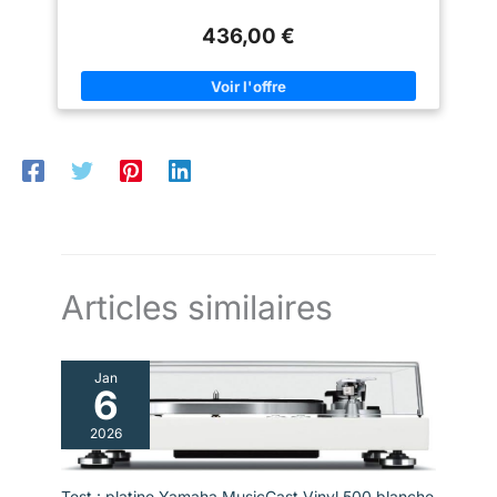
436,00 €
Articles similaires
Jan
6
2026
Test : platine Yamaha MusicCast Vinyl 500 blanche