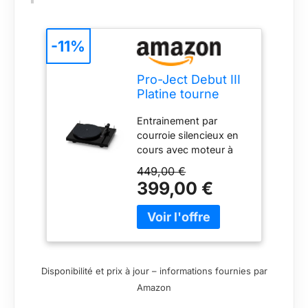
-11%
Pro-Ject Debut III
Platine tourne
disque Noir Laqué
Entrainement par
courroie silencieux en
cours avec moteur à
courant alternatif type
449,00 €
select3 Quatre
399,00 €
suspendue
punktaufhängung du
moteur Type
(plattentellerlager
block3
plattentellerlagerbuchse
Disponibilité et prix à jour – informations fournies par
en laiton inoxydable sur
Amazon
teflonboden)