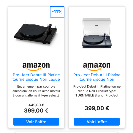
-11%
Pro-Ject Debut III Platine
Pro-Ject Debut III Platine
tourne disque Noir Laqué
tourne disque Noir
Entrainement par courroie
Pro-Ject Debut III Platine tourne
silencieux en cours avec moteur
disque Noir Product type:
à courant alternatif type select3
TURNTABLE Brand: Pro-Ject
Quatre suspendue
punktaufhängung du moteur
449,00 €
399,00 €
Type (plattentellerlager block3
399,00 €
plattentellerlagerbuchse en
laiton inoxydable sur
teflonboden)
Kautschukbedämpfte
gerätefüße Droite 8, 6 bras en