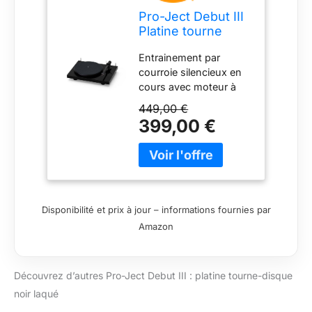
Pro-Ject Debut III
Platine tourne
disque Noir Laqué
Entrainement par
courroie silencieux en
cours avec moteur à
courant alternatif type
449,00 €
select3 Quatre
399,00 €
suspendue
punktaufhängung du
moteur Type
(plattentellerlager
block3
plattentellerlagerbuchse
Disponibilité et prix à jour – informations fournies par
en laiton inoxydable sur
Amazon
teflonboden)
Kautschukbedämpfte
gerätefüße Droite 8, 6
Découvrez d’autres Pro-Ject Debut III : platine tourne-disque
bras en aluminium avec
headshell en une seule
noir laqué
pièce