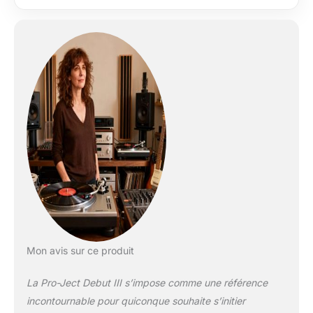
Kautschukbedämpfte
gerätefüße Droite 8, 6
bras en aluminium avec
headshell en une seule
pièce
Mon avis sur ce produit
La Pro-Ject Debut III s’impose comme une référence
incontournable pour quiconque souhaite s’initier