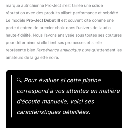
marque autrichienne Pro-Ject s’est taillée une solide
réputation avec des produits alliant performance et sobriété.
Le modèle
Pro-Ject Debut III
est souvent cité comme une
porte d’entrée de premier choix dans l’univers de l’audio
haute-fidélité. Nous l’avons analysée sous toutes ses coutures
pour déterminer si elle tient ses promesses et si elle
représente bien
l’expérience analogique pure
qu’attendent les
amateurs de la galette noire.
🔍
Pour évaluer si cette platine
correspond à vos attentes en matière
d’écoute manuelle, voici ses
caractéristiques détaillées.