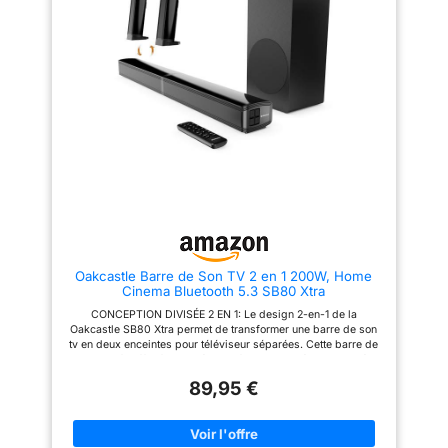
appareil mobile et profitez de
minutes. 【Différents modes
basses riches et profondes
pour différentes lumières】:
Configuration simple : La
Cette barres de son dispose de
connexion HDMI ARC par câble
trois voyants lumineux
unique ou la connexion optique
différents qui correspondent
permettent une expérience
aux différents modes : Optique
utilisateur intuitive pour profiter
(violet), Bluetooth (bleu) et AUX
simplement de dialogues et de
(vert). Cela permet d'identifier
films d'une clarté
et de se connecter rapidement
exceptionnelle Contenu de la
au mode souhaité sans avoir à
boîte : 1 x JBL Barre de son SB
trop réfléchir. 【Expérience
510, 1 x Caisson de basses
sonore personnalisée】: Trois
sans fil, 1 x Télécommande
modes d'égalisation (EQ)
(piles incluses), Câbles
adaptés aux films, à la musique
d’alimentation (jusqu’à 8 câbles
et aux informations offrent plus
en fonction des régions), 1 x
d'options audio. Elle dispose
Câble HDMI, 1 x Kit de support
également d'une commande
mural avec vis
des basses qui vous permet
Oakcastle Barre de Son TV 2 en 1 200W, Home
d'ajuster l'effet des basses
Cinema Bluetooth 5.3 SB80 Xtra
selon vos préférences
personnelles pour une meilleure
CONCEPTION DIVISÉE 2 EN 1: Le design 2-en-1 de la
expérience d'écoute.
Oakcastle SB80 Xtra permet de transformer une barre de son
【Compatibilité facile avec la
tv en deux enceintes pour téléviseur séparées. Cette barre de
télécommande Fire TV】: Notre
son sans fil offre flexibilité et performance, idéale pour créer
barre de son est compatible
un home cinema immersif et élégant. BLUETOITH 5.3: Grâce au
avec la télécommande Fire TV,
89,95 €
Bluetooth 5.3, la barre de son bluetooth SB80 Xtra vous permet
vous permettant de contrôler à
d’écouter vos morceaux préférés depuis votre smartphone.
la fois votre téléviseur et la
Cette soundbar stable et moderne s’intègre parfaitement à un
barre de son avec une seule
home cinéma sans fil ou une enceinte home cinema. HDMI
télécommande, vous évitant