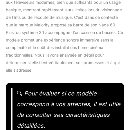
aux téléviseurs modernes, bien que suffisants pour un usage
basique, montrent rapidement leurs limites lors du visionnage
de films ou de l’écoute de musique. C’est dans ce contexte
que la marque Majority propose sa barre de son Naga 60
Plus, un système 2.1 accompagné d’un caisson de basses. Ce
modèle promet une expérience sonore immersive sans la
complexité et le coût des installations home cinéma
traditionnelles. Nous l’avons analysée en détail pour
déterminer si elle tient véritablement ses promesses et à qui
elle s’adresse.
🔍
Pour évaluer si ce modèle
correspond à vos attentes, il est utile
de consulter ses caractéristiques
détaillées.