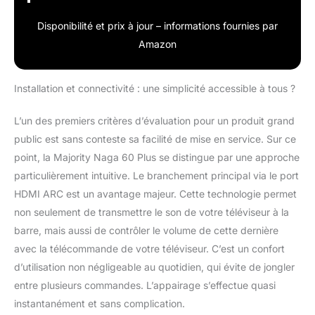
Disponibilité et prix à jour – informations fournies par
Amazon
Installation et connectivité : une simplicité accessible à tous ?
L’un des premiers critères d’évaluation pour un produit grand
public est sans conteste sa facilité de mise en service. Sur ce
point, la Majority Naga 60 Plus se distingue par une approche
particulièrement intuitive. Le branchement principal via le port
HDMI ARC est un avantage majeur. Cette technologie permet
non seulement de transmettre le son de votre téléviseur à la
barre, mais aussi de contrôler le volume de cette dernière
avec la télécommande de votre téléviseur. C’est un confort
d’utilisation non négligeable au quotidien, qui évite de jongler
entre plusieurs commandes. L’appairage s’effectue quasi
instantanément et sans complication.