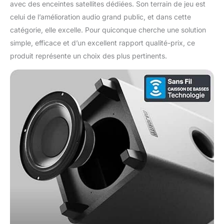
avec des enceintes satellites dédiées. Son terrain de jeu est
celui de l’amélioration audio grand public, et dans cette
catégorie, elle excelle. Pour quiconque cherche une solution
simple, efficace et d’un excellent rapport qualité-prix, ce
produit représente un choix des plus pertinents.